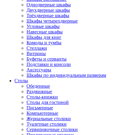
Однодверные шкафы
Двухдверные шкафы
Трёхдверные шкафы
Шкафы четырехдверные
Угловые шкафы
Навесные шкафы
Шкафы для книг
Комоды и тумбы
Стеллажи
Витрины
Буфеты и серванты
Подставки и консоли
Аксессуары
Шкафы по индивидуальным размерам
Столы
Обеденные
Раздвижные
Столы-книжки
Столы для гостиной
Письменные
Компьютерные
Журнальные столики
Туалетные столики
Сервировочные столики
Придиванные столики