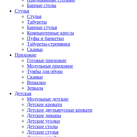
Барные столы
Стулья
Стулья
Табуреты
Барные стулья
Компьютерные кресла
Пуфы и банкетки
Табуреты-стремянки
Скамьи
Прихожие
Готовые прихожие
Модульные прихожие
Тумбы для обуви
Скамьи
Вешалки
Зеркала
Детская
Модульные детские
Детские кровати
Детские двухъярусные кровати
Детские диваны
Детские уголки
Детские столы
Детские стулья