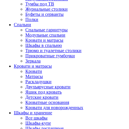
Тумбы под ТВ
Журнальные столики
Буфеты и серванты
Полки
Спальни
Спальные гарнитуры
Модульные спальни
Кровати и матрасы
Шкафы в спальню
Трюмо и туалетные столики
Прикроватные тумбочки
Зеркала
Кровати и матрасы
Кровати
Матрасы
Раскладушки
Двухъярусные кровати
Ящик под кровать
Детские кровати
Кроватные основания
Кровати для новорожденных
Шкафы и хранение
Все шкафы
Шкафы-купе
Шкафы распашные