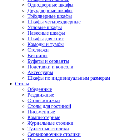
Однодверные шкафы
Двухдверные шкафы
Трёхдверные шкафы
Шкафы четырехдверные
Угловые шкафы
Навесные шкафы
Шкафы для книг
Комоды и тумбы
Стеллажи
Витрины
Буфеты и серванты
Подставки и консоли
Аксессуары
Шкафы по индивидуальным размерам
Столы
Обеденные
Раздвижные
Столы-книжки
Столы для гостиной
Письменные
Компьютерные
Журнальные столики
Туалетные столики
Сервировочные столики
Придиванные столики