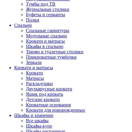
Тумбы под ТВ
Журнальные столики
Буфеты и серванты
Полки
Спальни
Спальные гарнитуры
Модульные спальни
Кровати и матрасы
Шкафы в спальню
Трюмо и туалетные столики
Прикроватные тумбочки
Зеркала
Кровати и матрасы
Кровати
Матрасы
Раскладушки
Двухъярусные кровати
Ящик под кровать
Детские кровати
Кроватные основания
Кровати для новорожденных
Шкафы и хранение
Все шкафы
Шкафы-купе
Шкафы распашные