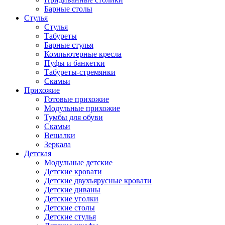
Барные столы
Стулья
Стулья
Табуреты
Барные стулья
Компьютерные кресла
Пуфы и банкетки
Табуреты-стремянки
Скамьи
Прихожие
Готовые прихожие
Модульные прихожие
Тумбы для обуви
Скамьи
Вешалки
Зеркала
Детская
Модульные детские
Детские кровати
Детские двухъярусные кровати
Детские диваны
Детские уголки
Детские столы
Детские стулья