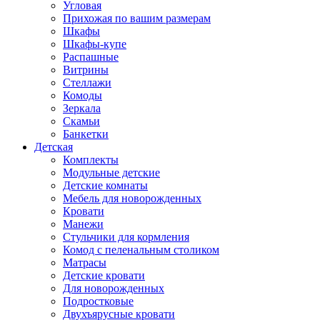
Угловая
Прихожая по вашим размерам
Шкафы
Шкафы-купе
Распашные
Витрины
Стеллажи
Комоды
Зеркала
Скамьи
Банкетки
Детская
Комплекты
Модульные детские
Детские комнаты
Мебель для новорожденных
Кровати
Манежи
Стульчики для кормления
Комод с пеленальным столиком
Матрасы
Детские кровати
Для новорожденных
Подростковые
Двухъярусные кровати