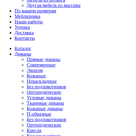
Другая мебель из массива
По вашим размерам
Меблировка
Наши работы
Уценка
Доставка
Контакты
Каталог
Диваны
Прямые диваны
Современные
Эконом
Кожаные
Нераскладные
Без подлокотников
Ортопедические
Угловые диваны
Тканевые диваны
Кожаные диваны
П-образные
Без подлокотников
Ортопедические
Кресла
Кожаные кресла