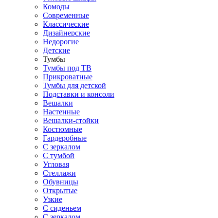
Комоды
Современные
Классические
Дизайнерские
Недорогие
Детские
Тумбы
Тумбы под ТВ
Прикроватные
Тумбы для детской
Подставки и консоли
Вешалки
Настенные
Вешалки-стойки
Костюмные
Гардеробные
С зеркалом
С тумбой
Угловая
Стеллажи
Обувницы
Открытые
Узкие
С сиденьем
С зеркалом