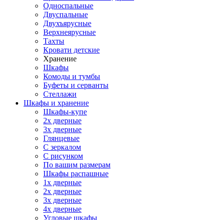
Односпальные
Двуспальные
Двухъярусные
Верхнеярусные
Тахты
Кровати детские
Хранение
Шкафы
Комоды и тумбы
Буфеты и серванты
Стеллажи
Шкафы
и хранение
Шкафы-купе
2х дверные
3х дверные
Глянцевые
С зеркалом
С рисунком
По вашим размерам
Шкафы распашные
1х дверные
2х дверные
3х дверные
4х дверные
Угловые шкафы