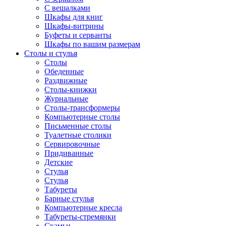
С вешалками
Шкафы для книг
Шкафы-витрины
Буфеты и серванты
Шкафы по вашим размерам
Столы и стулья
Столы
Обеденные
Раздвижные
Столы-книжки
Журнальные
Столы-трансформеры
Компьютерные столы
Письменные столы
Туалетные столики
Сервировочные
Придиванные
Детские
Стулья
Стулья
Табуреты
Барные стулья
Компьютерные кресла
Табуреты-стремянки
Скамьи