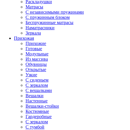
Раскладушки
Матрасы
С независимыми пружинами
С пружинным блоком
Беспружинные матрасы
Наматрасники
Зеркала
Прихожая
Прихожие
Готовые
Модульные
Из массива
Обувницы
Открытые
Узкие
С сиденьем
С зеркалом
С вешалками
Вешалки
Настенные
Вешалки-стойки
Костюмные
Гардеробные
С зеркалом
С тумбой