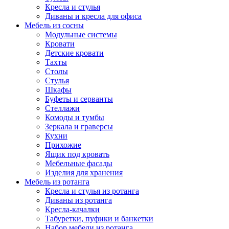
Кресла и стулья
Диваны и кресла для офиса
Мебель из сосны
Модульные системы
Кровати
Детские кровати
Тахты
Столы
Стулья
Шкафы
Буфеты и серванты
Стеллажи
Комоды и тумбы
Зеркала и граверсы
Кухни
Прихожие
Ящик под кровать
Мебельные фасады
Изделия для хранения
Мебель из ротанга
Кресла и стулья из ротанга
Диваны из ротанга
Кресла-качалки
Табуретки, пуфики и банкетки
Набор мебели из ротанга