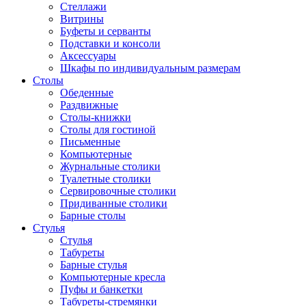
Стеллажи
Витрины
Буфеты и серванты
Подставки и консоли
Аксессуары
Шкафы по индивидуальным размерам
Столы
Обеденные
Раздвижные
Столы-книжки
Столы для гостиной
Письменные
Компьютерные
Журнальные столики
Туалетные столики
Сервировочные столики
Придиванные столики
Барные столы
Стулья
Стулья
Табуреты
Барные стулья
Компьютерные кресла
Пуфы и банкетки
Табуреты-стремянки