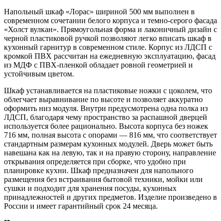
Напольный шкаф «Лорас» шириной 500 мм выполнен в
современном сочетании белого корпуса и темно-серого фасада
«Холст вулкан». Прямоугольная форма и лаконичный дизайн с
черной пластиковой ручкой позволяют легко вписать шкаф в
кухонный гарнитур в современном стиле. Корпус из ЛДСП с
кромкой ПВХ рассчитан на ежедневную эксплуатацию, фасад
из МДФ с ПВХ-пленкой обладает ровной геометрией и
устойчивым цветом.
Шкаф устанавливается на пластиковые ножки с цоколем, что
облегчает выравнивание по высоте и позволяет аккуратно
оформить низ модуля. Внутри предусмотрена одна полка из
ЛДСП, благодаря чему пространство за распашной дверцей
используется более рационально. Высота корпуса без ножек
716 мм, полная высота с опорами — 816 мм, что соответствует
стандартным размерам кухонных модулей. Дверь может быть
навешана как на левую, так и на правую сторону, направление
открывания определяется при сборке, что удобно при
планировке кухни. Шкаф предназначен для напольного
размещения без встраивания бытовой техники, мойки или
сушки и подходит для хранения посуды, кухонных
принадлежностей и других предметов. Изделие произведено в
России и имеет гарантийный срок 24 месяца.