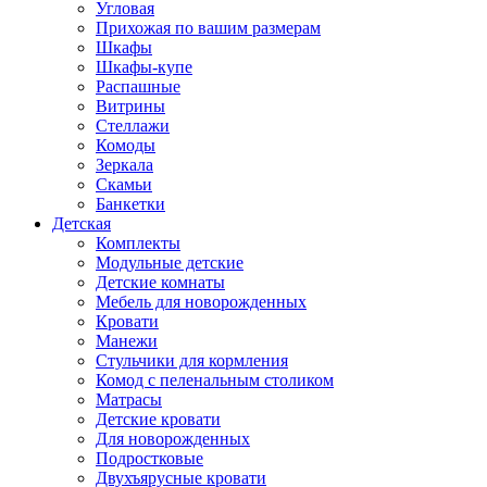
Угловая
Прихожая по вашим размерам
Шкафы
Шкафы-купе
Распашные
Витрины
Стеллажи
Комоды
Зеркала
Скамьи
Банкетки
Детская
Комплекты
Модульные детские
Детские комнаты
Мебель для новорожденных
Кровати
Манежи
Стульчики для кормления
Комод с пеленальным столиком
Матрасы
Детские кровати
Для новорожденных
Подростковые
Двухъярусные кровати