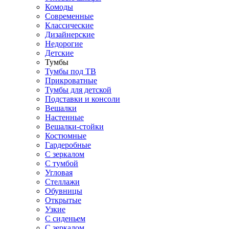
Комоды
Современные
Классические
Дизайнерские
Недорогие
Детские
Тумбы
Тумбы под ТВ
Прикроватные
Тумбы для детской
Подставки и консоли
Вешалки
Настенные
Вешалки-стойки
Костюмные
Гардеробные
С зеркалом
С тумбой
Угловая
Стеллажи
Обувницы
Открытые
Узкие
С сиденьем
С зеркалом