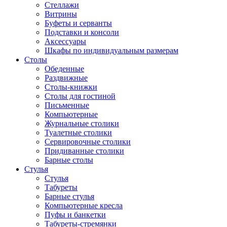
Стеллажи
Витрины
Буфеты и серванты
Подставки и консоли
Аксессуары
Шкафы по индивидуальным размерам
Столы
Обеденные
Раздвижные
Столы-книжки
Столы для гостиной
Письменные
Компьютерные
Журнальные столики
Туалетные столики
Сервировочные столики
Придиванные столики
Барные столы
Стулья
Стулья
Табуреты
Барные стулья
Компьютерные кресла
Пуфы и банкетки
Табуреты-стремянки