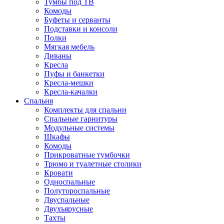
Тумбы под ТВ
Комоды
Буфеты и серванты
Подставки и консоли
Полки
Мягкая мебель
Диваны
Кресла
Пуфы и банкетки
Кресла-мешки
Кресла-качалки
Спальня
Комплекты для спальни
Спальные гарнитуры
Модульные системы
Шкафы
Комоды
Прикроватные тумбочки
Трюмо и туалетные столики
Кровати
Односпальные
Полутороспальные
Двуспальные
Двухъярусные
Тахты