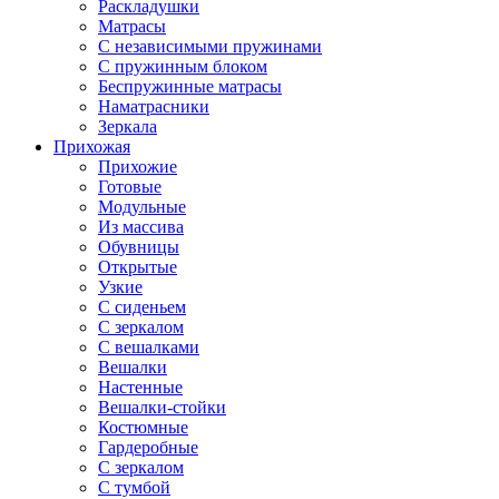
Раскладушки
Матрасы
С независимыми пружинами
С пружинным блоком
Беспружинные матрасы
Наматрасники
Зеркала
Прихожая
Прихожие
Готовые
Модульные
Из массива
Обувницы
Открытые
Узкие
С сиденьем
С зеркалом
С вешалками
Вешалки
Настенные
Вешалки-стойки
Костюмные
Гардеробные
С зеркалом
С тумбой