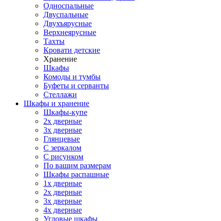
Односпальные
Двуспальные
Двухъярусные
Верхнеярусные
Тахты
Кровати детские
Хранение
Шкафы
Комоды и тумбы
Буфеты и серванты
Стеллажи
Шкафы
и хранение
Шкафы-купе
2х дверные
3х дверные
Глянцевые
С зеркалом
С рисунком
По вашим размерам
Шкафы распашные
1х дверные
2х дверные
3х дверные
4х дверные
Угловые шкафы