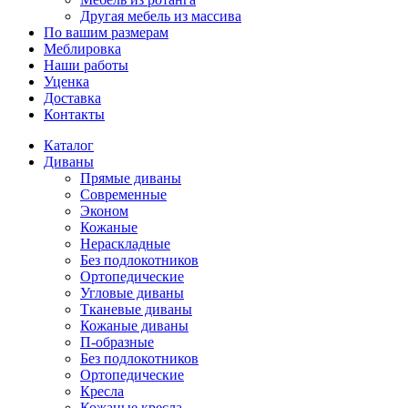
Другая мебель из массива
По вашим размерам
Меблировка
Наши работы
Уценка
Доставка
Контакты
Каталог
Диваны
Прямые диваны
Современные
Эконом
Кожаные
Нераскладные
Без подлокотников
Ортопедические
Угловые диваны
Тканевые диваны
Кожаные диваны
П-образные
Без подлокотников
Ортопедические
Кресла
Кожаные кресла