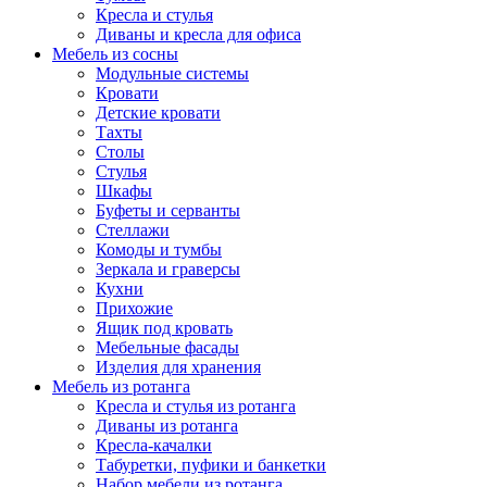
Кресла и стулья
Диваны и кресла для офиса
Мебель из сосны
Модульные системы
Кровати
Детские кровати
Тахты
Столы
Стулья
Шкафы
Буфеты и серванты
Стеллажи
Комоды и тумбы
Зеркала и граверсы
Кухни
Прихожие
Ящик под кровать
Мебельные фасады
Изделия для хранения
Мебель из ротанга
Кресла и стулья из ротанга
Диваны из ротанга
Кресла-качалки
Табуретки, пуфики и банкетки
Набор мебели из ротанга