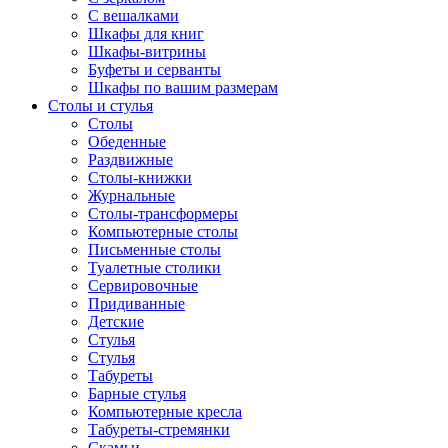
С вешалками
Шкафы для книг
Шкафы-витрины
Буфеты и серванты
Шкафы по вашим размерам
Столы и стулья
Столы
Обеденные
Раздвижные
Столы-книжки
Журнальные
Столы-трансформеры
Компьютерные столы
Письменные столы
Туалетные столики
Сервировочные
Придиванные
Детские
Стулья
Стулья
Табуреты
Барные стулья
Компьютерные кресла
Табуреты-стремянки
Скамьи