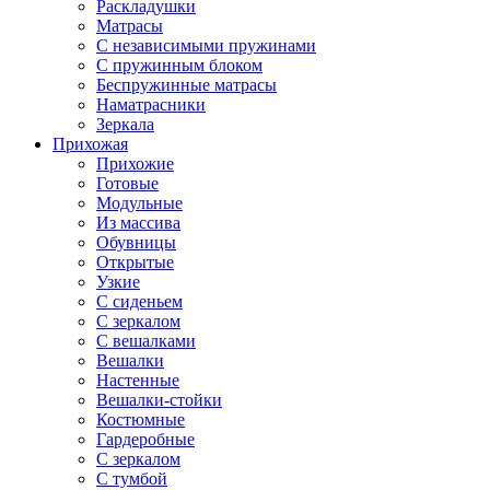
Раскладушки
Матрасы
С независимыми пружинами
С пружинным блоком
Беспружинные матрасы
Наматрасники
Зеркала
Прихожая
Прихожие
Готовые
Модульные
Из массива
Обувницы
Открытые
Узкие
С сиденьем
С зеркалом
С вешалками
Вешалки
Настенные
Вешалки-стойки
Костюмные
Гардеробные
С зеркалом
С тумбой