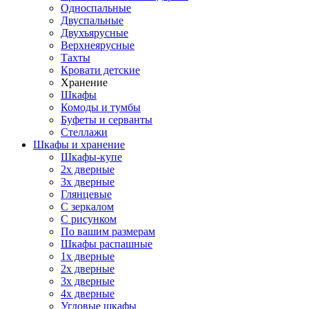
Односпальные
Двуспальные
Двухъярусные
Верхнеярусные
Тахты
Кровати детские
Хранение
Шкафы
Комоды и тумбы
Буфеты и серванты
Стеллажи
Шкафы
и хранение
Шкафы-купе
2х дверные
3х дверные
Глянцевые
С зеркалом
С рисунком
По вашим размерам
Шкафы распашные
1х дверные
2х дверные
3х дверные
4х дверные
Угловые шкафы