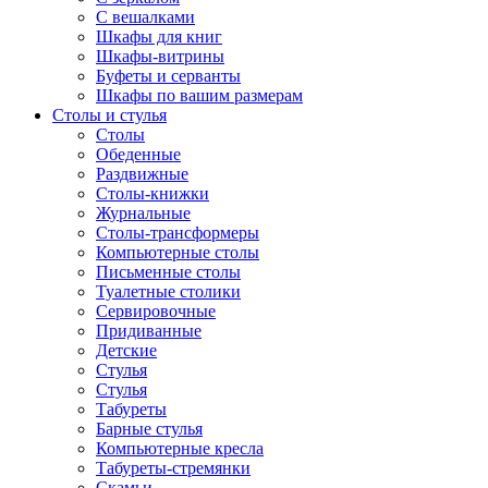
С вешалками
Шкафы для книг
Шкафы-витрины
Буфеты и серванты
Шкафы по вашим размерам
Столы и стулья
Столы
Обеденные
Раздвижные
Столы-книжки
Журнальные
Столы-трансформеры
Компьютерные столы
Письменные столы
Туалетные столики
Сервировочные
Придиванные
Детские
Стулья
Стулья
Табуреты
Барные стулья
Компьютерные кресла
Табуреты-стремянки
Скамьи