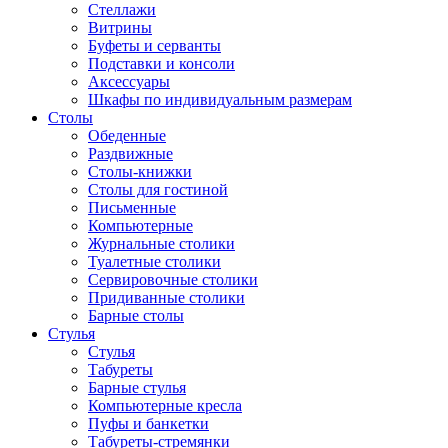
Стеллажи
Витрины
Буфеты и серванты
Подставки и консоли
Аксессуары
Шкафы по индивидуальным размерам
Столы
Обеденные
Раздвижные
Столы-книжки
Столы для гостиной
Письменные
Компьютерные
Журнальные столики
Туалетные столики
Сервировочные столики
Придиванные столики
Барные столы
Стулья
Стулья
Табуреты
Барные стулья
Компьютерные кресла
Пуфы и банкетки
Табуреты-стремянки