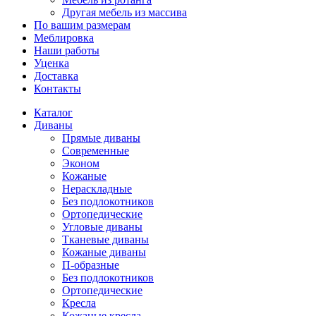
Другая мебель из массива
По вашим размерам
Меблировка
Наши работы
Уценка
Доставка
Контакты
Каталог
Диваны
Прямые диваны
Современные
Эконом
Кожаные
Нераскладные
Без подлокотников
Ортопедические
Угловые диваны
Тканевые диваны
Кожаные диваны
П-образные
Без подлокотников
Ортопедические
Кресла
Кожаные кресла