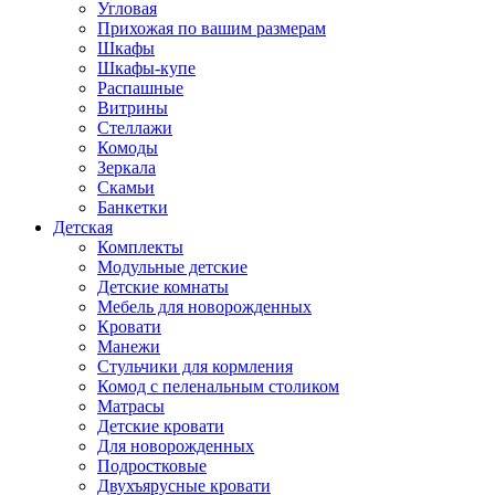
Угловая
Прихожая по вашим размерам
Шкафы
Шкафы-купе
Распашные
Витрины
Стеллажи
Комоды
Зеркала
Скамьи
Банкетки
Детская
Комплекты
Модульные детские
Детские комнаты
Мебель для новорожденных
Кровати
Манежи
Стульчики для кормления
Комод с пеленальным столиком
Матрасы
Детские кровати
Для новорожденных
Подростковые
Двухъярусные кровати