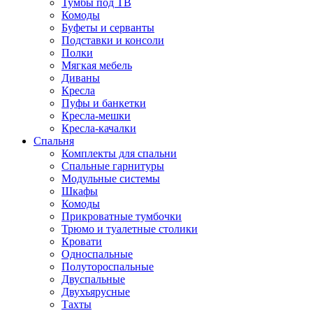
Тумбы под ТВ
Комоды
Буфеты и серванты
Подставки и консоли
Полки
Мягкая мебель
Диваны
Кресла
Пуфы и банкетки
Кресла-мешки
Кресла-качалки
Спальня
Комплекты для спальни
Спальные гарнитуры
Модульные системы
Шкафы
Комоды
Прикроватные тумбочки
Трюмо и туалетные столики
Кровати
Односпальные
Полутороспальные
Двуспальные
Двухъярусные
Тахты