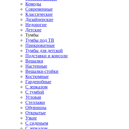
Комоды
Современные
Классические
Дизайнерские
Недорогие
Детские
Тумбы
Тумбы под ТВ
Прикроватные
Тумбы для детской
Подставки и консоли
Вешалки
Настенные
Вешалки-стойки
Костюмные
Гардеробные
С зеркалом
С тумбой
Угловая
Стеллажи
Обувницы
Открытые
Узкие
С сиденьем
С зеркалом