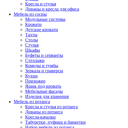
Кресла и стулья
Диваны и кресла для офиса
Мебель из сосны
Модульные системы
Кровати
Детские кровати
Тахты
Столы
Стулья
Шкафы
Буфеты и серванты
Стеллажи
Комоды и тумбы
Зеркала и граверсы
Кухни
Прихожие
Ящик под кровать
Мебельные фасады
Изделия для хранения
Мебель из ротанга
Кресла и стулья из ротанга
Диваны из ротанга
Кресла-качалки
Табуретки, пуфики и банкетки
Набор мебели из ротанга