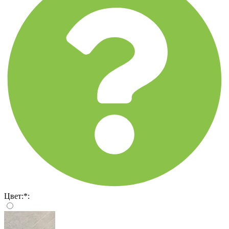
Цвет:
*
: