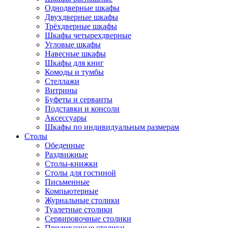
Однодверные шкафы
Двухдверные шкафы
Трёхдверные шкафы
Шкафы четырехдверные
Угловые шкафы
Навесные шкафы
Шкафы для книг
Комоды и тумбы
Стеллажи
Витрины
Буфеты и серванты
Подставки и консоли
Аксессуары
Шкафы по индивидуальным размерам
Столы
Обеденные
Раздвижные
Столы-книжки
Столы для гостиной
Письменные
Компьютерные
Журнальные столики
Туалетные столики
Сервировочные столики
Придиванные столики