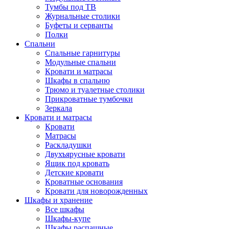
Тумбы под ТВ
Журнальные столики
Буфеты и серванты
Полки
Спальни
Спальные гарнитуры
Модульные спальни
Кровати и матрасы
Шкафы в спальню
Трюмо и туалетные столики
Прикроватные тумбочки
Зеркала
Кровати и матрасы
Кровати
Матрасы
Раскладушки
Двухъярусные кровати
Ящик под кровать
Детские кровати
Кроватные основания
Кровати для новорожденных
Шкафы и хранение
Все шкафы
Шкафы-купе
Шкафы распашные