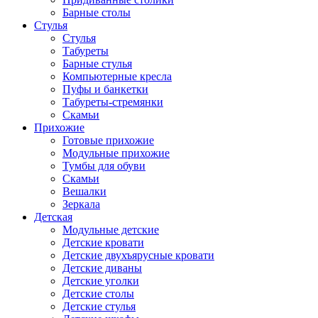
Барные столы
Стулья
Стулья
Табуреты
Барные стулья
Компьютерные кресла
Пуфы и банкетки
Табуреты-стремянки
Скамьи
Прихожие
Готовые прихожие
Модульные прихожие
Тумбы для обуви
Скамьи
Вешалки
Зеркала
Детская
Модульные детские
Детские кровати
Детские двухъярусные кровати
Детские диваны
Детские уголки
Детские столы
Детские стулья