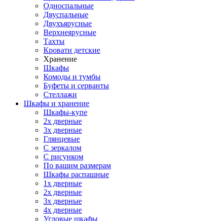
Односпальные
Двуспальные
Двухъярусные
Верхнеярусные
Тахты
Кровати детские
Хранение
Шкафы
Комоды и тумбы
Буфеты и серванты
Стеллажи
Шкафы
и хранение
Шкафы-купе
2х дверные
3х дверные
Глянцевые
С зеркалом
С рисунком
По вашим размерам
Шкафы распашные
1х дверные
2х дверные
3х дверные
4х дверные
Угловые шкафы