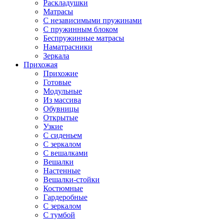
Раскладушки
Матрасы
С независимыми пружинами
С пружинным блоком
Беспружинные матрасы
Наматрасники
Зеркала
Прихожая
Прихожие
Готовые
Модульные
Из массива
Обувницы
Открытые
Узкие
С сиденьем
С зеркалом
С вешалками
Вешалки
Настенные
Вешалки-стойки
Костюмные
Гардеробные
С зеркалом
С тумбой