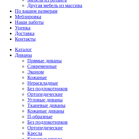
Другая мебель из массива
По вашим размерам
Меблировка
Наши работы
Уценка
Доставка
Контакты
Каталог
Диваны
Прямые диваны
Современные
Эконом
Кожаные
Нераскладные
Без подлокотников
Ортопедические
Угловые диваны
Тканевые диваны
Кожаные диваны
П-образные
Без подлокотников
Ортопедические
Кресла
Кожаные кресла