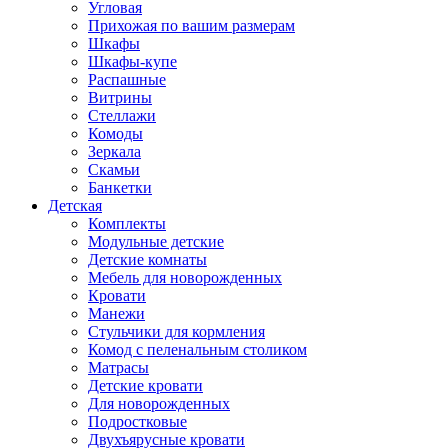
Угловая
Прихожая по вашим размерам
Шкафы
Шкафы-купе
Распашные
Витрины
Стеллажи
Комоды
Зеркала
Скамьи
Банкетки
Детская
Комплекты
Модульные детские
Детские комнаты
Мебель для новорожденных
Кровати
Манежи
Стульчики для кормления
Комод с пеленальным столиком
Матрасы
Детские кровати
Для новорожденных
Подростковые
Двухъярусные кровати