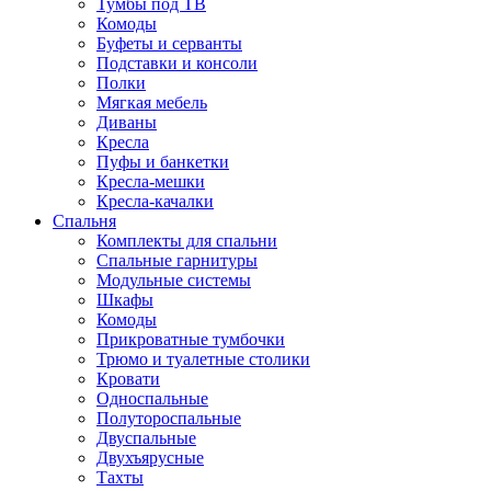
Тумбы под ТВ
Комоды
Буфеты и серванты
Подставки и консоли
Полки
Мягкая мебель
Диваны
Кресла
Пуфы и банкетки
Кресла-мешки
Кресла-качалки
Спальня
Комплекты для спальни
Спальные гарнитуры
Модульные системы
Шкафы
Комоды
Прикроватные тумбочки
Трюмо и туалетные столики
Кровати
Односпальные
Полутороспальные
Двуспальные
Двухъярусные
Тахты