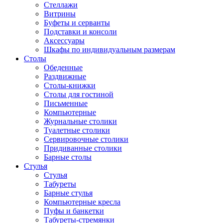
Стеллажи
Витрины
Буфеты и серванты
Подставки и консоли
Аксессуары
Шкафы по индивидуальным размерам
Столы
Обеденные
Раздвижные
Столы-книжки
Столы для гостиной
Письменные
Компьютерные
Журнальные столики
Туалетные столики
Сервировочные столики
Придиванные столики
Барные столы
Стулья
Стулья
Табуреты
Барные стулья
Компьютерные кресла
Пуфы и банкетки
Табуреты-стремянки