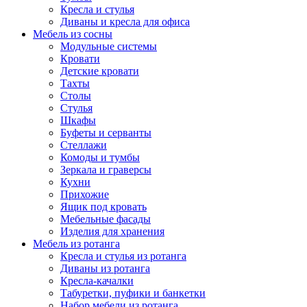
Кресла и стулья
Диваны и кресла для офиса
Мебель из сосны
Модульные системы
Кровати
Детские кровати
Тахты
Столы
Стулья
Шкафы
Буфеты и серванты
Стеллажи
Комоды и тумбы
Зеркала и граверсы
Кухни
Прихожие
Ящик под кровать
Мебельные фасады
Изделия для хранения
Мебель из ротанга
Кресла и стулья из ротанга
Диваны из ротанга
Кресла-качалки
Табуретки, пуфики и банкетки
Набор мебели из ротанга