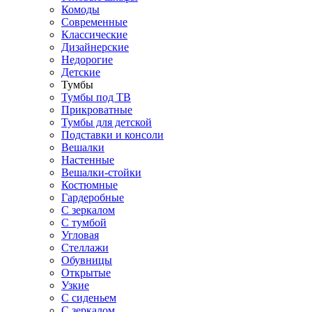
Комоды
Современные
Классические
Дизайнерские
Недорогие
Детские
Тумбы
Тумбы под ТВ
Прикроватные
Тумбы для детской
Подставки и консоли
Вешалки
Настенные
Вешалки-стойки
Костюмные
Гардеробные
С зеркалом
С тумбой
Угловая
Стеллажи
Обувницы
Открытые
Узкие
С сиденьем
С зеркалом