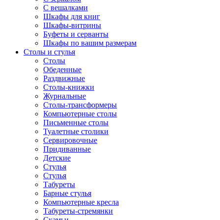
С вешалками
Шкафы для книг
Шкафы-витрины
Буфеты и серванты
Шкафы по вашим размерам
Столы и стулья
Столы
Обеденные
Раздвижные
Столы-книжки
Журнальные
Столы-трансформеры
Компьютерные столы
Письменные столы
Туалетные столики
Сервировочные
Придиванные
Детские
Стулья
Стулья
Табуреты
Барные стулья
Компьютерные кресла
Табуреты-стремянки
Скамьи