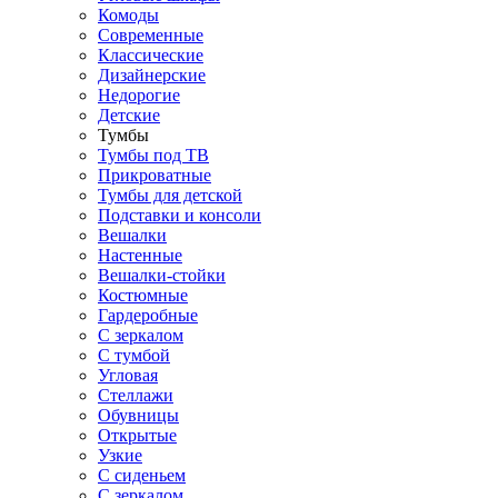
Комоды
Современные
Классические
Дизайнерские
Недорогие
Детские
Тумбы
Тумбы под ТВ
Прикроватные
Тумбы для детской
Подставки и консоли
Вешалки
Настенные
Вешалки-стойки
Костюмные
Гардеробные
С зеркалом
С тумбой
Угловая
Стеллажи
Обувницы
Открытые
Узкие
С сиденьем
С зеркалом