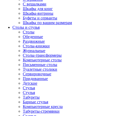
С вешалками
Шкафы для книг
Шкафы-витрины
Буфеты и серванты
Шкафы по вашим размерам
Столы и стулья
Столы
Обеденные
Раздвижные
Столы-книжки
Журнальные
Столы-трансформеры
Компьютерные столы
Письменные столы
Туалетные столики
Сервировочные
Придиванные
Детские
Стулья
Стулья
Табуреты
Барные стулья
Компьютерные кресла
Табуреты-стремянки
Скамьи