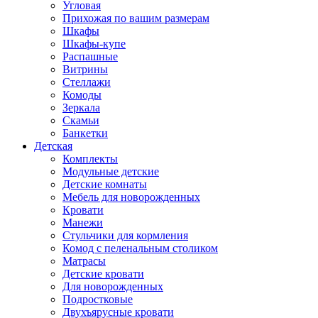
Угловая
Прихожая по вашим размерам
Шкафы
Шкафы-купе
Распашные
Витрины
Стеллажи
Комоды
Зеркала
Скамьи
Банкетки
Детская
Комплекты
Модульные детские
Детские комнаты
Мебель для новорожденных
Кровати
Манежи
Стульчики для кормления
Комод с пеленальным столиком
Матрасы
Детские кровати
Для новорожденных
Подростковые
Двухъярусные кровати