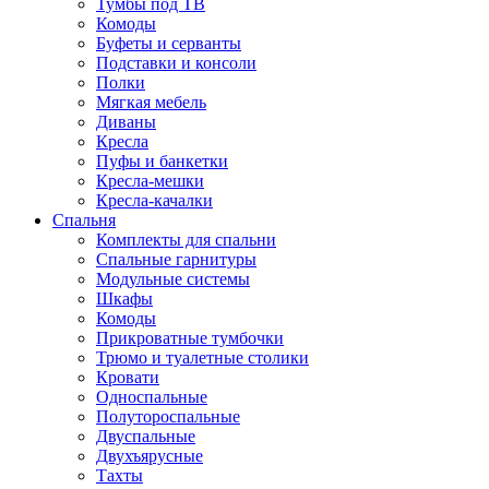
Тумбы под ТВ
Комоды
Буфеты и серванты
Подставки и консоли
Полки
Мягкая мебель
Диваны
Кресла
Пуфы и банкетки
Кресла-мешки
Кресла-качалки
Спальня
Комплекты для спальни
Спальные гарнитуры
Модульные системы
Шкафы
Комоды
Прикроватные тумбочки
Трюмо и туалетные столики
Кровати
Односпальные
Полутороспальные
Двуспальные
Двухъярусные
Тахты