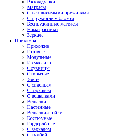
Раскладушки
Матрасы
С независимыми пружинами
С пружинным блоком
Беспружинные матрасы
Наматрасники
Зеркала
Прихожая
Прихожие
Готовые
Модульные
Из массива
Обувницы
Открытые
Узкие
С сиденьем
С зеркалом
С вешалками
Вешалки
Настенные
Вешалки-стойки
Костюмные
Гардеробные
С зеркалом
С тумбой