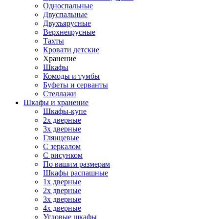
Односпальные
Двуспальные
Двухъярусные
Верхнеярусные
Тахты
Кровати детские
Хранение
Шкафы
Комоды и тумбы
Буфеты и серванты
Стеллажи
Шкафы
и хранение
Шкафы-купе
2х дверные
3х дверные
Глянцевые
С зеркалом
С рисунком
По вашим размерам
Шкафы распашные
1х дверные
2х дверные
3х дверные
4х дверные
Угловые шкафы