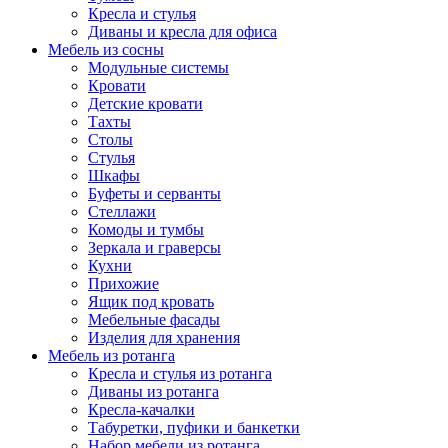
Кресла и стулья
Диваны и кресла для офиса
Мебель из сосны
Модульные системы
Кровати
Детские кровати
Тахты
Столы
Стулья
Шкафы
Буфеты и серванты
Стеллажи
Комоды и тумбы
Зеркала и граверсы
Кухни
Прихожие
Ящик под кровать
Мебельные фасады
Изделия для хранения
Мебель из ротанга
Кресла и стулья из ротанга
Диваны из ротанга
Кресла-качалки
Табуретки, пуфики и банкетки
Набор мебели из ротанга