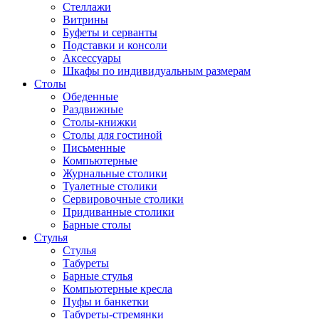
Стеллажи
Витрины
Буфеты и серванты
Подставки и консоли
Аксессуары
Шкафы по индивидуальным размерам
Столы
Обеденные
Раздвижные
Столы-книжки
Столы для гостиной
Письменные
Компьютерные
Журнальные столики
Туалетные столики
Сервировочные столики
Придиванные столики
Барные столы
Стулья
Стулья
Табуреты
Барные стулья
Компьютерные кресла
Пуфы и банкетки
Табуреты-стремянки