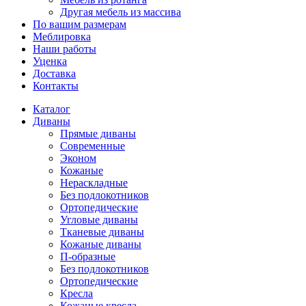
Другая мебель из массива
По вашим размерам
Меблировка
Наши работы
Уценка
Доставка
Контакты
Каталог
Диваны
Прямые диваны
Современные
Эконом
Кожаные
Нераскладные
Без подлокотников
Ортопедические
Угловые диваны
Тканевые диваны
Кожаные диваны
П-образные
Без подлокотников
Ортопедические
Кресла
Кожаные кресла