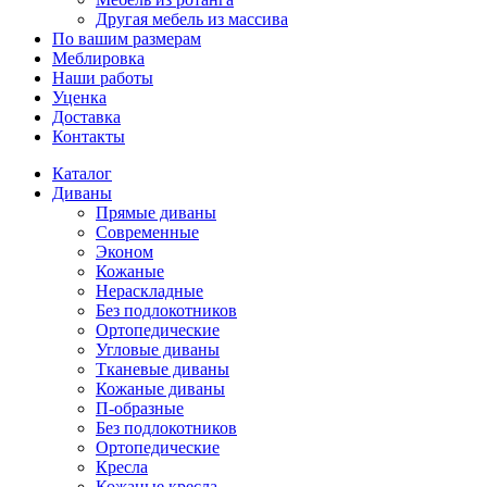
Другая мебель из массива
По вашим размерам
Меблировка
Наши работы
Уценка
Доставка
Контакты
Каталог
Диваны
Прямые диваны
Современные
Эконом
Кожаные
Нераскладные
Без подлокотников
Ортопедические
Угловые диваны
Тканевые диваны
Кожаные диваны
П-образные
Без подлокотников
Ортопедические
Кресла
Кожаные кресла