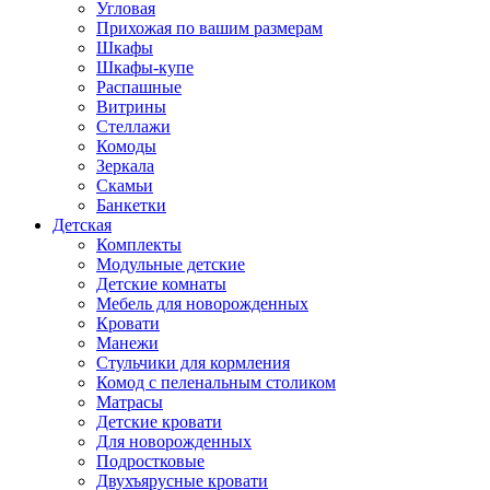
Угловая
Прихожая по вашим размерам
Шкафы
Шкафы-купе
Распашные
Витрины
Стеллажи
Комоды
Зеркала
Скамьи
Банкетки
Детская
Комплекты
Модульные детские
Детские комнаты
Мебель для новорожденных
Кровати
Манежи
Стульчики для кормления
Комод с пеленальным столиком
Матрасы
Детские кровати
Для новорожденных
Подростковые
Двухъярусные кровати