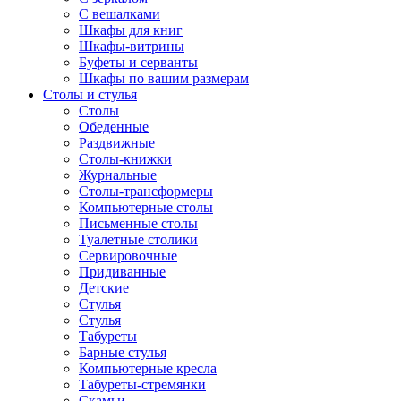
С вешалками
Шкафы для книг
Шкафы-витрины
Буфеты и серванты
Шкафы по вашим размерам
Столы и стулья
Столы
Обеденные
Раздвижные
Столы-книжки
Журнальные
Столы-трансформеры
Компьютерные столы
Письменные столы
Туалетные столики
Сервировочные
Придиванные
Детские
Стулья
Стулья
Табуреты
Барные стулья
Компьютерные кресла
Табуреты-стремянки
Скамьи