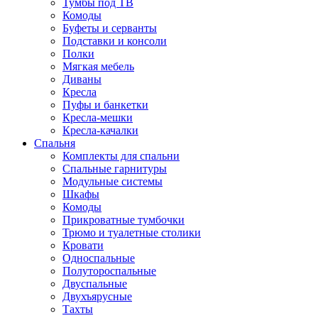
Тумбы под ТВ
Комоды
Буфеты и серванты
Подставки и консоли
Полки
Мягкая мебель
Диваны
Кресла
Пуфы и банкетки
Кресла-мешки
Кресла-качалки
Спальня
Комплекты для спальни
Спальные гарнитуры
Модульные системы
Шкафы
Комоды
Прикроватные тумбочки
Трюмо и туалетные столики
Кровати
Односпальные
Полутороспальные
Двуспальные
Двухъярусные
Тахты