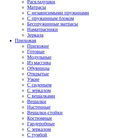
Раскладушки
Матрасы
С независимыми пружинами
С пружинным блоком
Беспружинные матрасы
Наматрасники
Зеркала
Прихожая
Прихожие
Готовые
Модульные
Из массива
Обувницы
Открытые
Узкие
С сиденьем
С зеркалом
С вешалками
Вешалки
Настенные
Вешалки-стойки
Костюмные
Гардеробные
С зеркалом
С тумбой