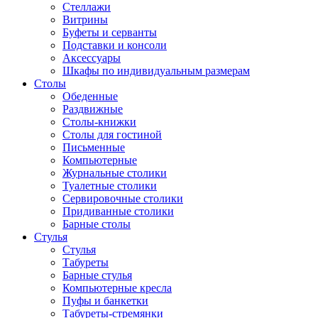
Стеллажи
Витрины
Буфеты и серванты
Подставки и консоли
Аксессуары
Шкафы по индивидуальным размерам
Столы
Обеденные
Раздвижные
Столы-книжки
Столы для гостиной
Письменные
Компьютерные
Журнальные столики
Туалетные столики
Сервировочные столики
Придиванные столики
Барные столы
Стулья
Стулья
Табуреты
Барные стулья
Компьютерные кресла
Пуфы и банкетки
Табуреты-стремянки