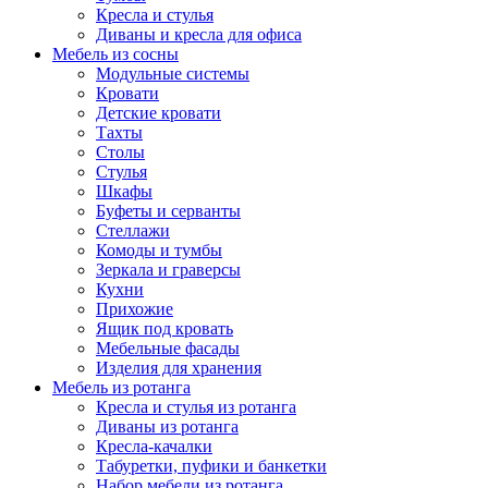
Кресла и стулья
Диваны и кресла для офиса
Мебель из сосны
Модульные системы
Кровати
Детские кровати
Тахты
Столы
Стулья
Шкафы
Буфеты и серванты
Стеллажи
Комоды и тумбы
Зеркала и граверсы
Кухни
Прихожие
Ящик под кровать
Мебельные фасады
Изделия для хранения
Мебель из ротанга
Кресла и стулья из ротанга
Диваны из ротанга
Кресла-качалки
Табуретки, пуфики и банкетки
Набор мебели из ротанга