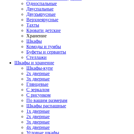
Односпальные
Двуспальные
Двухъярусные
Верхнеярусные
Тахты
Кровати детские
Хранение
Шкафы
Комоды и тумбы
Буфеты и серванты
Стеллажи
Шкафы
и хранение
Шкафы-купе
2х дверные
3х дверные
Глянцевые
С зеркалом
С рисунком
По вашим размерам
Шкафы распашные
1х дверные
2х дверные
3х дверные
4х дверные
Угловые шкафы