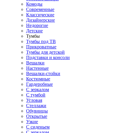
Комоды
Современные
Классические
Дизайнерские
Недорогие
Детские
Тумбы
Тумбы под ТВ
Прикроватные
Тумбы для детской
Подставки и консоли
Вешалки
Настенные
Вешалки-стойки
Костюмные
Гардеробные
С зеркалом
С тумбой
Угловая
Стеллажи
Обувницы
Открытые
Узкие
С сиденьем
С зеркалом