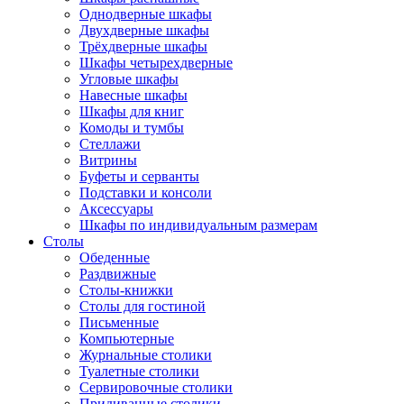
Однодверные шкафы
Двухдверные шкафы
Трёхдверные шкафы
Шкафы четырехдверные
Угловые шкафы
Навесные шкафы
Шкафы для книг
Комоды и тумбы
Стеллажи
Витрины
Буфеты и серванты
Подставки и консоли
Аксессуары
Шкафы по индивидуальным размерам
Столы
Обеденные
Раздвижные
Столы-книжки
Столы для гостиной
Письменные
Компьютерные
Журнальные столики
Туалетные столики
Сервировочные столики
Придиванные столики