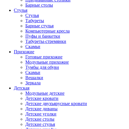
Барные столы
Стулья
Стулья
Табуреты
Барные стулья
Компьютерные кресла
Пуфы и банкетки
Табуреты-стремянки
Скамьи
Прихожие
Готовые прихожие
Модульные прихожие
Тумбы для обуви
Скамьи
Вешалки
Зеркала
Детская
Модульные детские
Детские кровати
Детские двухъярусные кровати
Детские диваны
Детские уголки
Детские столы
Детские стулья