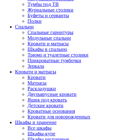
Тумбы под ТВ
Журнальные столики
Буфеты и серванты
Полки
Спальни
Спальные гарнитуры
Модульные спальни
Кровати и матрасы
Шкафы в спальню
Трюмо и туалетные столики
Прикроватные тумбочки
Зеркала
Кровати и матрасы
Кровати
Матрасы
Раскладушки
Двухъярусные кровати
Ящик под кровать
Детские кровати
Кроватные основания
Кровати для новорожденных
Шкафы и хранение
Все шкафы
Шкафы-купе
Шкафы распашные