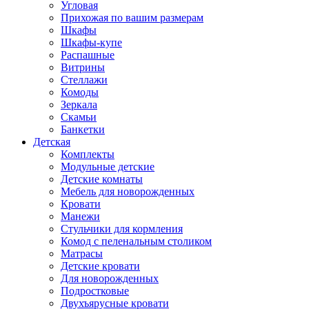
Угловая
Прихожая по вашим размерам
Шкафы
Шкафы-купе
Распашные
Витрины
Стеллажи
Комоды
Зеркала
Скамьи
Банкетки
Детская
Комплекты
Модульные детские
Детские комнаты
Мебель для новорожденных
Кровати
Манежи
Стульчики для кормления
Комод с пеленальным столиком
Матрасы
Детские кровати
Для новорожденных
Подростковые
Двухъярусные кровати