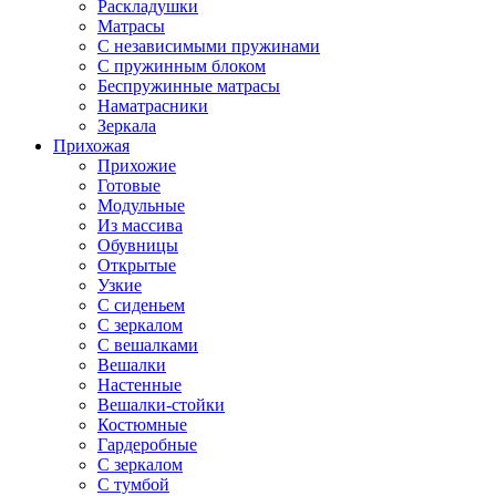
Раскладушки
Матрасы
С независимыми пружинами
С пружинным блоком
Беспружинные матрасы
Наматрасники
Зеркала
Прихожая
Прихожие
Готовые
Модульные
Из массива
Обувницы
Открытые
Узкие
С сиденьем
С зеркалом
С вешалками
Вешалки
Настенные
Вешалки-стойки
Костюмные
Гардеробные
С зеркалом
С тумбой