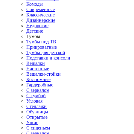
Комоды
Современные
Классические
Дизайнерские
Недорогие
Детские
Тумбы
Тумбы под ТВ
Прикроватные
Тумбы для детской
Подставки и консоли
Вешалки
Настенные
Вешалки-стойки
Костюмные
Гардеробные
С зеркалом
С тумбой
Угловая
Стеллажи
Обувницы
Открытые
Узкие
С сиденьем
С зеркалом