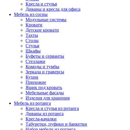
Кресла и стулья
Диваны и кресла для офиса
Мебель из сосны
Модульные системы
Кровати
Детские кровати
Тахты
Столы
Стулья
Шкафы
Буфеты и серванты
Стеллажи
Комоды и тумбы
Зеркала и граверсы
Кухни
Прихожие
Ящик под кровать
Мебельные фасады
Изделия для хранения
Мебель из ротанга
Кресла и стулья из ротанга
Диваны из ротанга
Кресла-качалки
Табуретки, пуфики и банкетки
Набор мебели из ротанга