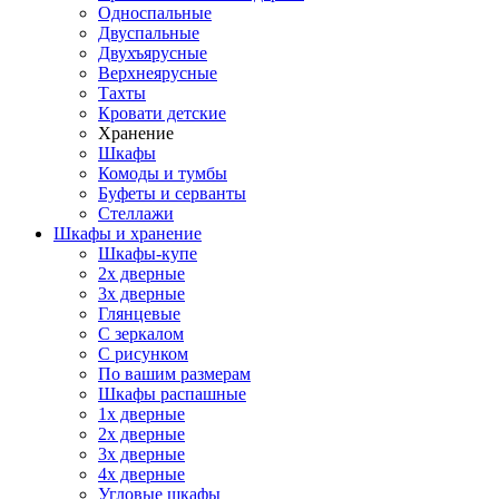
Односпальные
Двуспальные
Двухъярусные
Верхнеярусные
Тахты
Кровати детские
Хранение
Шкафы
Комоды и тумбы
Буфеты и серванты
Стеллажи
Шкафы
и хранение
Шкафы-купе
2х дверные
3х дверные
Глянцевые
С зеркалом
С рисунком
По вашим размерам
Шкафы распашные
1х дверные
2х дверные
3х дверные
4х дверные
Угловые шкафы