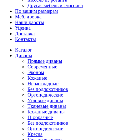
Другая мебель из массива
По вашим размерам
Меблировка
Наши работы
Уценка
Доставка
Контакты
Каталог
Диваны
Прямые диваны
Современные
Эконом
Кожаные
Нераскладные
Без подлокотников
Ортопедические
Угловые диваны
Тканевые диваны
Кожаные диваны
П-образные
Без подлокотников
Ортопедические
Кресла
Кожаные кресла