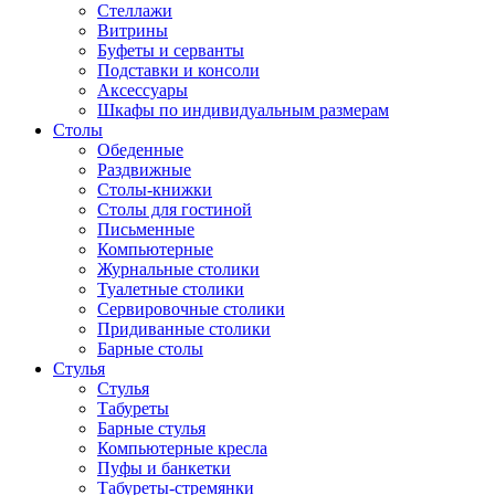
Стеллажи
Витрины
Буфеты и серванты
Подставки и консоли
Аксессуары
Шкафы по индивидуальным размерам
Столы
Обеденные
Раздвижные
Столы-книжки
Столы для гостиной
Письменные
Компьютерные
Журнальные столики
Туалетные столики
Сервировочные столики
Придиванные столики
Барные столы
Стулья
Стулья
Табуреты
Барные стулья
Компьютерные кресла
Пуфы и банкетки
Табуреты-стремянки