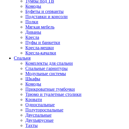
Тумбы под ТВ
Комоды
Буфеты и серванты
Подставки и консоли
Полки
Мягкая мебель
Диваны
Кресла
Пуфы и банкетки
Кресла-мешки
Кресла-качалки
Спальня
Комплекты для спальни
Спальные гарнитуры
Модульные системы
Шкафы
Комоды
Прикроватные тумбочки
Трюмо и туалетные столики
Кровати
Односпальные
Полутороспальные
Двуспальные
Двухъярусные
Тахты