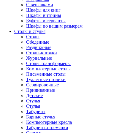
С вешалками
Шкафы для книг
Шкафы-витрины
Буфеты и серванты
Шкафы по вашим размерам
Столы и стулья
Столы
Обеденные
Раздвижные
Столы-книжки
Журнальные
Столы-трансформеры
Компьютерные столы
Письменные столы
Туалетные столики
Сервировочные
Придиванные
Детские
Стулья
Стулья
Табуреты
Барные стулья
Компьютерные кресла
Табуреты-стремянки
Скамьи