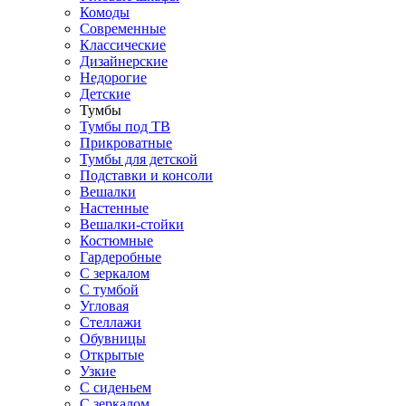
Комоды
Современные
Классические
Дизайнерские
Недорогие
Детские
Тумбы
Тумбы под ТВ
Прикроватные
Тумбы для детской
Подставки и консоли
Вешалки
Настенные
Вешалки-стойки
Костюмные
Гардеробные
С зеркалом
С тумбой
Угловая
Стеллажи
Обувницы
Открытые
Узкие
С сиденьем
С зеркалом