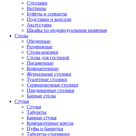
Стеллажи
Витрины
Буфеты и серванты
Подставки и консоли
Аксессуары
Шкафы по индивидуальным размерам
Столы
Обеденные
Раздвижные
Столы-книжки
Столы для гостиной
Письменные
Компьютерные
Журнальные столики
Туалетные столики
Сервировочные столики
Придиванные столики
Барные столы
Стулья
Стулья
Табуреты
Барные стулья
Компьютерные кресла
Пуфы и банкетки
Табуреты-стремянки