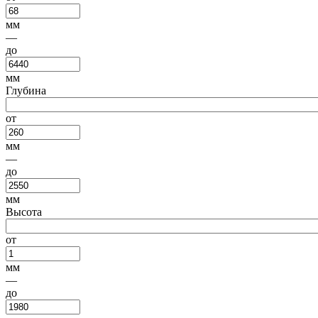
мм
—
до
мм
Глубина
от
мм
—
до
мм
Высота
от
мм
—
до