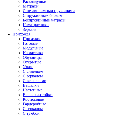
Раскладушки
Матрасы
С независимыми пружинами
С пружинным блоком
Беспружинные матрасы
Наматрасники
Зеркала
Прихожая
Прихожие
Готовые
Модульные
Из массива
Обувницы
Открытые
Узкие
С сиденьем
С зеркалом
С вешалками
Вешалки
Настенные
Вешалки-стойки
Костюмные
Гардеробные
С зеркалом
С тумбой