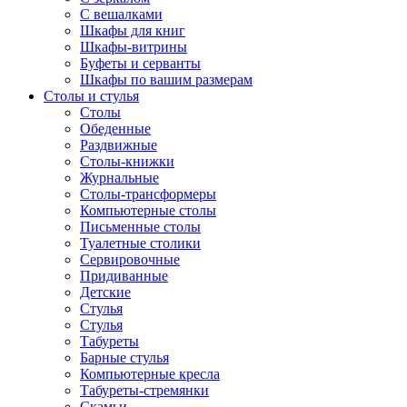
С вешалками
Шкафы для книг
Шкафы-витрины
Буфеты и серванты
Шкафы по вашим размерам
Столы и стулья
Столы
Обеденные
Раздвижные
Столы-книжки
Журнальные
Столы-трансформеры
Компьютерные столы
Письменные столы
Туалетные столики
Сервировочные
Придиванные
Детские
Стулья
Стулья
Табуреты
Барные стулья
Компьютерные кресла
Табуреты-стремянки
Скамьи