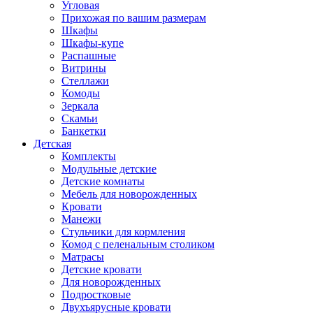
Угловая
Прихожая по вашим размерам
Шкафы
Шкафы-купе
Распашные
Витрины
Стеллажи
Комоды
Зеркала
Скамьи
Банкетки
Детская
Комплекты
Модульные детские
Детские комнаты
Мебель для новорожденных
Кровати
Манежи
Стульчики для кормления
Комод с пеленальным столиком
Матрасы
Детские кровати
Для новорожденных
Подростковые
Двухъярусные кровати