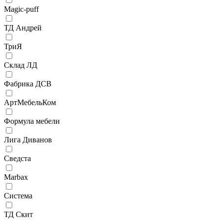
Magic-puff
ТД Андрей
ТриЯ
Склад ЛД
Фабрика ДСВ
АртМебельКом
Формула мебели
Лига Диванов
Сведста
Marbax
Система
ТД Скит