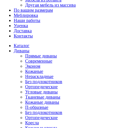
Другая мебель из массива
По вашим размерам
Меблировка
Наши работы
Уценка
Доставка
Контакты
Каталог
Диваны
Прямые диваны
Современные
Эконом
Кожаные
Нераскладные
Без подлокотников
Ортопедические
Угловые диваны
Тканевые диваны
Кожаные диваны
П-образные
Без подлокотников
Ортопедические
Кресла
Кожаные кресла