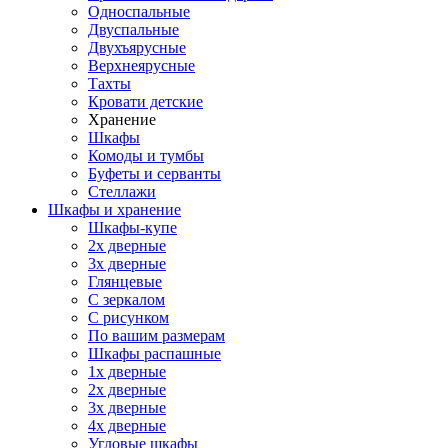
Односпальные
Двуспальные
Двухъярусные
Верхнеярусные
Тахты
Кровати детские
Хранение
Шкафы
Комоды и тумбы
Буфеты и серванты
Стеллажи
Шкафы
и хранение
Шкафы-купе
2х дверные
3х дверные
Глянцевые
С зеркалом
С рисунком
По вашим размерам
Шкафы распашные
1х дверные
2х дверные
3х дверные
4х дверные
Угловые шкафы