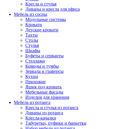
Кресла и стулья
Диваны и кресла для офиса
Мебель из сосны
Модульные системы
Кровати
Детские кровати
Тахты
Столы
Стулья
Шкафы
Буфеты и серванты
Стеллажи
Комоды и тумбы
Зеркала и граверсы
Кухни
Прихожие
Ящик под кровать
Мебельные фасады
Изделия для хранения
Мебель из ротанга
Кресла и стулья из ротанга
Диваны из ротанга
Кресла-качалки
Табуретки, пуфики и банкетки
Набор мебели из ротанга