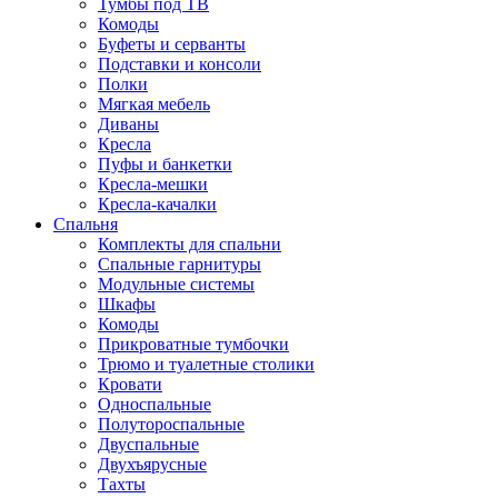
Тумбы под ТВ
Комоды
Буфеты и серванты
Подставки и консоли
Полки
Мягкая мебель
Диваны
Кресла
Пуфы и банкетки
Кресла-мешки
Кресла-качалки
Спальня
Комплекты для спальни
Спальные гарнитуры
Модульные системы
Шкафы
Комоды
Прикроватные тумбочки
Трюмо и туалетные столики
Кровати
Односпальные
Полутороспальные
Двуспальные
Двухъярусные
Тахты