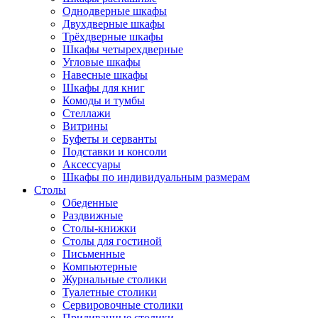
Однодверные шкафы
Двухдверные шкафы
Трёхдверные шкафы
Шкафы четырехдверные
Угловые шкафы
Навесные шкафы
Шкафы для книг
Комоды и тумбы
Стеллажи
Витрины
Буфеты и серванты
Подставки и консоли
Аксессуары
Шкафы по индивидуальным размерам
Столы
Обеденные
Раздвижные
Столы-книжки
Столы для гостиной
Письменные
Компьютерные
Журнальные столики
Туалетные столики
Сервировочные столики
Придиванные столики