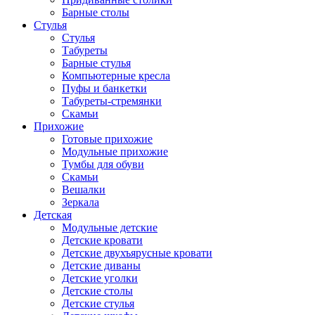
Барные столы
Стулья
Стулья
Табуреты
Барные стулья
Компьютерные кресла
Пуфы и банкетки
Табуреты-стремянки
Скамьи
Прихожие
Готовые прихожие
Модульные прихожие
Тумбы для обуви
Скамьи
Вешалки
Зеркала
Детская
Модульные детские
Детские кровати
Детские двухъярусные кровати
Детские диваны
Детские уголки
Детские столы
Детские стулья