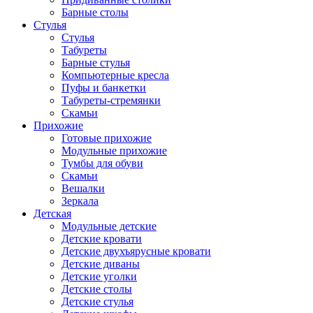
Барные столы
Стулья
Стулья
Табуреты
Барные стулья
Компьютерные кресла
Пуфы и банкетки
Табуреты-стремянки
Скамьи
Прихожие
Готовые прихожие
Модульные прихожие
Тумбы для обуви
Скамьи
Вешалки
Зеркала
Детская
Модульные детские
Детские кровати
Детские двухъярусные кровати
Детские диваны
Детские уголки
Детские столы
Детские стулья