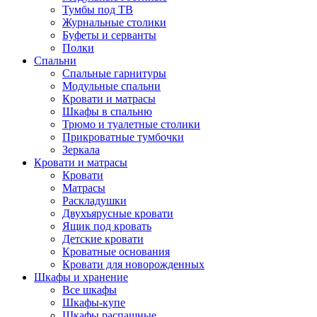
Тумбы под ТВ
Журнальные столики
Буфеты и серванты
Полки
Спальни
Спальные гарнитуры
Модульные спальни
Кровати и матрасы
Шкафы в спальню
Трюмо и туалетные столики
Прикроватные тумбочки
Зеркала
Кровати и матрасы
Кровати
Матрасы
Раскладушки
Двухъярусные кровати
Ящик под кровать
Детские кровати
Кроватные основания
Кровати для новорожденных
Шкафы и хранение
Все шкафы
Шкафы-купе
Шкафы распашные