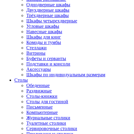
Однодверные шкафы
Двухдверные шкафы
Трёхдверные шкафы
Шкафы четырехдверные
Угловые шкафы
Навесные шкафы
Шкафы для книг
Комоды и тумбы
Стеллажи
Витрины
Буфеты и серванты
Подставки и консоли
Аксессуары
Шкафы по индивидуальным размерам
Столы
Обеденные
Раздвижные
Столы-книжки
Столы для гостиной
Письменные
Компьютерные
Журнальные столики
Туалетные столики
Сервировочные столики
Придиванные столики