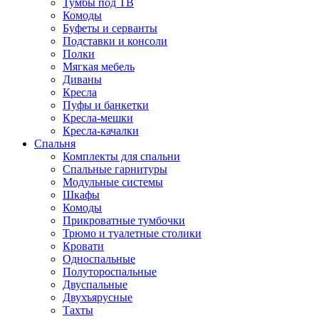
Тумбы под ТВ
Комоды
Буфеты и серванты
Подставки и консоли
Полки
Мягкая мебель
Диваны
Кресла
Пуфы и банкетки
Кресла-мешки
Кресла-качалки
Спальня
Комплекты для спальни
Спальные гарнитуры
Модульные системы
Шкафы
Комоды
Прикроватные тумбочки
Трюмо и туалетные столики
Кровати
Односпальные
Полутороспальные
Двуспальные
Двухъярусные
Тахты