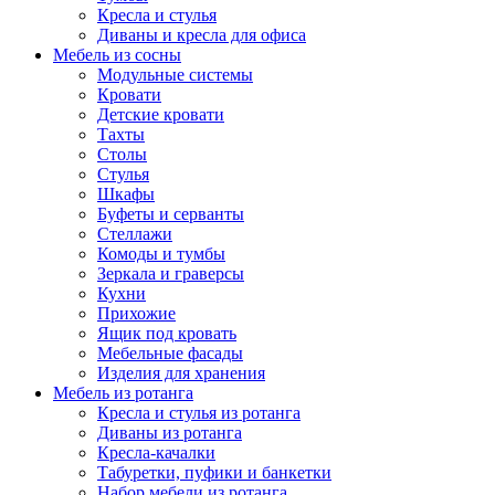
Кресла и стулья
Диваны и кресла для офиса
Мебель из сосны
Модульные системы
Кровати
Детские кровати
Тахты
Столы
Стулья
Шкафы
Буфеты и серванты
Стеллажи
Комоды и тумбы
Зеркала и граверсы
Кухни
Прихожие
Ящик под кровать
Мебельные фасады
Изделия для хранения
Мебель из ротанга
Кресла и стулья из ротанга
Диваны из ротанга
Кресла-качалки
Табуретки, пуфики и банкетки
Набор мебели из ротанга