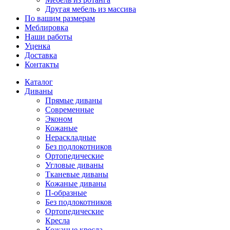
Другая мебель из массива
По вашим размерам
Меблировка
Наши работы
Уценка
Доставка
Контакты
Каталог
Диваны
Прямые диваны
Современные
Эконом
Кожаные
Нераскладные
Без подлокотников
Ортопедические
Угловые диваны
Тканевые диваны
Кожаные диваны
П-образные
Без подлокотников
Ортопедические
Кресла
Кожаные кресла