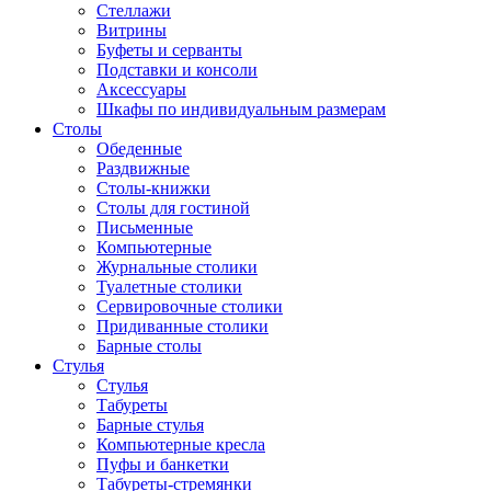
Стеллажи
Витрины
Буфеты и серванты
Подставки и консоли
Аксессуары
Шкафы по индивидуальным размерам
Столы
Обеденные
Раздвижные
Столы-книжки
Столы для гостиной
Письменные
Компьютерные
Журнальные столики
Туалетные столики
Сервировочные столики
Придиванные столики
Барные столы
Стулья
Стулья
Табуреты
Барные стулья
Компьютерные кресла
Пуфы и банкетки
Табуреты-стремянки