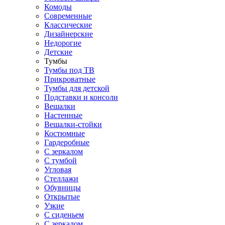
Комоды
Современные
Классические
Дизайнерские
Недорогие
Детские
Тумбы
Тумбы под ТВ
Прикроватные
Тумбы для детской
Подставки и консоли
Вешалки
Настенные
Вешалки-стойки
Костюмные
Гардеробные
С зеркалом
С тумбой
Угловая
Стеллажи
Обувницы
Открытые
Узкие
С сиденьем
С зеркалом