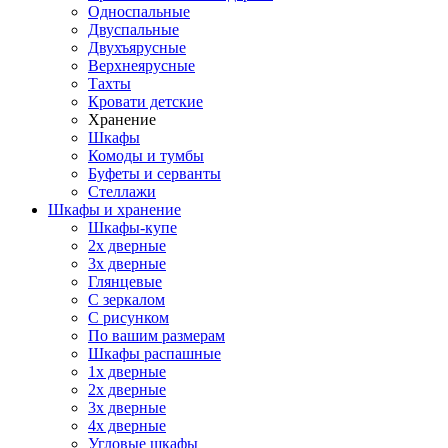
Односпальные
Двуспальные
Двухъярусные
Верхнеярусные
Тахты
Кровати детские
Хранение
Шкафы
Комоды и тумбы
Буфеты и серванты
Стеллажи
Шкафы
и хранение
Шкафы-купе
2х дверные
3х дверные
Глянцевые
С зеркалом
С рисунком
По вашим размерам
Шкафы распашные
1х дверные
2х дверные
3х дверные
4х дверные
Угловые шкафы