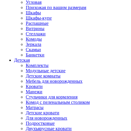
Угловая
Прихожая по вашим размерам
Шкафы
Шкафы-купе
Распашные
Витрины
Стеллажи
Комоды
Зеркала
Скамьи
Банкетки
Детская
Комплекты
Модульные детские
Детские комнаты
Мебель для новорожденных
Кровати
Манежи
Стульчики для кормления
Комод с пеленальным столиком
Матрасы
Детские кровати
Для новорожденных
Подростковые
Двухъярусные кровати