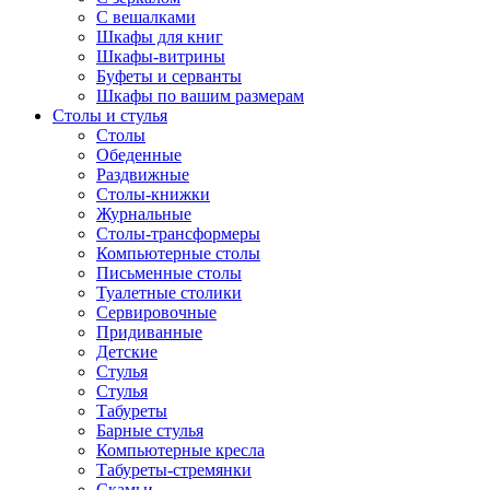
С вешалками
Шкафы для книг
Шкафы-витрины
Буфеты и серванты
Шкафы по вашим размерам
Столы и стулья
Столы
Обеденные
Раздвижные
Столы-книжки
Журнальные
Столы-трансформеры
Компьютерные столы
Письменные столы
Туалетные столики
Сервировочные
Придиванные
Детские
Стулья
Стулья
Табуреты
Барные стулья
Компьютерные кресла
Табуреты-стремянки
Скамьи