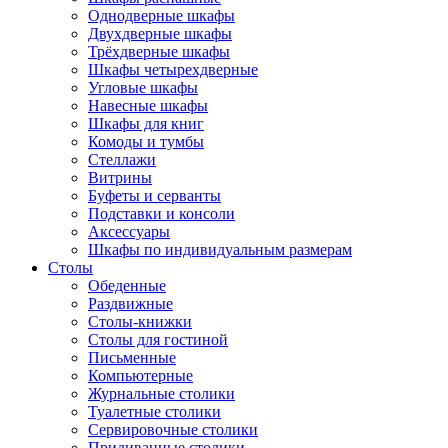
Однодверные шкафы
Двухдверные шкафы
Трёхдверные шкафы
Шкафы четырехдверные
Угловые шкафы
Навесные шкафы
Шкафы для книг
Комоды и тумбы
Стеллажи
Витрины
Буфеты и серванты
Подставки и консоли
Аксессуары
Шкафы по индивидуальным размерам
Столы
Обеденные
Раздвижные
Столы-книжки
Столы для гостиной
Письменные
Компьютерные
Журнальные столики
Туалетные столики
Сервировочные столики
Придиванные столики