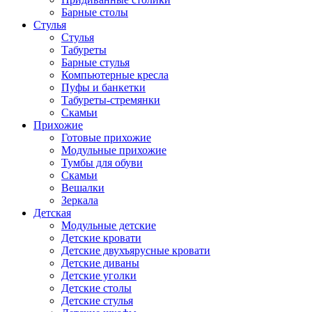
Барные столы
Стулья
Стулья
Табуреты
Барные стулья
Компьютерные кресла
Пуфы и банкетки
Табуреты-стремянки
Скамьи
Прихожие
Готовые прихожие
Модульные прихожие
Тумбы для обуви
Скамьи
Вешалки
Зеркала
Детская
Модульные детские
Детские кровати
Детские двухъярусные кровати
Детские диваны
Детские уголки
Детские столы
Детские стулья