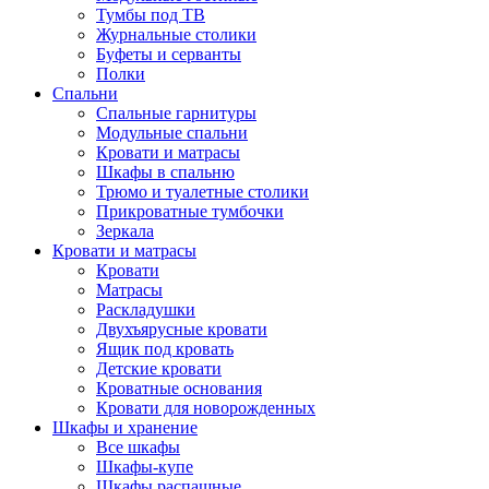
Тумбы под ТВ
Журнальные столики
Буфеты и серванты
Полки
Спальни
Спальные гарнитуры
Модульные спальни
Кровати и матрасы
Шкафы в спальню
Трюмо и туалетные столики
Прикроватные тумбочки
Зеркала
Кровати и матрасы
Кровати
Матрасы
Раскладушки
Двухъярусные кровати
Ящик под кровать
Детские кровати
Кроватные основания
Кровати для новорожденных
Шкафы и хранение
Все шкафы
Шкафы-купе
Шкафы распашные