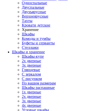
Односпальные
Двуспальные
Двухъярусные
Верхнеярусные
Тахты
Кровати детские
Хранение
Шкафы
Комоды и тумбы
Буфеты и серванты
Стеллажи
Шкафы
и хранение
Шкафы-купе
2х дверные
3х дверные
Глянцевые
С зеркалом
С рисунком
По вашим размерам
Шкафы распашные
1х дверные
2х дверные
3х дверные
4х дверные
Угловые шкафы