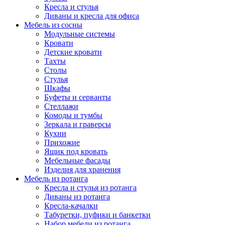
Кресла и стулья
Диваны и кресла для офиса
Мебель из сосны
Модульные системы
Кровати
Детские кровати
Тахты
Столы
Стулья
Шкафы
Буфеты и серванты
Стеллажи
Комоды и тумбы
Зеркала и граверсы
Кухни
Прихожие
Ящик под кровать
Мебельные фасады
Изделия для хранения
Мебель из ротанга
Кресла и стулья из ротанга
Диваны из ротанга
Кресла-качалки
Табуретки, пуфики и банкетки
Набор мебели из ротанга