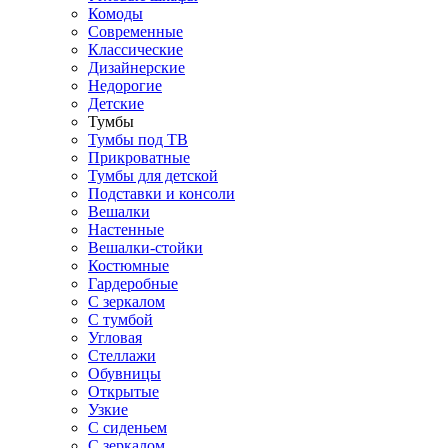
Комоды
Современные
Классические
Дизайнерские
Недорогие
Детские
Тумбы
Тумбы под ТВ
Прикроватные
Тумбы для детской
Подставки и консоли
Вешалки
Настенные
Вешалки-стойки
Костюмные
Гардеробные
С зеркалом
С тумбой
Угловая
Стеллажи
Обувницы
Открытые
Узкие
С сиденьем
С зеркалом