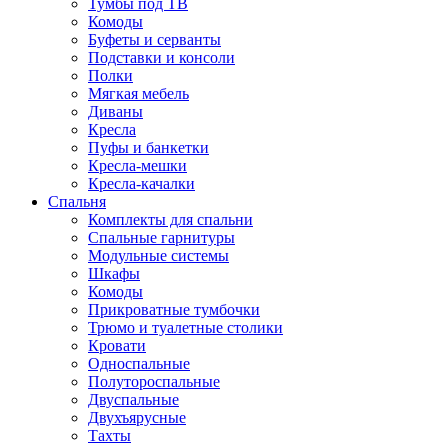
Тумбы под ТВ
Комоды
Буфеты и серванты
Подставки и консоли
Полки
Мягкая мебель
Диваны
Кресла
Пуфы и банкетки
Кресла-мешки
Кресла-качалки
Спальня
Комплекты для спальни
Спальные гарнитуры
Модульные системы
Шкафы
Комоды
Прикроватные тумбочки
Трюмо и туалетные столики
Кровати
Односпальные
Полутороспальные
Двуспальные
Двухъярусные
Тахты