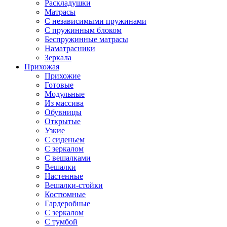
Раскладушки
Матрасы
С независимыми пружинами
С пружинным блоком
Беспружинные матрасы
Наматрасники
Зеркала
Прихожая
Прихожие
Готовые
Модульные
Из массива
Обувницы
Открытые
Узкие
С сиденьем
С зеркалом
С вешалками
Вешалки
Настенные
Вешалки-стойки
Костюмные
Гардеробные
С зеркалом
С тумбой