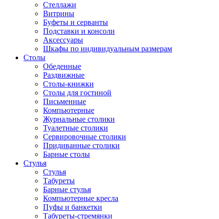
Стеллажи
Витрины
Буфеты и серванты
Подставки и консоли
Аксессуары
Шкафы по индивидуальным размерам
Столы
Обеденные
Раздвижные
Столы-книжки
Столы для гостиной
Письменные
Компьютерные
Журнальные столики
Туалетные столики
Сервировочные столики
Придиванные столики
Барные столы
Стулья
Стулья
Табуреты
Барные стулья
Компьютерные кресла
Пуфы и банкетки
Табуреты-стремянки