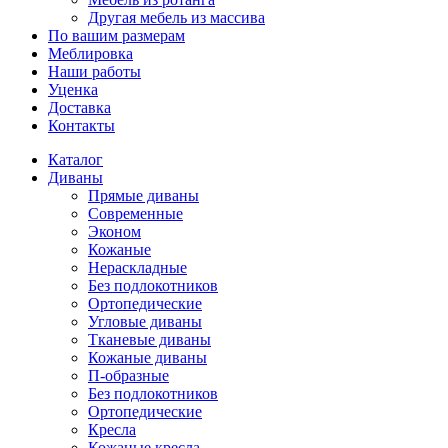
Другая мебель из массива
По вашим размерам
Меблировка
Наши работы
Уценка
Доставка
Контакты
Каталог
Диваны
Прямые диваны
Современные
Эконом
Кожаные
Нераскладные
Без подлокотников
Ортопедические
Угловые диваны
Тканевые диваны
Кожаные диваны
П-образные
Без подлокотников
Ортопедические
Кресла
Кожаные кресла