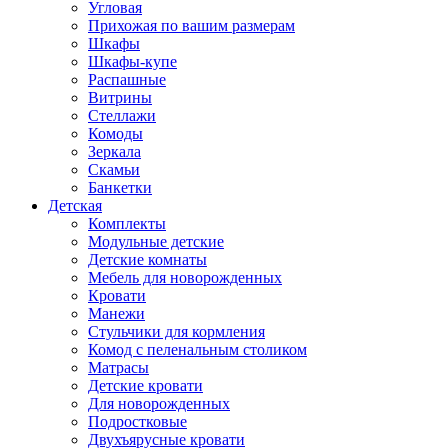
Угловая
Прихожая по вашим размерам
Шкафы
Шкафы-купе
Распашные
Витрины
Стеллажи
Комоды
Зеркала
Скамьи
Банкетки
Детская
Комплекты
Модульные детские
Детские комнаты
Мебель для новорожденных
Кровати
Манежи
Стульчики для кормления
Комод с пеленальным столиком
Матрасы
Детские кровати
Для новорожденных
Подростковые
Двухъярусные кровати