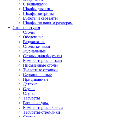
С вешалками
Шкафы для книг
Шкафы-витрины
Буфеты и серванты
Шкафы по вашим размерам
Столы и стулья
Столы
Обеденные
Раздвижные
Столы-книжки
Журнальные
Столы-трансформеры
Компьютерные столы
Письменные столы
Туалетные столики
Сервировочные
Придиванные
Детские
Стулья
Стулья
Табуреты
Барные стулья
Компьютерные кресла
Табуреты-стремянки
Скамьи