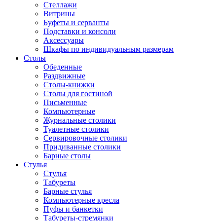
Стеллажи
Витрины
Буфеты и серванты
Подставки и консоли
Аксессуары
Шкафы по индивидуальным размерам
Столы
Обеденные
Раздвижные
Столы-книжки
Столы для гостиной
Письменные
Компьютерные
Журнальные столики
Туалетные столики
Сервировочные столики
Придиванные столики
Барные столы
Стулья
Стулья
Табуреты
Барные стулья
Компьютерные кресла
Пуфы и банкетки
Табуреты-стремянки