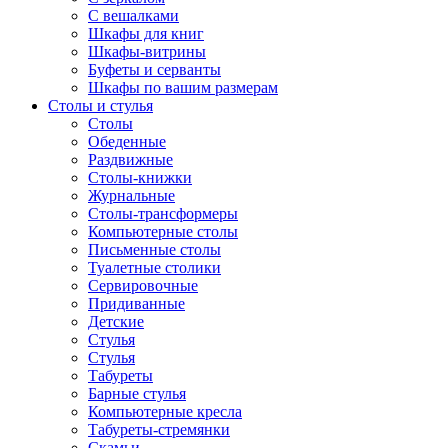
С вешалками
Шкафы для книг
Шкафы-витрины
Буфеты и серванты
Шкафы по вашим размерам
Столы и стулья
Столы
Обеденные
Раздвижные
Столы-книжки
Журнальные
Столы-трансформеры
Компьютерные столы
Письменные столы
Туалетные столики
Сервировочные
Придиванные
Детские
Стулья
Стулья
Табуреты
Барные стулья
Компьютерные кресла
Табуреты-стремянки
Скамьи