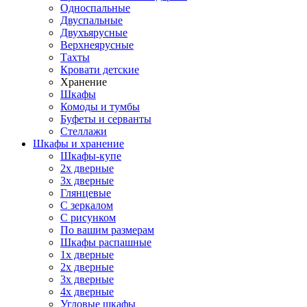
Односпальные
Двуспальные
Двухъярусные
Верхнеярусные
Тахты
Кровати детские
Хранение
Шкафы
Комоды и тумбы
Буфеты и серванты
Стеллажи
Шкафы
и хранение
Шкафы-купе
2х дверные
3х дверные
Глянцевые
С зеркалом
С рисунком
По вашим размерам
Шкафы распашные
1х дверные
2х дверные
3х дверные
4х дверные
Угловые шкафы