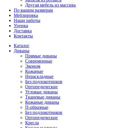
Другая мебель из массива
По вашим размерам
Меблировка
Наши работы
Уценка
Доставка
Контакты
Каталог
Диваны
Прямые диваны
Современные
Эконом
Кожаные
Нераскладные
Без подлокотников
Ортопедические
Угловые диваны
Тканевые диваны
Кожаные диваны
П-образные
Без подлокотников
Ортопедические
Кресла
Кожаные кресла