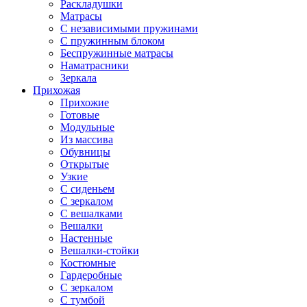
Раскладушки
Матрасы
С независимыми пружинами
С пружинным блоком
Беспружинные матрасы
Наматрасники
Зеркала
Прихожая
Прихожие
Готовые
Модульные
Из массива
Обувницы
Открытые
Узкие
С сиденьем
С зеркалом
С вешалками
Вешалки
Настенные
Вешалки-стойки
Костюмные
Гардеробные
С зеркалом
С тумбой