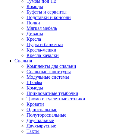
Тумбы под ТВ
Комоды
Буфеты и серванты
Подставки и консоли
Полки
Мягкая мебель
Диваны
Кресла
Пуфы и банкетки
Кресла-мешки
Кресла-качалки
Спальня
Комплекты для спальни
Спальные гарнитуры
Модульные системы
Шкафы
Комоды
Прикроватные тумбочки
Трюмо и туалетные столики
Кровати
Односпальные
Полутороспальные
Двуспальные
Двухъярусные
Тахты