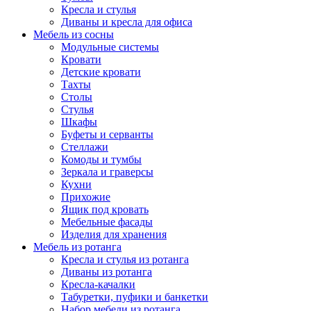
Кресла и стулья
Диваны и кресла для офиса
Мебель из сосны
Модульные системы
Кровати
Детские кровати
Тахты
Столы
Стулья
Шкафы
Буфеты и серванты
Стеллажи
Комоды и тумбы
Зеркала и граверсы
Кухни
Прихожие
Ящик под кровать
Мебельные фасады
Изделия для хранения
Мебель из ротанга
Кресла и стулья из ротанга
Диваны из ротанга
Кресла-качалки
Табуретки, пуфики и банкетки
Набор мебели из ротанга