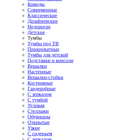
Комоды
Современные
Классические
Дизайнерские
Недорогие
Детские
Тумбы
Тумбы под ТВ
Прикроватные
Тумбы для детской
Подставки и консоли
Вешалки
Настенные
Вешалки-стойки
Костюмные
Гардеробные
С зеркалом
С тумбой
Угловая
Стеллажи
Обувницы
Открытые
Узкие
С сиденьем
С зеркалом