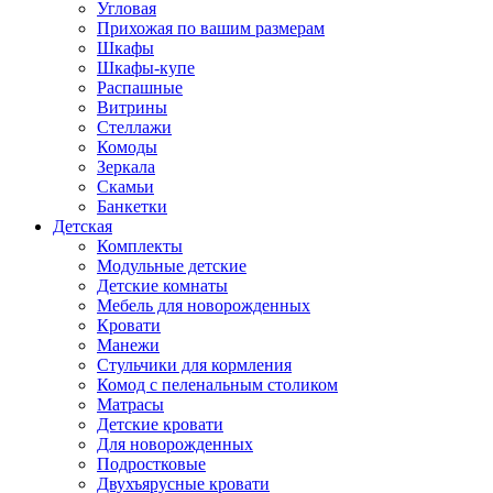
Угловая
Прихожая по вашим размерам
Шкафы
Шкафы-купе
Распашные
Витрины
Стеллажи
Комоды
Зеркала
Скамьи
Банкетки
Детская
Комплекты
Модульные детские
Детские комнаты
Мебель для новорожденных
Кровати
Манежи
Стульчики для кормления
Комод с пеленальным столиком
Матрасы
Детские кровати
Для новорожденных
Подростковые
Двухъярусные кровати