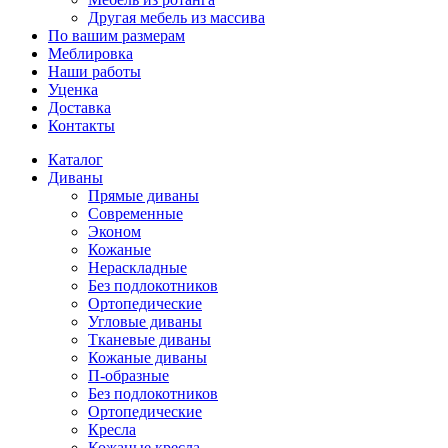
Другая мебель из массива
По вашим размерам
Меблировка
Наши работы
Уценка
Доставка
Контакты
Каталог
Диваны
Прямые диваны
Современные
Эконом
Кожаные
Нераскладные
Без подлокотников
Ортопедические
Угловые диваны
Тканевые диваны
Кожаные диваны
П-образные
Без подлокотников
Ортопедические
Кресла
Кожаные кресла