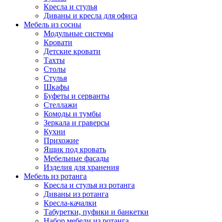
Кресла и стулья
Диваны и кресла для офиса
Мебель из сосны
Модульные системы
Кровати
Детские кровати
Тахты
Столы
Стулья
Шкафы
Буфеты и серванты
Стеллажи
Комоды и тумбы
Зеркала и граверсы
Кухни
Прихожие
Ящик под кровать
Мебельные фасады
Изделия для хранения
Мебель из ротанга
Кресла и стулья из ротанга
Диваны из ротанга
Кресла-качалки
Табуретки, пуфики и банкетки
Набор мебели из ротанга