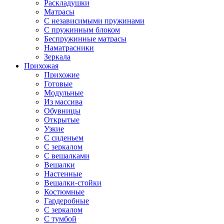
Раскладушки
Матрасы
С независимыми пружинами
С пружинным блоком
Беспружинные матрасы
Наматрасники
Зеркала
Прихожая
Прихожие
Готовые
Модульные
Из массива
Обувницы
Открытые
Узкие
С сиденьем
С зеркалом
С вешалками
Вешалки
Настенные
Вешалки-стойки
Костюмные
Гардеробные
С зеркалом
С тумбой