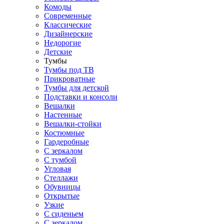
Комоды
Современные
Классические
Дизайнерские
Недорогие
Детские
Тумбы
Тумбы под ТВ
Прикроватные
Тумбы для детской
Подставки и консоли
Вешалки
Настенные
Вешалки-стойки
Костюмные
Гардеробные
С зеркалом
С тумбой
Угловая
Стеллажи
Обувницы
Открытые
Узкие
С сиденьем
С зеркалом