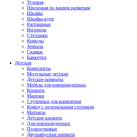
Угловая
Прихожая по вашим размерам
Шкафы
Шкафы-купе
Распашные
Витрины
Стеллажи
Комоды
Зеркала
Скамьи
Банкетки
Детская
Комплекты
Модульные детские
Детские комнаты
Мебель для новорожденных
Кровати
Манежи
Стульчики для кормления
Комод с пеленальным столиком
Матрасы
Детские кровати
Для новорожденных
Подростковые
Двухъярусные кровати