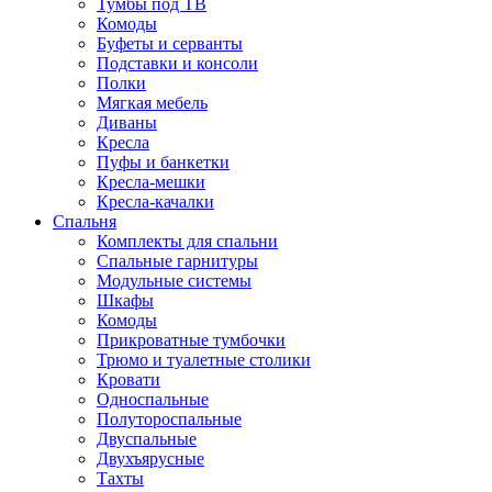
Тумбы под ТВ
Комоды
Буфеты и серванты
Подставки и консоли
Полки
Мягкая мебель
Диваны
Кресла
Пуфы и банкетки
Кресла-мешки
Кресла-качалки
Спальня
Комплекты для спальни
Спальные гарнитуры
Модульные системы
Шкафы
Комоды
Прикроватные тумбочки
Трюмо и туалетные столики
Кровати
Односпальные
Полутороспальные
Двуспальные
Двухъярусные
Тахты