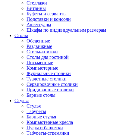
Стеллажи
Витрины
Буфеты и серванты
Подставки и консоли
Аксессуары
Шкафы по индивидуальным размерам
Столы
Обеденные
Раздвижные
Столы-книжки
Столы для гостиной
Письменные
Компьютерные
Журнальные столики
Туалетные столики
Сервировочные столики
Придиванные столики
Барные столы
Стулья
Стулья
Табуреты
Барные стулья
Компьютерные кресла
Пуфы и банкетки
Табуреты-стремянки