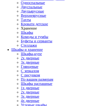
Односпальные
Двуспальные
Двухъярусные
Верхнеярусные
Тахты
Кровати детские
Хранение
Шкафы
Комоды и тумбы
Буфеты и серванты
Стеллажи
Шкафы
и хранение
Шкафы-купе
2х дверные
3х дверные
Глянцевые
С зеркалом
С рисунком
По вашим размерам
Шкафы распашные
1х дверные
2х дверные
3х дверные
4х дверные
Угловые шкафы