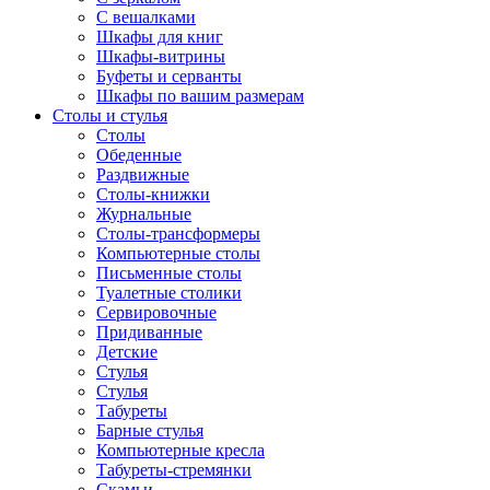
С вешалками
Шкафы для книг
Шкафы-витрины
Буфеты и серванты
Шкафы по вашим размерам
Столы и стулья
Столы
Обеденные
Раздвижные
Столы-книжки
Журнальные
Столы-трансформеры
Компьютерные столы
Письменные столы
Туалетные столики
Сервировочные
Придиванные
Детские
Стулья
Стулья
Табуреты
Барные стулья
Компьютерные кресла
Табуреты-стремянки
Скамьи