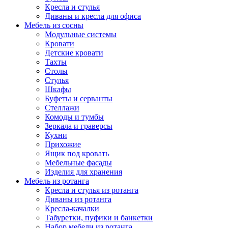
Кресла и стулья
Диваны и кресла для офиса
Мебель из сосны
Модульные системы
Кровати
Детские кровати
Тахты
Столы
Стулья
Шкафы
Буфеты и серванты
Стеллажи
Комоды и тумбы
Зеркала и граверсы
Кухни
Прихожие
Ящик под кровать
Мебельные фасады
Изделия для хранения
Мебель из ротанга
Кресла и стулья из ротанга
Диваны из ротанга
Кресла-качалки
Табуретки, пуфики и банкетки
Набор мебели из ротанга