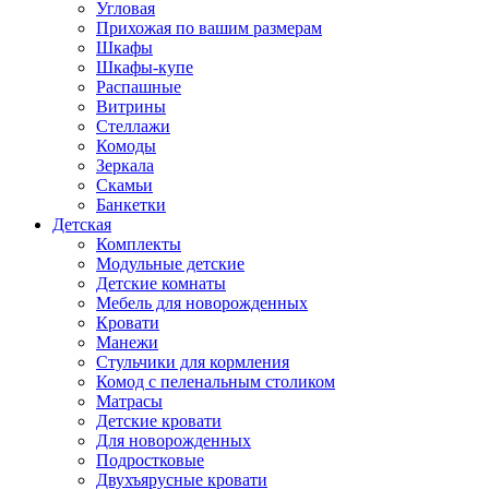
Угловая
Прихожая по вашим размерам
Шкафы
Шкафы-купе
Распашные
Витрины
Стеллажи
Комоды
Зеркала
Скамьи
Банкетки
Детская
Комплекты
Модульные детские
Детские комнаты
Мебель для новорожденных
Кровати
Манежи
Стульчики для кормления
Комод с пеленальным столиком
Матрасы
Детские кровати
Для новорожденных
Подростковые
Двухъярусные кровати