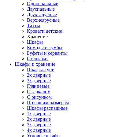
Односпальные
Двуспальные
Двухъярусные
Верхнеярусные
Тахты
Кровати детские
Хранение
Шкафы
Комоды и тумбы
Буфеты и серванты
Стеллажи
Шкафы
и хранение
Шкафы-купе
2х дверные
3х дверные
Глянцевые
С зеркалом
С рисунком
По вашим размерам
Шкафы распашные
1х дверные
2х дверные
3х дверные
4х дверные
Угловые шкафы