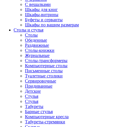
С вешалками
Шкафы для книг
Шкафы-витрины
Буфеты и серванты
Шкафы по вашим размерам
Столы и стулья
Столы
Обеденные
Раздвижные
Столы-книжки
Журнальные
Столы-трансформеры
Компьютерные столы
Письменные столы
Туалетные столики
Сервировочные
Придиванные
Детские
Стулья
Стулья
Табуреты
Барные стулья
Компьютерные кресла
Табуреты-стремянки
Скамьи