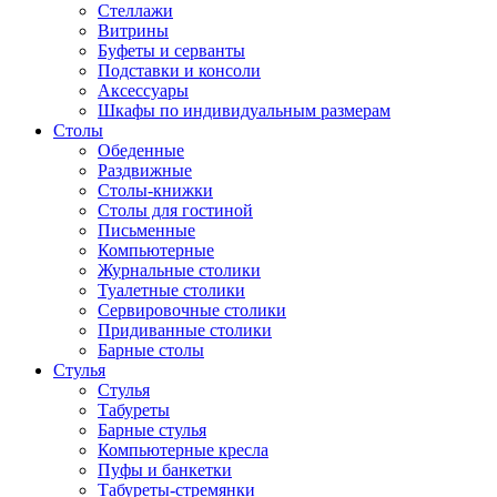
Стеллажи
Витрины
Буфеты и серванты
Подставки и консоли
Аксессуары
Шкафы по индивидуальным размерам
Столы
Обеденные
Раздвижные
Столы-книжки
Столы для гостиной
Письменные
Компьютерные
Журнальные столики
Туалетные столики
Сервировочные столики
Придиванные столики
Барные столы
Стулья
Стулья
Табуреты
Барные стулья
Компьютерные кресла
Пуфы и банкетки
Табуреты-стремянки