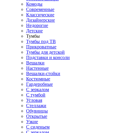
Комоды
Современные
Классические
Дизайнерские
Недорогие
Детские
Тумбы
Тумбы под ТВ
Прикроватные
Тумбы для детской
Подставки и консоли
Вешалки
Настенные
Вешалки-стойки
Костюмные
Гардеробные
С зеркалом
С тумбой
Угловая
Стеллажи
Обувницы
Открытые
Узкие
С сиденьем
С зеркалом