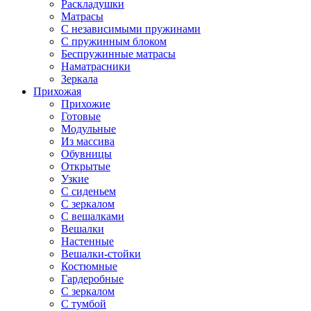
Раскладушки
Матрасы
С независимыми пружинами
С пружинным блоком
Беспружинные матрасы
Наматрасники
Зеркала
Прихожая
Прихожие
Готовые
Модульные
Из массива
Обувницы
Открытые
Узкие
С сиденьем
С зеркалом
С вешалками
Вешалки
Настенные
Вешалки-стойки
Костюмные
Гардеробные
С зеркалом
С тумбой