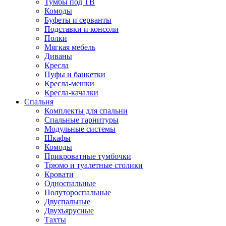
Тумбы под ТВ
Комоды
Буфеты и серванты
Подставки и консоли
Полки
Мягкая мебель
Диваны
Кресла
Пуфы и банкетки
Кресла-мешки
Кресла-качалки
Спальня
Комплекты для спальни
Спальные гарнитуры
Модульные системы
Шкафы
Комоды
Прикроватные тумбочки
Трюмо и туалетные столики
Кровати
Односпальные
Полутороспальные
Двуспальные
Двухъярусные
Тахты