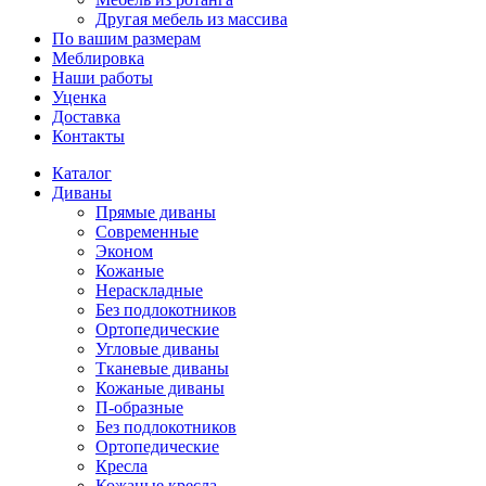
Другая мебель из массива
По вашим размерам
Меблировка
Наши работы
Уценка
Доставка
Контакты
Каталог
Диваны
Прямые диваны
Современные
Эконом
Кожаные
Нераскладные
Без подлокотников
Ортопедические
Угловые диваны
Тканевые диваны
Кожаные диваны
П-образные
Без подлокотников
Ортопедические
Кресла
Кожаные кресла