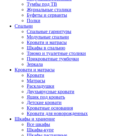
Тумбы под ТВ
Журнальные столики
Буфеты и серванты
Полки
Спальни
Спальные гарнитуры
Модульные спальни
Кровати и матрасы
Шкафы в спальню
Трюмо и туалетные столики
Прикроватные тумбочки
Зеркала
Кровати и матрасы
Кровати
Матрасы
Раскладушки
Двухъярусные кровати
Ящик под кровать
Детские кровати
Кроватные основания
Кровати для новорожденных
Шкафы и хранение
Все шкафы
Шкафы-купе
Шкафы распашные