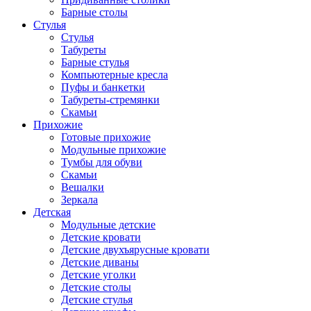
Барные столы
Стулья
Стулья
Табуреты
Барные стулья
Компьютерные кресла
Пуфы и банкетки
Табуреты-стремянки
Скамьи
Прихожие
Готовые прихожие
Модульные прихожие
Тумбы для обуви
Скамьи
Вешалки
Зеркала
Детская
Модульные детские
Детские кровати
Детские двухъярусные кровати
Детские диваны
Детские уголки
Детские столы
Детские стулья