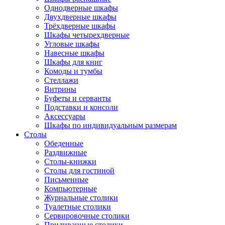
Однодверные шкафы
Двухдверные шкафы
Трёхдверные шкафы
Шкафы четырехдверные
Угловые шкафы
Навесные шкафы
Шкафы для книг
Комоды и тумбы
Стеллажи
Витрины
Буфеты и серванты
Подставки и консоли
Аксессуары
Шкафы по индивидуальным размерам
Столы
Обеденные
Раздвижные
Столы-книжки
Столы для гостиной
Письменные
Компьютерные
Журнальные столики
Туалетные столики
Сервировочные столики
Придиванные столики