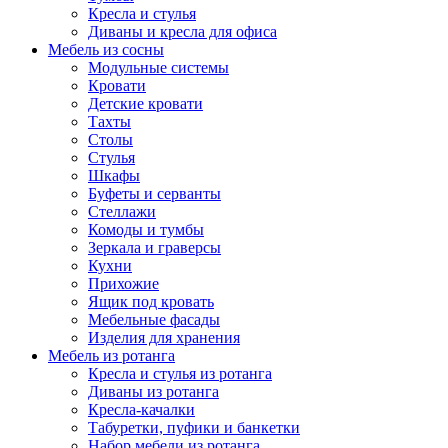
Кресла и стулья
Диваны и кресла для офиса
Мебель из сосны
Модульные системы
Кровати
Детские кровати
Тахты
Столы
Стулья
Шкафы
Буфеты и серванты
Стеллажи
Комоды и тумбы
Зеркала и граверсы
Кухни
Прихожие
Ящик под кровать
Мебельные фасады
Изделия для хранения
Мебель из ротанга
Кресла и стулья из ротанга
Диваны из ротанга
Кресла-качалки
Табуретки, пуфики и банкетки
Набор мебели из ротанга