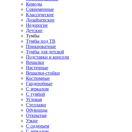
Комоды
Современные
Классические
Дизайнерские
Недорогие
Детские
Тумбы
Тумбы под ТВ
Прикроватные
Тумбы для детской
Подставки и консоли
Вешалки
Настенные
Вешалки-стойки
Костюмные
Гардеробные
С зеркалом
С тумбой
Угловая
Стеллажи
Обувницы
Открытые
Узкие
С сиденьем
С зеркалом