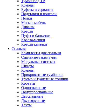
Тумбы под ТВ
Комоды
Буфеты и серванты
Подставки и консоли
Полки
Мягкая мебель
Диваны
Кресла
Пуфы и банкетки
Кресла-мешки
Кресла-качалки
Спальня
Комплекты для спальни
Спальные гарнитуры
Модульные системы
Шкафы
Комоды
Прикроватные тумбочки
Трюмо и туалетные столики
Кровати
Односпальные
Полутороспальные
Двуспальные
Двухъярусные
Тахты