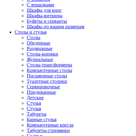
С вешалками
Шкафы для книг
Шкафы-витрины
Буфеты и серванты
Шкафы по вашим размерам
Столы и стулья
Столы
Обеденные
Раздвижные
Столы-книжки
Журнальные
Столы-трансформеры
Компьютерные столы
Письменные столы
Туалетные столики
Сервировочные
Придиванные
Детские
Стулья
Стулья
Табуреты
Барные стулья
Компьютерные кресла
Табуреты-стремянки
Скамьи