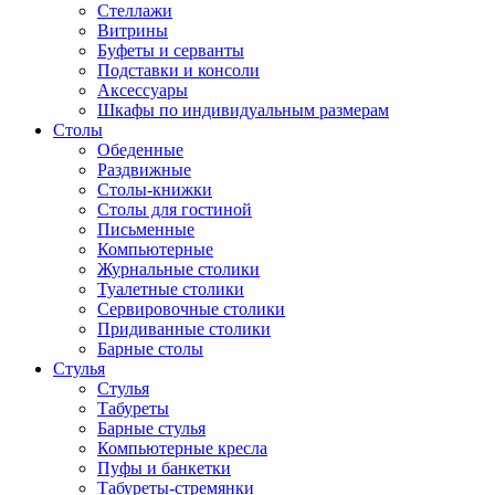
Стеллажи
Витрины
Буфеты и серванты
Подставки и консоли
Аксессуары
Шкафы по индивидуальным размерам
Столы
Обеденные
Раздвижные
Столы-книжки
Столы для гостиной
Письменные
Компьютерные
Журнальные столики
Туалетные столики
Сервировочные столики
Придиванные столики
Барные столы
Стулья
Стулья
Табуреты
Барные стулья
Компьютерные кресла
Пуфы и банкетки
Табуреты-стремянки