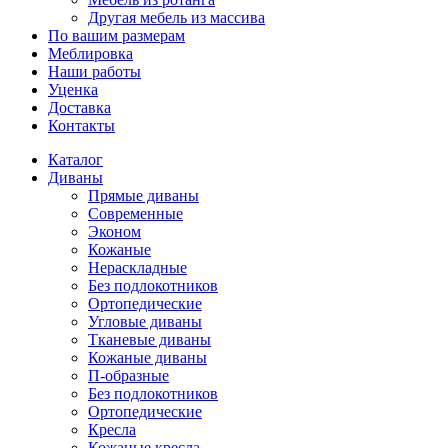
Другая мебель из массива
По вашим размерам
Меблировка
Наши работы
Уценка
Доставка
Контакты
Каталог
Диваны
Прямые диваны
Современные
Эконом
Кожаные
Нераскладные
Без подлокотников
Ортопедические
Угловые диваны
Тканевые диваны
Кожаные диваны
П-образные
Без подлокотников
Ортопедические
Кресла
Кожаные кресла