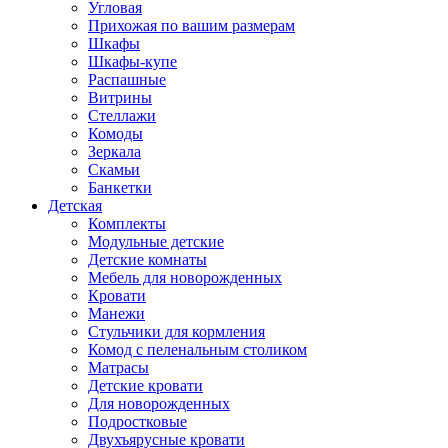
Угловая
Прихожая по вашим размерам
Шкафы
Шкафы-купе
Распашные
Витрины
Стеллажи
Комоды
Зеркала
Скамьи
Банкетки
Детская
Комплекты
Модульные детские
Детские комнаты
Мебель для новорожденных
Кровати
Манежи
Стульчики для кормления
Комод с пеленальным столиком
Матрасы
Детские кровати
Для новорожденных
Подростковые
Двухъярусные кровати