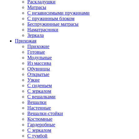
Раскладушки
Матрасы
С независимыми пружинами
С пружинным блоком
Беспружинные матрасы
Наматрасники
Зеркала
Прихожая
Прихожие
Готовые
Модульные
Из массива
Обувницы
Открытые
Узкие
С сиденьем
С зеркалом
С вешалками
Вешалки
Настенные
Вешалки-стойки
Костюмные
Гардеробные
С зеркалом
С тумбой