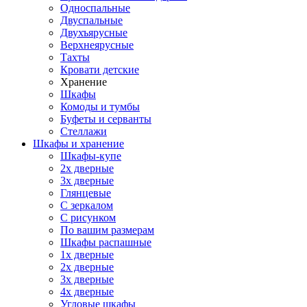
Односпальные
Двуспальные
Двухъярусные
Верхнеярусные
Тахты
Кровати детские
Хранение
Шкафы
Комоды и тумбы
Буфеты и серванты
Стеллажи
Шкафы
и хранение
Шкафы-купе
2х дверные
3х дверные
Глянцевые
С зеркалом
С рисунком
По вашим размерам
Шкафы распашные
1х дверные
2х дверные
3х дверные
4х дверные
Угловые шкафы