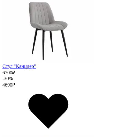
Стул "Канцлер"
6700
₽
-30%
4690
₽