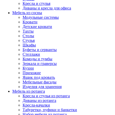
Кресла и стулья
Диваны и кресла для офиса
Мебель из сосны
Модульные системы
Кровати
Детские кровати
Тахты
Столы
Стулья
Шкафы
Буфеты и серванты
Стеллажи
Комоды и тумбы
Зеркала и граверсы
Кухни
Прихожие
Ящик под кровать
Мебельные фасады
Изделия для хранения
Мебель из ротанга
Кресла и стулья из ротанга
Диваны из ротанга
Кресла-качалки
Табуретки, пуфики и банкетки
Набор мебели из ротанга