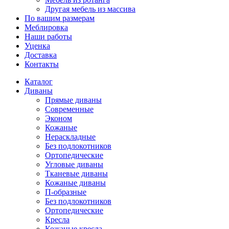
Другая мебель из массива
По вашим размерам
Меблировка
Наши работы
Уценка
Доставка
Контакты
Каталог
Диваны
Прямые диваны
Современные
Эконом
Кожаные
Нераскладные
Без подлокотников
Ортопедические
Угловые диваны
Тканевые диваны
Кожаные диваны
П-образные
Без подлокотников
Ортопедические
Кресла
Кожаные кресла