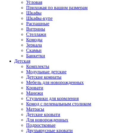
Угловая
Прихожая по вашим размерам
Шкафы
Шкафы-купе
Распашные
Витрины
Стеллажи
Комоды
Зеркала
Скамьи
Банкетки
Детская
Комплекты
Модульные детские
Детские комнаты
Мебель для новорожденных
Кровати
Манежи
Стульчики для кормления
Комод с пеленальным столиком
Матрасы
Детские кровати
Для новорожденных
Подростковые
Двухъярусные кровати