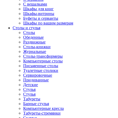
С вешалками
Шкафы для книг
Шкафы-витрины
Буфеты и серванты
Шкафы по вашим размерам
Столы и стулья
Столы
Обеденные
Раздвижные
Столы-книжки
Журнальные
Столы-трансформеры
Компьютерные столы
Письменные столы
Туалетные столики
Сервировочные
Придиванные
Детские
Стулья
Стулья
Табуреты
Барные стулья
Компьютерные кресла
Табуреты-стремянки
Скамьи