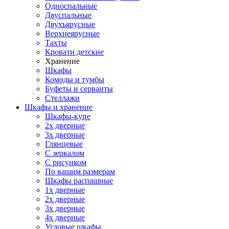
Односпальные
Двуспальные
Двухъярусные
Верхнеярусные
Тахты
Кровати детские
Хранение
Шкафы
Комоды и тумбы
Буфеты и серванты
Стеллажи
Шкафы
и хранение
Шкафы-купе
2х дверные
3х дверные
Глянцевые
С зеркалом
С рисунком
По вашим размерам
Шкафы распашные
1х дверные
2х дверные
3х дверные
4х дверные
Угловые шкафы