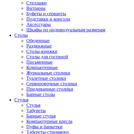
Стеллажи
Витрины
Буфеты и серванты
Подставки и консоли
Аксессуары
Шкафы по индивидуальным размерам
Столы
Обеденные
Раздвижные
Столы-книжки
Столы для гостиной
Письменные
Компьютерные
Журнальные столики
Туалетные столики
Сервировочные столики
Придиванные столики
Барные столы
Стулья
Стулья
Табуреты
Барные стулья
Компьютерные кресла
Пуфы и банкетки
Табуреты-стремянки