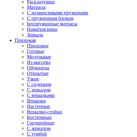
Раскладушки
Матрасы
С независимыми пружинами
С пружинным блоком
Беспружинные матрасы
Наматрасники
Зеркала
Прихожая
Прихожие
Готовые
Модульные
Из массива
Обувницы
Открытые
Узкие
С сиденьем
С зеркалом
С вешалками
Вешалки
Настенные
Вешалки-стойки
Костюмные
Гардеробные
С зеркалом
С тумбой