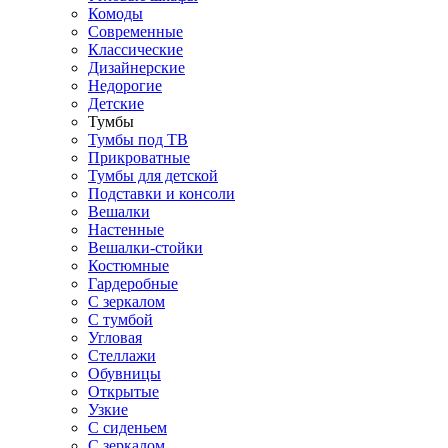
Комоды
Современные
Классические
Дизайнерские
Недорогие
Детские
Тумбы
Тумбы под ТВ
Прикроватные
Тумбы для детской
Подставки и консоли
Вешалки
Настенные
Вешалки-стойки
Костюмные
Гардеробные
С зеркалом
С тумбой
Угловая
Стеллажи
Обувницы
Открытые
Узкие
С сиденьем
С зеркалом