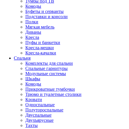
Тумбы под ТВ
Комоды
Буфеты и серванты
Подставки и консоли
Полки
Мягкая мебель
Диваны
Кресла
Пуфы и банкетки
Кресла-мешки
Кресла-качалки
Спальня
Комплекты для спальни
Спальные гарнитуры
Модульные системы
Шкафы
Комоды
Прикроватные тумбочки
Трюмо и туалетные столики
Кровати
Односпальные
Полутороспальные
Двуспальные
Двухъярусные
Тахты