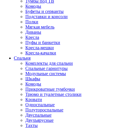
Тумбы под ТВ
Комоды
Буфеты и серванты
Подставки и консоли
Полки
Мягкая мебель
Диваны
Кресла
Пуфы и банкетки
Кресла-мешки
Кресла-качалки
Спальня
Комплекты для спальни
Спальные гарнитуры
Модульные системы
Шкафы
Комоды
Прикроватные тумбочки
Трюмо и туалетные столики
Кровати
Односпальные
Полутороспальные
Двуспальные
Двухъярусные
Тахты