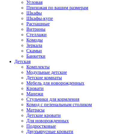
Угловая
Прихожая по вашим размерам
Шкафы
Шкафы-купе
Распашные
Витрины
Стеллажи
Комоды
Зеркала
Скамьи
Банкетки
Детская
Комплекты
Модульные детские
Детские комнаты
Мебель для новорожденных
Кровати
Манежи
Стульчики для кормления
Комод с пеленальным столиком
Матрасы
Детские кровати
Для новорожденных
Подростковые
Двухъярусные кровати