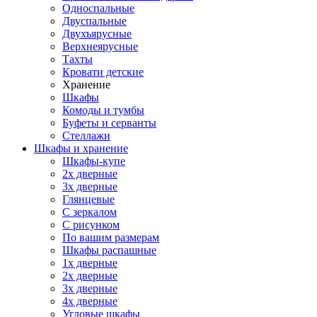
Односпальные
Двуспальные
Двухъярусные
Верхнеярусные
Тахты
Кровати детские
Хранение
Шкафы
Комоды и тумбы
Буфеты и серванты
Стеллажи
Шкафы
и хранение
Шкафы-купе
2х дверные
3х дверные
Глянцевые
С зеркалом
С рисунком
По вашим размерам
Шкафы распашные
1х дверные
2х дверные
3х дверные
4х дверные
Угловые шкафы