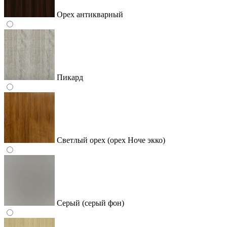
Орех антикварный
Пикард
Светлый орех (орех Ноче экко)
Серый (серый фон)