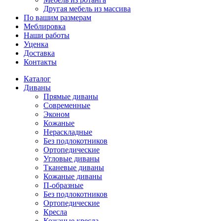
Другая мебель из массива
По вашим размерам
Меблировка
Наши работы
Уценка
Доставка
Контакты
Каталог
Диваны
Прямые диваны
Современные
Эконом
Кожаные
Нераскладные
Без подлокотников
Ортопедические
Угловые диваны
Тканевые диваны
Кожаные диваны
П-образные
Без подлокотников
Ортопедические
Кресла
Кожаные кресла