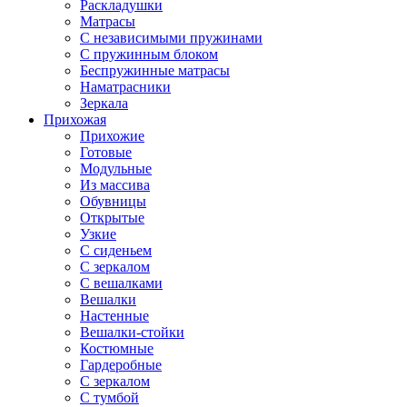
Раскладушки
Матрасы
С независимыми пружинами
С пружинным блоком
Беспружинные матрасы
Наматрасники
Зеркала
Прихожая
Прихожие
Готовые
Модульные
Из массива
Обувницы
Открытые
Узкие
С сиденьем
С зеркалом
С вешалками
Вешалки
Настенные
Вешалки-стойки
Костюмные
Гардеробные
С зеркалом
С тумбой