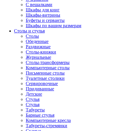
С вешалками
Шкафы для книг
Шкафы-витрины
Буфеты и серванты
Шкафы по вашим размерам
Столы и стулья
Столы
Обеденные
Раздвижные
Столы-книжки
Журнальные
Столы-трансформеры
Компьютерные столы
Письменные столы
Туалетные столики
Сервировочные
Придиванные
Детские
Стулья
Стулья
Табуреты
Барные стулья
Компьютерные кресла
Табуреты-стремянки
Скамьи