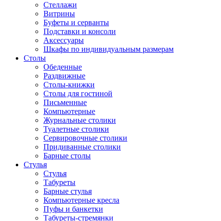
Стеллажи
Витрины
Буфеты и серванты
Подставки и консоли
Аксессуары
Шкафы по индивидуальным размерам
Столы
Обеденные
Раздвижные
Столы-книжки
Столы для гостиной
Письменные
Компьютерные
Журнальные столики
Туалетные столики
Сервировочные столики
Придиванные столики
Барные столы
Стулья
Стулья
Табуреты
Барные стулья
Компьютерные кресла
Пуфы и банкетки
Табуреты-стремянки