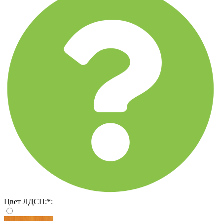
Цвет ЛДСП:
*
: