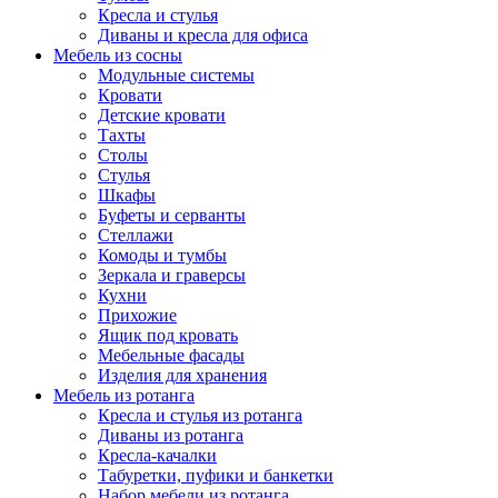
Кресла и стулья
Диваны и кресла для офиса
Мебель из сосны
Модульные системы
Кровати
Детские кровати
Тахты
Столы
Стулья
Шкафы
Буфеты и серванты
Стеллажи
Комоды и тумбы
Зеркала и граверсы
Кухни
Прихожие
Ящик под кровать
Мебельные фасады
Изделия для хранения
Мебель из ротанга
Кресла и стулья из ротанга
Диваны из ротанга
Кресла-качалки
Табуретки, пуфики и банкетки
Набор мебели из ротанга