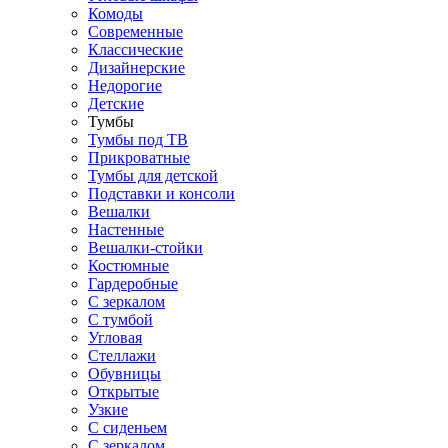
Комоды
Современные
Классические
Дизайнерские
Недорогие
Детские
Тумбы
Тумбы под ТВ
Прикроватные
Тумбы для детской
Подставки и консоли
Вешалки
Настенные
Вешалки-стойки
Костюмные
Гардеробные
С зеркалом
С тумбой
Угловая
Стеллажи
Обувницы
Открытые
Узкие
С сиденьем
С зеркалом