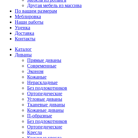
Другая мебель из массива
По вашим размерам
Меблировка
Наши работы
Уценка
Доставка
Контакты
Каталог
Диваны
Прямые диваны
Современные
Эконом
Кожаные
Нераскладные
Без подлокотников
Ортопедические
Угловые диваны
Тканевые диваны
Кожаные диваны
П-образные
Без подлокотников
Ортопедические
Кресла
Кожаные кресла