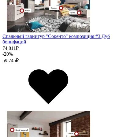
Спальный гарнитур "Соренто" композиция #3 Дуб
бонифаций
74 811
₽
-20%
59 745
₽