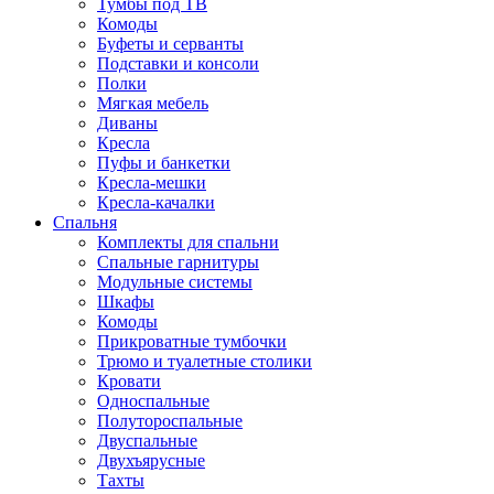
Тумбы под ТВ
Комоды
Буфеты и серванты
Подставки и консоли
Полки
Мягкая мебель
Диваны
Кресла
Пуфы и банкетки
Кресла-мешки
Кресла-качалки
Спальня
Комплекты для спальни
Спальные гарнитуры
Модульные системы
Шкафы
Комоды
Прикроватные тумбочки
Трюмо и туалетные столики
Кровати
Односпальные
Полутороспальные
Двуспальные
Двухъярусные
Тахты