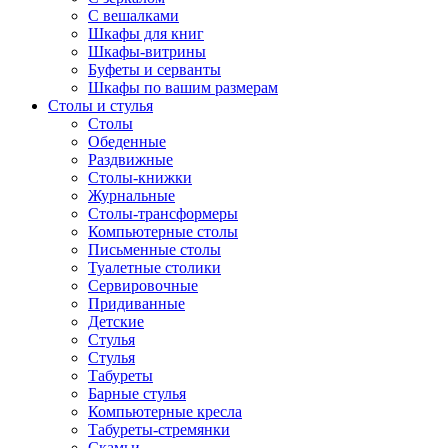
С вешалками
Шкафы для книг
Шкафы-витрины
Буфеты и серванты
Шкафы по вашим размерам
Столы и стулья
Столы
Обеденные
Раздвижные
Столы-книжки
Журнальные
Столы-трансформеры
Компьютерные столы
Письменные столы
Туалетные столики
Сервировочные
Придиванные
Детские
Стулья
Стулья
Табуреты
Барные стулья
Компьютерные кресла
Табуреты-стремянки
Скамьи