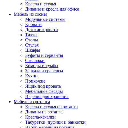
Кресла и стулья
Диваны и кресла для офиса
Мебель из сосны
Модульные системы
Кровати
Детские кровати
Тахты
Столы
Стулья
Шкафы
Буфеты и серванты
Стеллажи
Комоды и тумбы
Зеркала и граверсы
Кухни
Прихожие
Ящик под кровать
Мебельные фасады
Изделия для хранения
Мебель из ротанга
Кресла и стулья из ротанга
Диваны из ротанга
Кресла-качалки
Табуретки, пуфики и банкетки
Набор мебели из ротанга