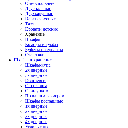
Односпальные
Двуспальные
Двухъярусные
Верхнеярусные
Тахты
Кровати детские
Хранение
Шкафы
Комоды и тумбы
Буфеты и серванты
Стеллажи
Шкафы
и хранение
Шкафы-купе
2х дверные
3х дверные
Глянцевые
С зеркалом
С рисунком
По вашим размерам
Шкафы распашные
1х дверные
2х дверные
3х дверные
4х дверные
Угловые шкафы