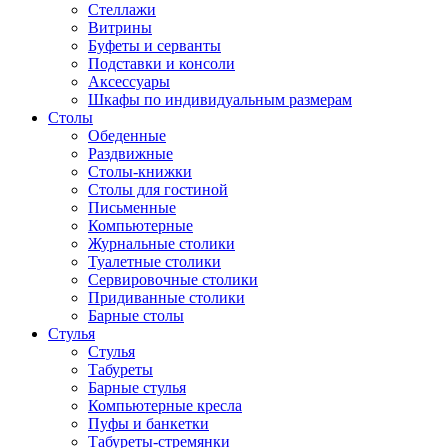
Стеллажи
Витрины
Буфеты и серванты
Подставки и консоли
Аксессуары
Шкафы по индивидуальным размерам
Столы
Обеденные
Раздвижные
Столы-книжки
Столы для гостиной
Письменные
Компьютерные
Журнальные столики
Туалетные столики
Сервировочные столики
Придиванные столики
Барные столы
Стулья
Стулья
Табуреты
Барные стулья
Компьютерные кресла
Пуфы и банкетки
Табуреты-стремянки