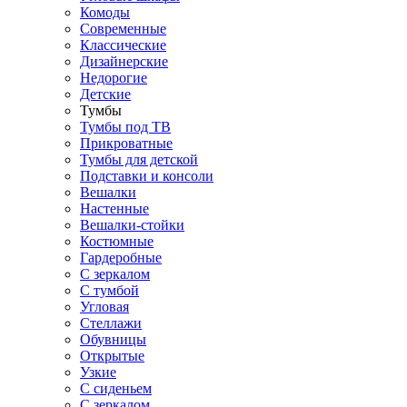
Комоды
Современные
Классические
Дизайнерские
Недорогие
Детские
Тумбы
Тумбы под ТВ
Прикроватные
Тумбы для детской
Подставки и консоли
Вешалки
Настенные
Вешалки-стойки
Костюмные
Гардеробные
С зеркалом
С тумбой
Угловая
Стеллажи
Обувницы
Открытые
Узкие
С сиденьем
С зеркалом