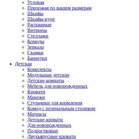
Угловая
Прихожая по вашим размерам
Шкафы
Шкафы-купе
Распашные
Витрины
Стеллажи
Комоды
Зеркала
Скамьи
Банкетки
Детская
Комплекты
Модульные детские
Детские комнаты
Мебель для новорожденных
Кровати
Манежи
Стульчики для кормления
Комод с пеленальным столиком
Матрасы
Детские кровати
Для новорожденных
Подростковые
Двухъярусные кровати