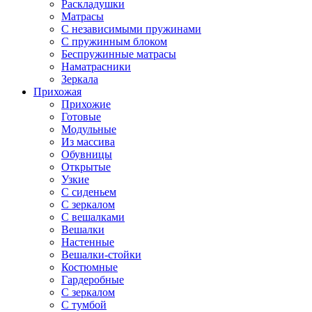
Раскладушки
Матрасы
С независимыми пружинами
С пружинным блоком
Беспружинные матрасы
Наматрасники
Зеркала
Прихожая
Прихожие
Готовые
Модульные
Из массива
Обувницы
Открытые
Узкие
С сиденьем
С зеркалом
С вешалками
Вешалки
Настенные
Вешалки-стойки
Костюмные
Гардеробные
С зеркалом
С тумбой