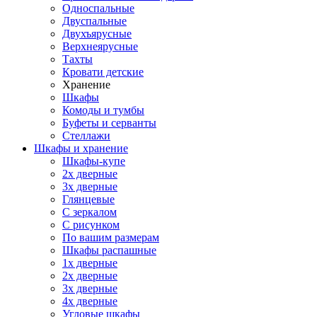
Односпальные
Двуспальные
Двухъярусные
Верхнеярусные
Тахты
Кровати детские
Хранение
Шкафы
Комоды и тумбы
Буфеты и серванты
Стеллажи
Шкафы
и хранение
Шкафы-купе
2х дверные
3х дверные
Глянцевые
С зеркалом
С рисунком
По вашим размерам
Шкафы распашные
1х дверные
2х дверные
3х дверные
4х дверные
Угловые шкафы