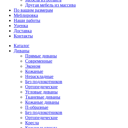
Другая мебель из массива
По вашим размерам
Меблировка
Наши работы
Уценка
Доставка
Контакты
Каталог
Диваны
Прямые диваны
Современные
Эконом
Кожаные
Нераскладные
Без подлокотников
Ортопедические
Угловые диваны
Тканевые диваны
Кожаные диваны
П-образные
Без подлокотников
Ортопедические
Кресла
Кожаные кресла