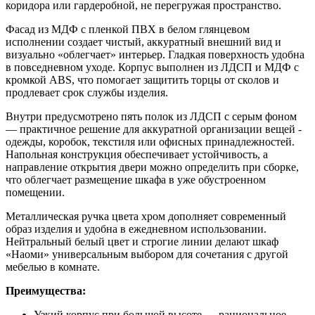
коридора или гардеробной, не перегружая пространство.
Фасад из МДФ с пленкой ПВХ в белом глянцевом
исполнении создает чистый, аккуратный внешний вид и
визуально «облегчает» интерьер. Гладкая поверхность удобна
в повседневном уходе. Корпус выполнен из ЛДСП и МДФ с
кромкой ABS, что помогает защитить торцы от сколов и
продлевает срок службы изделия.
Внутри предусмотрено пять полок из ЛДСП с серым фоном
— практичное решение для аккуратной организации вещей -
одежды, коробок, текстиля или офисных принадлежностей.
Напольная конструкция обеспечивает устойчивость, а
направление открытия двери можно определить при сборке,
что облегчает размещение шкафа в уже обустроенном
помещении.
Металлическая ручка цвета хром дополняет современный
образ изделия и удобна в ежедневном использовании.
Нейтральный белый цвет и строгие линии делают шкаф
«Наоми» универсальным выбором для сочетания с другой
мебелью в комнате.
Преимущества:
Узкий корпус при большой высоте — рациональное