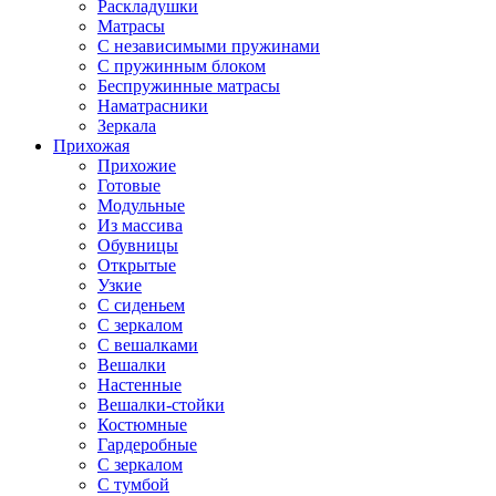
Раскладушки
Матрасы
С независимыми пружинами
С пружинным блоком
Беспружинные матрасы
Наматрасники
Зеркала
Прихожая
Прихожие
Готовые
Модульные
Из массива
Обувницы
Открытые
Узкие
С сиденьем
С зеркалом
С вешалками
Вешалки
Настенные
Вешалки-стойки
Костюмные
Гардеробные
С зеркалом
С тумбой