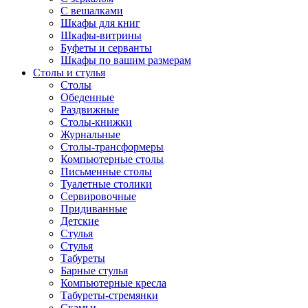
С вешалками
Шкафы для книг
Шкафы-витрины
Буфеты и серванты
Шкафы по вашим размерам
Столы и стулья
Столы
Обеденные
Раздвижные
Столы-книжки
Журнальные
Столы-трансформеры
Компьютерные столы
Письменные столы
Туалетные столики
Сервировочные
Придиванные
Детские
Стулья
Стулья
Табуреты
Барные стулья
Компьютерные кресла
Табуреты-стремянки
Скамьи