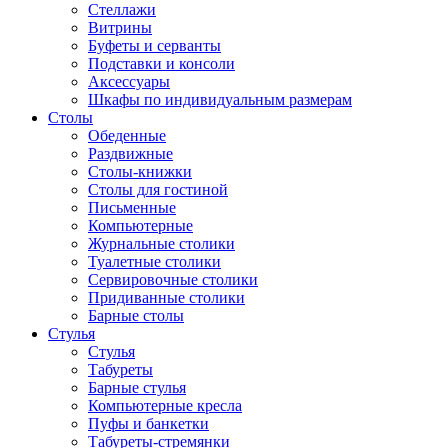
Стеллажи
Витрины
Буфеты и серванты
Подставки и консоли
Аксессуары
Шкафы по индивидуальным размерам
Столы
Обеденные
Раздвижные
Столы-книжки
Столы для гостиной
Письменные
Компьютерные
Журнальные столики
Туалетные столики
Сервировочные столики
Придиванные столики
Барные столы
Стулья
Стулья
Табуреты
Барные стулья
Компьютерные кресла
Пуфы и банкетки
Табуреты-стремянки