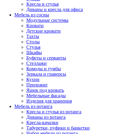
Кресла и стулья
Диваны и кресла для офиса
Мебель из сосны
Модульные системы
Кровати
Детские кровати
Тахты
Столы
Стулья
Шкафы
Буфеты и серванты
Стеллажи
Комоды и тумбы
Зеркала и граверсы
Кухни
Прихожие
Ящик под кровать
Мебельные фасады
Изделия для хранения
Мебель из ротанга
Кресла и стулья из ротанга
Диваны из ротанга
Кресла-качалки
Табуретки, пуфики и банкетки
Набор мебели из ротанга