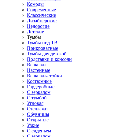
Комоды
Современные
Классические
Дизайнерские
Недорогие
Детские
Тумбы
Тумбы под ТВ
Прикроватные
Тумбы для детской
Подставки и консоли
Вешалки
Настенные
Вешалки-стойки
Костюмные
Гардеробные
С зеркалом
С тумбой
Угловая
Стеллажи
Обувницы
Открытые
Узкие
С сиденьем
С зеркалом