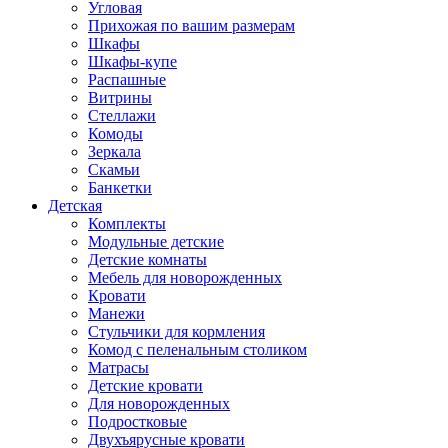
Угловая
Прихожая по вашим размерам
Шкафы
Шкафы-купе
Распашные
Витрины
Стеллажи
Комоды
Зеркала
Скамьи
Банкетки
Детская
Комплекты
Модульные детские
Детские комнаты
Мебель для новорожденных
Кровати
Манежи
Стульчики для кормления
Комод с пеленальным столиком
Матрасы
Детские кровати
Для новорожденных
Подростковые
Двухъярусные кровати