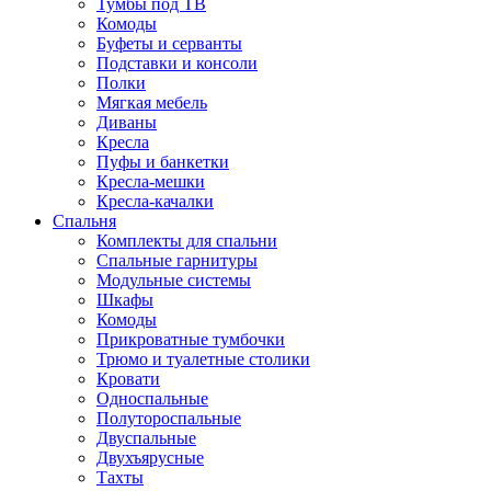
Тумбы под ТВ
Комоды
Буфеты и серванты
Подставки и консоли
Полки
Мягкая мебель
Диваны
Кресла
Пуфы и банкетки
Кресла-мешки
Кресла-качалки
Спальня
Комплекты для спальни
Спальные гарнитуры
Модульные системы
Шкафы
Комоды
Прикроватные тумбочки
Трюмо и туалетные столики
Кровати
Односпальные
Полутороспальные
Двуспальные
Двухъярусные
Тахты