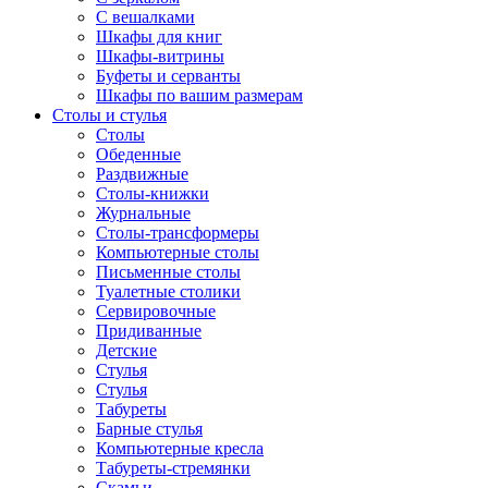
С вешалками
Шкафы для книг
Шкафы-витрины
Буфеты и серванты
Шкафы по вашим размерам
Столы и стулья
Столы
Обеденные
Раздвижные
Столы-книжки
Журнальные
Столы-трансформеры
Компьютерные столы
Письменные столы
Туалетные столики
Сервировочные
Придиванные
Детские
Стулья
Стулья
Табуреты
Барные стулья
Компьютерные кресла
Табуреты-стремянки
Скамьи