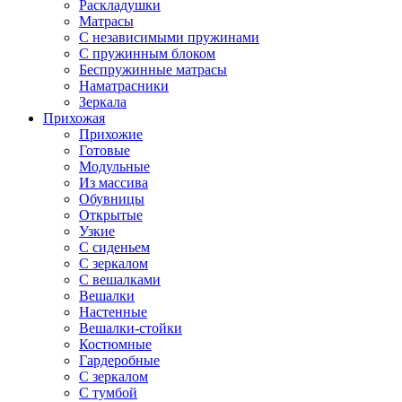
Раскладушки
Матрасы
С независимыми пружинами
С пружинным блоком
Беспружинные матрасы
Наматрасники
Зеркала
Прихожая
Прихожие
Готовые
Модульные
Из массива
Обувницы
Открытые
Узкие
С сиденьем
С зеркалом
С вешалками
Вешалки
Настенные
Вешалки-стойки
Костюмные
Гардеробные
С зеркалом
С тумбой