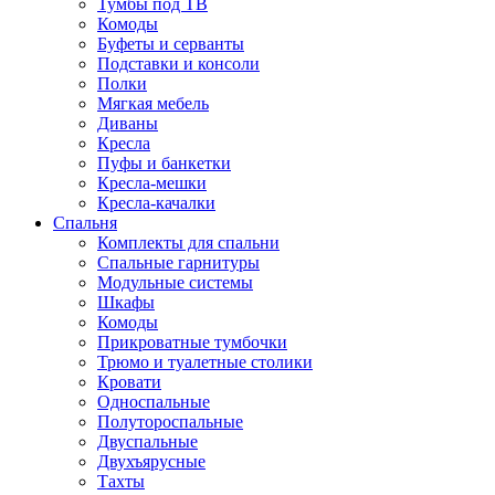
Тумбы под ТВ
Комоды
Буфеты и серванты
Подставки и консоли
Полки
Мягкая мебель
Диваны
Кресла
Пуфы и банкетки
Кресла-мешки
Кресла-качалки
Спальня
Комплекты для спальни
Спальные гарнитуры
Модульные системы
Шкафы
Комоды
Прикроватные тумбочки
Трюмо и туалетные столики
Кровати
Односпальные
Полутороспальные
Двуспальные
Двухъярусные
Тахты