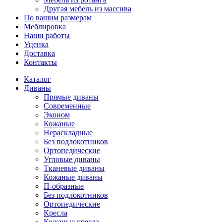
Другая мебель из массива
По вашим размерам
Меблировка
Наши работы
Уценка
Доставка
Контакты
Каталог
Диваны
Прямые диваны
Современные
Эконом
Кожаные
Нераскладные
Без подлокотников
Ортопедические
Угловые диваны
Тканевые диваны
Кожаные диваны
П-образные
Без подлокотников
Ортопедические
Кресла
Кожаные кресла