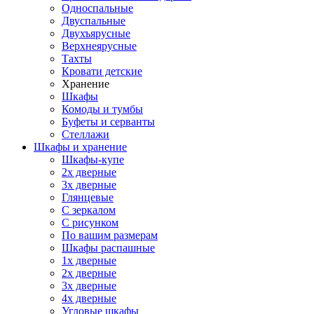
Односпальные
Двуспальные
Двухъярусные
Верхнеярусные
Тахты
Кровати детские
Хранение
Шкафы
Комоды и тумбы
Буфеты и серванты
Стеллажи
Шкафы
и хранение
Шкафы-купе
2х дверные
3х дверные
Глянцевые
С зеркалом
С рисунком
По вашим размерам
Шкафы распашные
1х дверные
2х дверные
3х дверные
4х дверные
Угловые шкафы