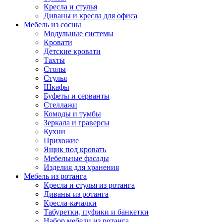
Кресла и стулья
Диваны и кресла для офиса
Мебель из сосны
Модульные системы
Кровати
Детские кровати
Тахты
Столы
Стулья
Шкафы
Буфеты и серванты
Стеллажи
Комоды и тумбы
Зеркала и граверсы
Кухни
Прихожие
Ящик под кровать
Мебельные фасады
Изделия для хранения
Мебель из ротанга
Кресла и стулья из ротанга
Диваны из ротанга
Кресла-качалки
Табуретки, пуфики и банкетки
Набор мебели из ротанга