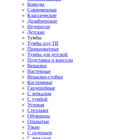
Комоды
Современные
Классические
Дизайнерские
Недорогие
Детские
Тумбы
Тумбы под ТВ
Прикроватные
Тумбы для детской
Подставки и консоли
Вешалки
Настенные
Вешалки-стойки
Костюмные
Гардеробные
С зеркалом
С тумбой
Угловая
Стеллажи
Обувницы
Открытые
Узкие
С сиденьем
С зеркалом