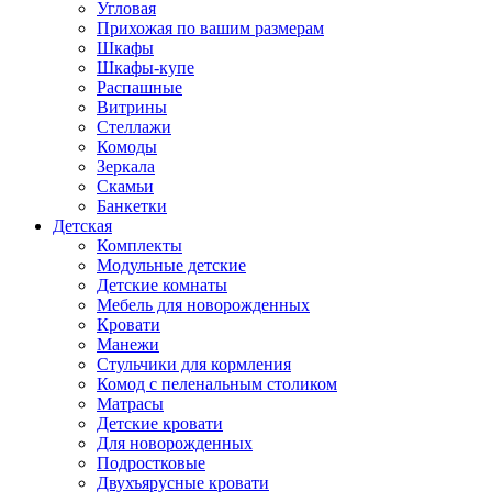
Угловая
Прихожая по вашим размерам
Шкафы
Шкафы-купе
Распашные
Витрины
Стеллажи
Комоды
Зеркала
Скамьи
Банкетки
Детская
Комплекты
Модульные детские
Детские комнаты
Мебель для новорожденных
Кровати
Манежи
Стульчики для кормления
Комод с пеленальным столиком
Матрасы
Детские кровати
Для новорожденных
Подростковые
Двухъярусные кровати