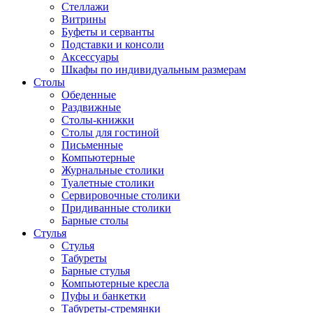
Стеллажи
Витрины
Буфеты и серванты
Подставки и консоли
Аксессуары
Шкафы по индивидуальным размерам
Столы
Обеденные
Раздвижные
Столы-книжки
Столы для гостиной
Письменные
Компьютерные
Журнальные столики
Туалетные столики
Сервировочные столики
Придиванные столики
Барные столы
Стулья
Стулья
Табуреты
Барные стулья
Компьютерные кресла
Пуфы и банкетки
Табуреты-стремянки