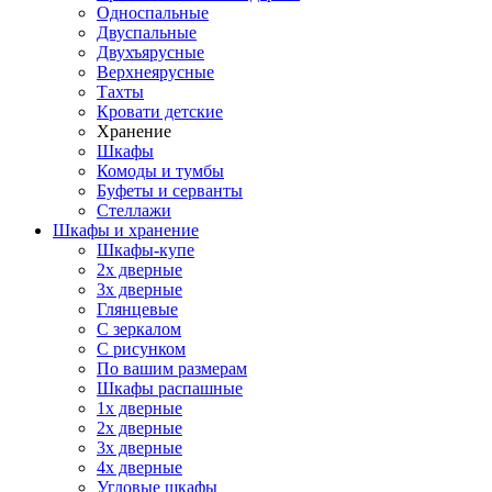
Односпальные
Двуспальные
Двухъярусные
Верхнеярусные
Тахты
Кровати детские
Хранение
Шкафы
Комоды и тумбы
Буфеты и серванты
Стеллажи
Шкафы
и хранение
Шкафы-купе
2х дверные
3х дверные
Глянцевые
С зеркалом
С рисунком
По вашим размерам
Шкафы распашные
1х дверные
2х дверные
3х дверные
4х дверные
Угловые шкафы