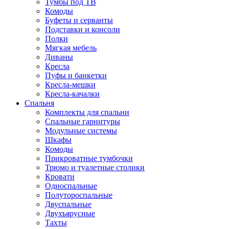
Тумбы под ТВ
Комоды
Буфеты и серванты
Подставки и консоли
Полки
Мягкая мебель
Диваны
Кресла
Пуфы и банкетки
Кресла-мешки
Кресла-качалки
Спальня
Комплекты для спальни
Спальные гарнитуры
Модульные системы
Шкафы
Комоды
Прикроватные тумбочки
Трюмо и туалетные столики
Кровати
Односпальные
Полутороспальные
Двуспальные
Двухъярусные
Тахты