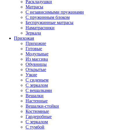
Раскладушки
Матрасы
С независимыми пружинами
С пружинным блоком
Беспружинные матрасы
Наматрасники
Зеркала
Прихожая
Прихожие
Готовые
Модульные
Из массива
Обувницы
Открытые
Узкие
С сиденьем
С зеркалом
С вешалками
Вешалки
Настенные
Вешалки-стойки
Костюмные
Гардеробные
С зеркалом
С тумбой