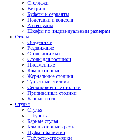
Стеллажи
Витрины
Буфеты и серванты
Подставки и консоли
Аксессуары
Шкафы по индивидуальным размерам
Столы
Обеденные
Раздвижные
Столы-книжки
Столы для гостиной
Письменные
Компьютерные
Журнальные столики
Туалетные столики
Сервировочные столики
Придиванные столики
Барные столы
Стулья
Стулья
Табуреты
Барные стулья
Компьютерные кресла
Пуфы и банкетки
Табуреты-стремянки