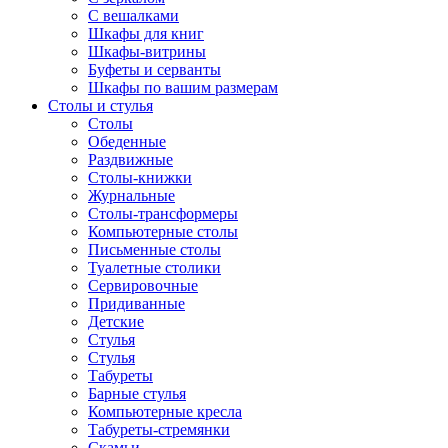
С вешалками
Шкафы для книг
Шкафы-витрины
Буфеты и серванты
Шкафы по вашим размерам
Столы и стулья
Столы
Обеденные
Раздвижные
Столы-книжки
Журнальные
Столы-трансформеры
Компьютерные столы
Письменные столы
Туалетные столики
Сервировочные
Придиванные
Детские
Стулья
Стулья
Табуреты
Барные стулья
Компьютерные кресла
Табуреты-стремянки
Скамьи