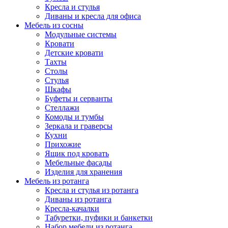
Кресла и стулья
Диваны и кресла для офиса
Мебель из сосны
Модульные системы
Кровати
Детские кровати
Тахты
Столы
Стулья
Шкафы
Буфеты и серванты
Стеллажи
Комоды и тумбы
Зеркала и граверсы
Кухни
Прихожие
Ящик под кровать
Мебельные фасады
Изделия для хранения
Мебель из ротанга
Кресла и стулья из ротанга
Диваны из ротанга
Кресла-качалки
Табуретки, пуфики и банкетки
Набор мебели из ротанга