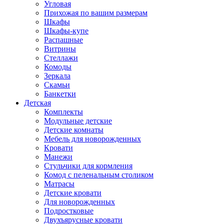
Угловая
Прихожая по вашим размерам
Шкафы
Шкафы-купе
Распашные
Витрины
Стеллажи
Комоды
Зеркала
Скамьи
Банкетки
Детская
Комплекты
Модульные детские
Детские комнаты
Мебель для новорожденных
Кровати
Манежи
Стульчики для кормления
Комод с пеленальным столиком
Матрасы
Детские кровати
Для новорожденных
Подростковые
Двухъярусные кровати