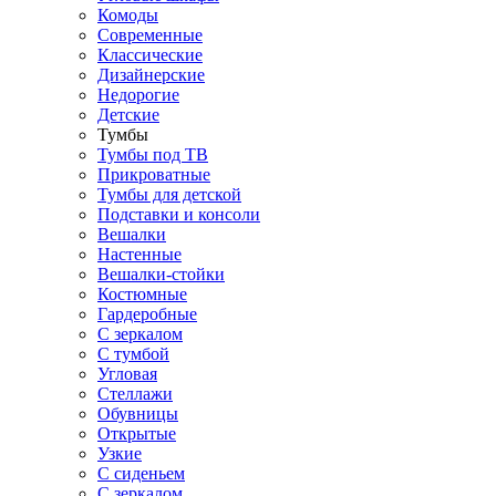
Комоды
Современные
Классические
Дизайнерские
Недорогие
Детские
Тумбы
Тумбы под ТВ
Прикроватные
Тумбы для детской
Подставки и консоли
Вешалки
Настенные
Вешалки-стойки
Костюмные
Гардеробные
С зеркалом
С тумбой
Угловая
Стеллажи
Обувницы
Открытые
Узкие
С сиденьем
С зеркалом