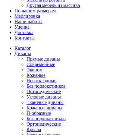
Другая мебель из массива
По вашим размерам
Меблировка
Наши работы
Уценка
Доставка
Контакты
Каталог
Диваны
Прямые диваны
Современные
Эконом
Кожаные
Нераскладные
Без подлокотников
Ортопедические
Угловые диваны
Тканевые диваны
Кожаные диваны
П-образные
Без подлокотников
Ортопедические
Кресла
Кожаные кресла