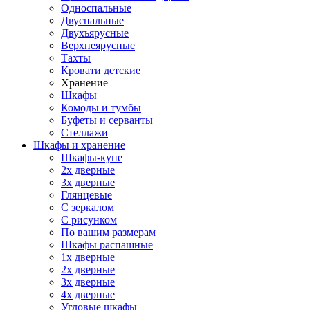
Односпальные
Двуспальные
Двухъярусные
Верхнеярусные
Тахты
Кровати детские
Хранение
Шкафы
Комоды и тумбы
Буфеты и серванты
Стеллажи
Шкафы
и хранение
Шкафы-купе
2х дверные
3х дверные
Глянцевые
С зеркалом
С рисунком
По вашим размерам
Шкафы распашные
1х дверные
2х дверные
3х дверные
4х дверные
Угловые шкафы