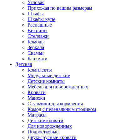
Угловая
Прихожая по вашим размерам
Шкафы
Шкафы-купе
Распашные
Витрины
Стеллажи
Комоды
Зеркала
Скамьи
Банкетки
Детская
Комплекты
Модульные детские
Детские комнаты
Мебель для новорожденных
Кровати
Манежи
Стульчики для кормления
Комод с пеленальным столиком
Матрасы
Детские кровати
Для новорожденных
Подростковые
Двухъярусные кровати