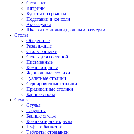
Стеллажи
Витрины
Буфеты и серванты
Подставки и консоли
Аксессуары
Шкафы по индивидуальным размерам
Столы
Обеденные
Раздвижные
Столы-книжки
Столы для гостиной
Письменные
Компьютерные
Журнальные столики
Туалетные столики
Сервировочные столики
Придиванные столики
Барные столы
Стулья
Стулья
Табуреты
Барные стулья
Компьютерные кресла
Пуфы и банкетки
Табуреты-стремянки