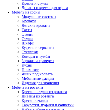
Кресла и стулья
Диваны и кресла для офиса
Мебель из сосны
Модульные системы
Кровати
Детские кровати
Тахты
Столы
Стулья
Шкафы
Буфеты и серванты
Стеллажи
Комоды и тумбы
Зеркала и граверсы
Кухни
Прихожие
Ящик под кровать
Мебельные фасады
Изделия для хранения
Мебель из ротанга
Кресла и стулья из ротанга
Диваны из ротанга
Кресла-качалки
Табуретки, пуфики и банкетки
Набор мебели из ротанга