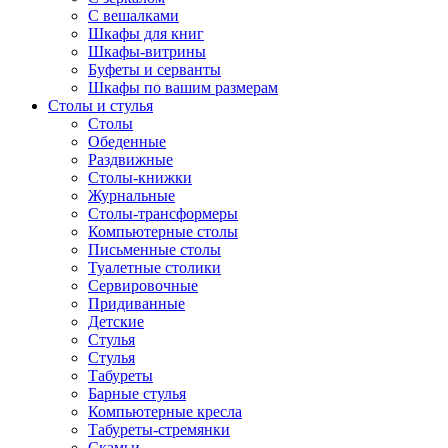
С вешалками
Шкафы для книг
Шкафы-витрины
Буфеты и серванты
Шкафы по вашим размерам
Столы и стулья
Столы
Обеденные
Раздвижные
Столы-книжки
Журнальные
Столы-трансформеры
Компьютерные столы
Письменные столы
Туалетные столики
Сервировочные
Придиванные
Детские
Стулья
Стулья
Табуреты
Барные стулья
Компьютерные кресла
Табуреты-стремянки
Скамьи