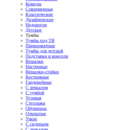
Комоды
Современные
Классические
Дизайнерские
Недорогие
Детские
Тумбы
Тумбы под ТВ
Прикроватные
Тумбы для детской
Подставки и консоли
Вешалки
Настенные
Вешалки-стойки
Костюмные
Гардеробные
С зеркалом
С тумбой
Угловая
Стеллажи
Обувницы
Открытые
Узкие
С сиденьем
С зеркалом