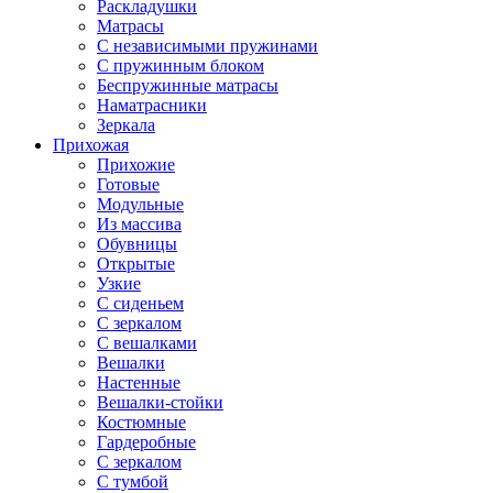
Раскладушки
Матрасы
С независимыми пружинами
С пружинным блоком
Беспружинные матрасы
Наматрасники
Зеркала
Прихожая
Прихожие
Готовые
Модульные
Из массива
Обувницы
Открытые
Узкие
С сиденьем
С зеркалом
С вешалками
Вешалки
Настенные
Вешалки-стойки
Костюмные
Гардеробные
С зеркалом
С тумбой