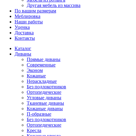
Другая мебель из массива
По вашим размерам
Меблировка
Наши работы
Уценка
Доставка
Контакты
Каталог
Диваны
Прямые диваны
Современные
Эконом
Кожаные
Нераскладные
Без подлокотников
Ортопедические
Угловые диваны
Тканевые диваны
Кожаные диваны
П-образные
Без подлокотников
Ортопедические
Кресла
Кожаные кресла