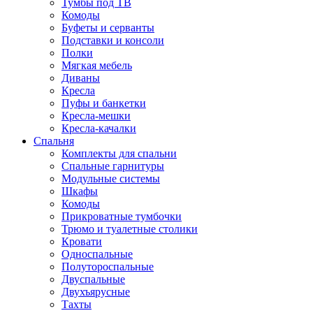
Тумбы под ТВ
Комоды
Буфеты и серванты
Подставки и консоли
Полки
Мягкая мебель
Диваны
Кресла
Пуфы и банкетки
Кресла-мешки
Кресла-качалки
Спальня
Комплекты для спальни
Спальные гарнитуры
Модульные системы
Шкафы
Комоды
Прикроватные тумбочки
Трюмо и туалетные столики
Кровати
Односпальные
Полутороспальные
Двуспальные
Двухъярусные
Тахты