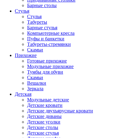
Барные столы
Стулья
Стулья
Табуреты
Барные стулья
Компьютерные кресла
Пуфы и банкетки
Табуреты-стремянки
Скамьи
Прихожие
Готовые прихожие
Модульные прихожие
Тумбы для обуви
Скамьи
Вешалки
Зеркала
Детская
Модульные детские
Детские кровати
Детские двухъярусные кровати
Детские диваны
Детские уголки
Детские столы
Детские стулья