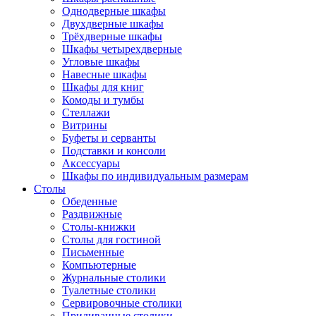
Однодверные шкафы
Двухдверные шкафы
Трёхдверные шкафы
Шкафы четырехдверные
Угловые шкафы
Навесные шкафы
Шкафы для книг
Комоды и тумбы
Стеллажи
Витрины
Буфеты и серванты
Подставки и консоли
Аксессуары
Шкафы по индивидуальным размерам
Столы
Обеденные
Раздвижные
Столы-книжки
Столы для гостиной
Письменные
Компьютерные
Журнальные столики
Туалетные столики
Сервировочные столики
Придиванные столики