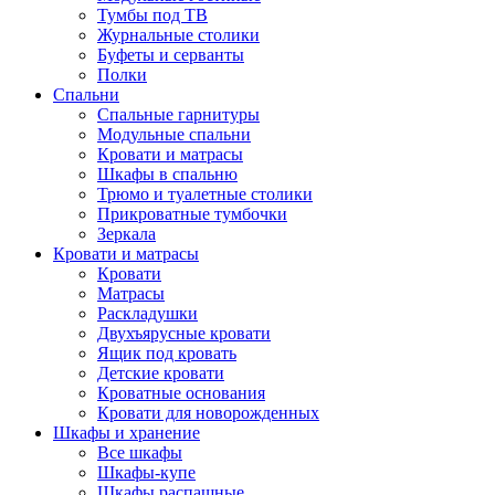
Тумбы под ТВ
Журнальные столики
Буфеты и серванты
Полки
Спальни
Спальные гарнитуры
Модульные спальни
Кровати и матрасы
Шкафы в спальню
Трюмо и туалетные столики
Прикроватные тумбочки
Зеркала
Кровати и матрасы
Кровати
Матрасы
Раскладушки
Двухъярусные кровати
Ящик под кровать
Детские кровати
Кроватные основания
Кровати для новорожденных
Шкафы и хранение
Все шкафы
Шкафы-купе
Шкафы распашные