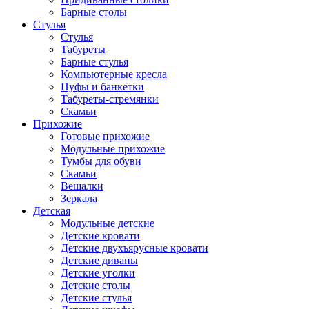
Барные столы
Стулья
Стулья
Табуреты
Барные стулья
Компьютерные кресла
Пуфы и банкетки
Табуреты-стремянки
Скамьи
Прихожие
Готовые прихожие
Модульные прихожие
Тумбы для обуви
Скамьи
Вешалки
Зеркала
Детская
Модульные детские
Детские кровати
Детские двухъярусные кровати
Детские диваны
Детские уголки
Детские столы
Детские стулья