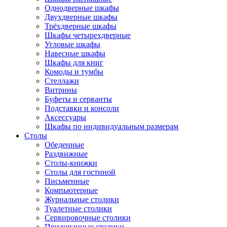
Однодверные шкафы
Двухдверные шкафы
Трёхдверные шкафы
Шкафы четырехдверные
Угловые шкафы
Навесные шкафы
Шкафы для книг
Комоды и тумбы
Стеллажи
Витрины
Буфеты и серванты
Подставки и консоли
Аксессуары
Шкафы по индивидуальным размерам
Столы
Обеденные
Раздвижные
Столы-книжки
Столы для гостиной
Письменные
Компьютерные
Журнальные столики
Туалетные столики
Сервировочные столики
Придиванные столики