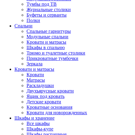
Тумбы под ТВ
Журнальные столики
Буфеты и серванты
Полки
Спальни
Спальные гарнитуры
Модульные спальни
Кровати и матрасы
Шкафы в спальню
Трюмо и туалетные столики
Прикроватные тумбочки
Зеркала
Кровати и матрасы
Кровати
Матрасы
Раскладушки
Двухъярусные кровати
Ящик под кровать
Детские кровати
Кроватные основания
Кровати для новорожденных
Шкафы и хранение
Все шкафы
Шкафы-купе
Шкафы распашные