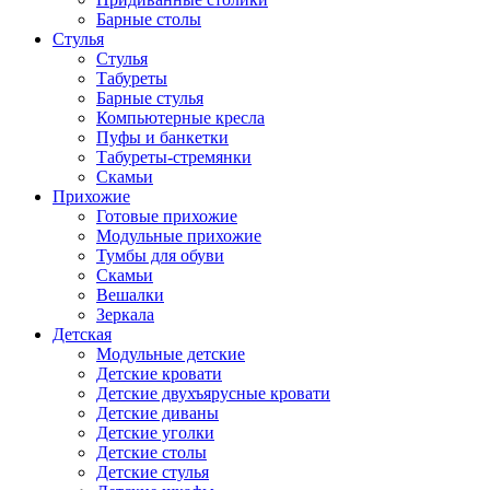
Барные столы
Стулья
Стулья
Табуреты
Барные стулья
Компьютерные кресла
Пуфы и банкетки
Табуреты-стремянки
Скамьи
Прихожие
Готовые прихожие
Модульные прихожие
Тумбы для обуви
Скамьи
Вешалки
Зеркала
Детская
Модульные детские
Детские кровати
Детские двухъярусные кровати
Детские диваны
Детские уголки
Детские столы
Детские стулья