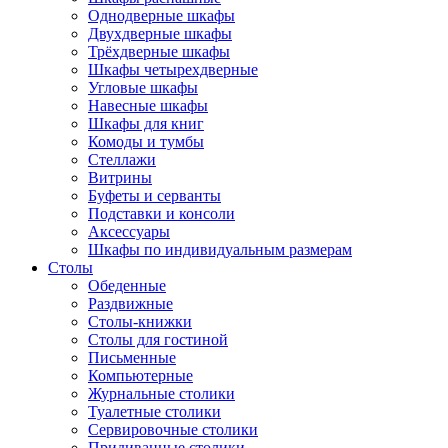
Однодверные шкафы
Двухдверные шкафы
Трёхдверные шкафы
Шкафы четырехдверные
Угловые шкафы
Навесные шкафы
Шкафы для книг
Комоды и тумбы
Стеллажи
Витрины
Буфеты и серванты
Подставки и консоли
Аксессуары
Шкафы по индивидуальным размерам
Столы
Обеденные
Раздвижные
Столы-книжки
Столы для гостиной
Письменные
Компьютерные
Журнальные столики
Туалетные столики
Сервировочные столики
Придиванные столики