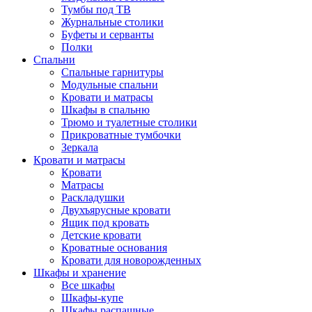
Тумбы под ТВ
Журнальные столики
Буфеты и серванты
Полки
Спальни
Спальные гарнитуры
Модульные спальни
Кровати и матрасы
Шкафы в спальню
Трюмо и туалетные столики
Прикроватные тумбочки
Зеркала
Кровати и матрасы
Кровати
Матрасы
Раскладушки
Двухъярусные кровати
Ящик под кровать
Детские кровати
Кроватные основания
Кровати для новорожденных
Шкафы и хранение
Все шкафы
Шкафы-купе
Шкафы распашные