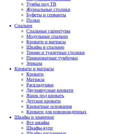
Тумбы под ТВ
Журнальные столики
Буфеты и серванты
Полки
Спальни
Спальные гарнитуры
Модульные спальни
Кровати и матрасы
Шкафы в спальню
Трюмо и туалетные столики
Прикроватные тумбочки
Зеркала
Кровати и матрасы
Кровати
Матрасы
Раскладушки
Двухъярусные кровати
Ящик под кровать
Детские кровати
Кроватные основания
Кровати для новорожденных
Шкафы и хранение
Все шкафы
Шкафы-купе
Шкафы распашные