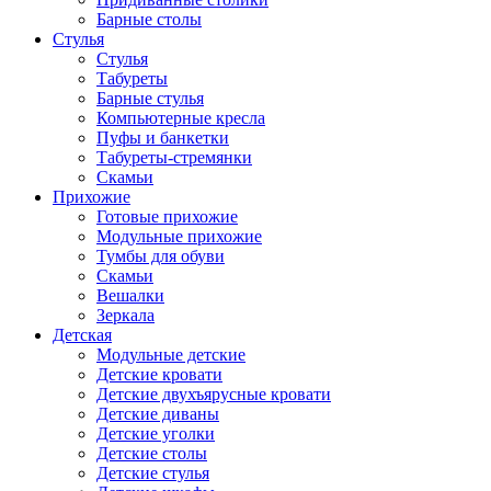
Барные столы
Стулья
Стулья
Табуреты
Барные стулья
Компьютерные кресла
Пуфы и банкетки
Табуреты-стремянки
Скамьи
Прихожие
Готовые прихожие
Модульные прихожие
Тумбы для обуви
Скамьи
Вешалки
Зеркала
Детская
Модульные детские
Детские кровати
Детские двухъярусные кровати
Детские диваны
Детские уголки
Детские столы
Детские стулья