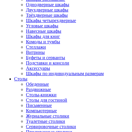
Однодверные шкафы
Двухдверные шкафы
Трёхдверные шкафы
Шкафы четырехдверные
Угловые шкафы
Навесные шкафы
Шкафы для книг
Комоды и тумбы
Стеллажи
Витрины
Буфеты и серванты
Подставки и консоли
Аксессуары
Шкафы по индивидуальным размерам
Столы
Обеденные
Раздвижные
Столы-книжки
Столы для гостиной
Письменные
Компьютерные
Журнальные столики
Туалетные столики
Сервировочные столики
Придиванные столики