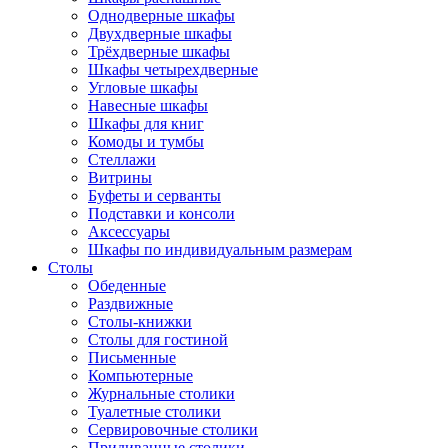
Однодверные шкафы
Двухдверные шкафы
Трёхдверные шкафы
Шкафы четырехдверные
Угловые шкафы
Навесные шкафы
Шкафы для книг
Комоды и тумбы
Стеллажи
Витрины
Буфеты и серванты
Подставки и консоли
Аксессуары
Шкафы по индивидуальным размерам
Столы
Обеденные
Раздвижные
Столы-книжки
Столы для гостиной
Письменные
Компьютерные
Журнальные столики
Туалетные столики
Сервировочные столики
Придиванные столики