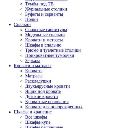
Тумбы под ТВ
Журнальные столики
Буфеты и серванты
Полки
Спальни
Спальные гарнитуры
Модульные спальни
Кровати и матрасы
Шкафы в спальню
Трюмо и туалетные столики
Прикроватные тумбочки
Зеркала
Кровати и матрасы
Кровати
Матрасы
Раскладушки
Двухъярусные кровати
Ящик под кровать
Детские кровати
Кроватные основания
Кровати для новорожденных
Шкафы и хранение
Все шкафы
Шкафы-купе
Шкафы распашные