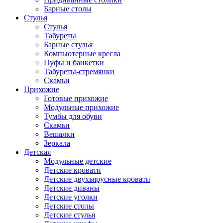
Барные столы
Стулья
Стулья
Табуреты
Барные стулья
Компьютерные кресла
Пуфы и банкетки
Табуреты-стремянки
Скамьи
Прихожие
Готовые прихожие
Модульные прихожие
Тумбы для обуви
Скамьи
Вешалки
Зеркала
Детская
Модульные детские
Детские кровати
Детские двухъярусные кровати
Детские диваны
Детские уголки
Детские столы
Детские стулья