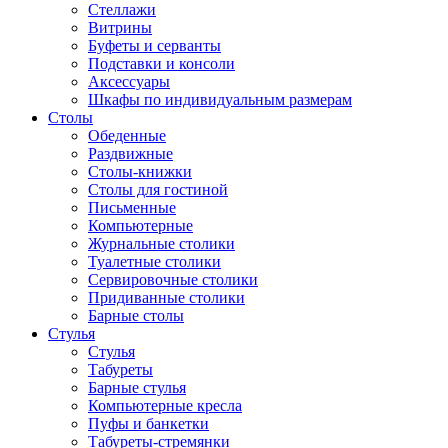
Стеллажи
Витрины
Буфеты и серванты
Подставки и консоли
Аксессуары
Шкафы по индивидуальным размерам
Столы
Обеденные
Раздвижные
Столы-книжки
Столы для гостиной
Письменные
Компьютерные
Журнальные столики
Туалетные столики
Сервировочные столики
Придиванные столики
Барные столы
Стулья
Стулья
Табуреты
Барные стулья
Компьютерные кресла
Пуфы и банкетки
Табуреты-стремянки