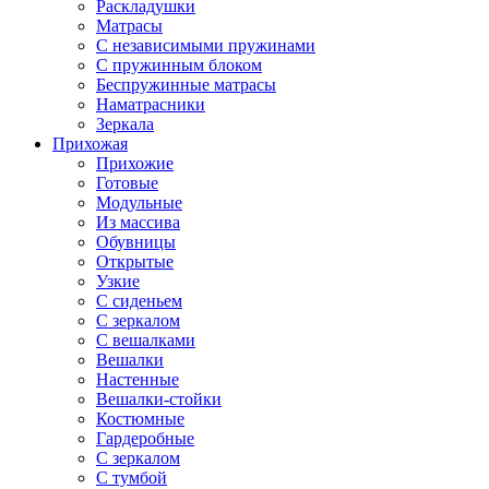
Раскладушки
Матрасы
С независимыми пружинами
С пружинным блоком
Беспружинные матрасы
Наматрасники
Зеркала
Прихожая
Прихожие
Готовые
Модульные
Из массива
Обувницы
Открытые
Узкие
С сиденьем
С зеркалом
С вешалками
Вешалки
Настенные
Вешалки-стойки
Костюмные
Гардеробные
С зеркалом
С тумбой