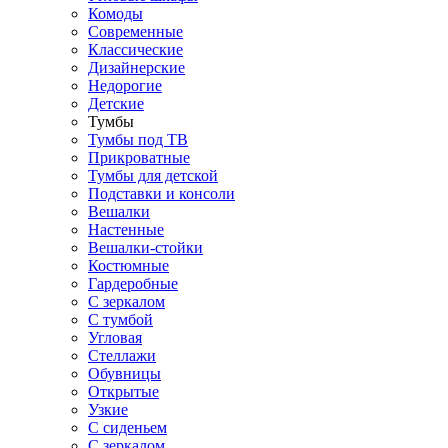
Комоды
Современные
Классические
Дизайнерские
Недорогие
Детские
Тумбы
Тумбы под ТВ
Прикроватные
Тумбы для детской
Подставки и консоли
Вешалки
Настенные
Вешалки-стойки
Костюмные
Гардеробные
С зеркалом
С тумбой
Угловая
Стеллажи
Обувницы
Открытые
Узкие
С сиденьем
С зеркалом