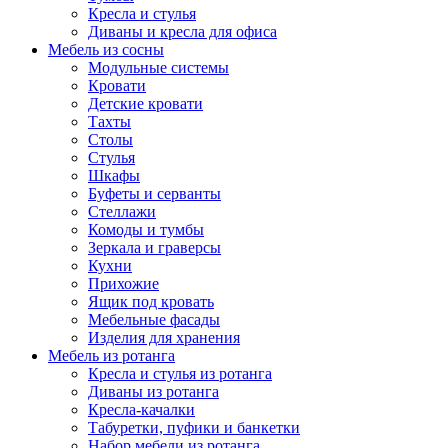
Кресла и стулья
Диваны и кресла для офиса
Мебель из сосны
Модульные системы
Кровати
Детские кровати
Тахты
Столы
Стулья
Шкафы
Буфеты и серванты
Стеллажи
Комоды и тумбы
Зеркала и граверсы
Кухни
Прихожие
Ящик под кровать
Мебельные фасады
Изделия для хранения
Мебель из ротанга
Кресла и стулья из ротанга
Диваны из ротанга
Кресла-качалки
Табуретки, пуфики и банкетки
Набор мебели из ротанга