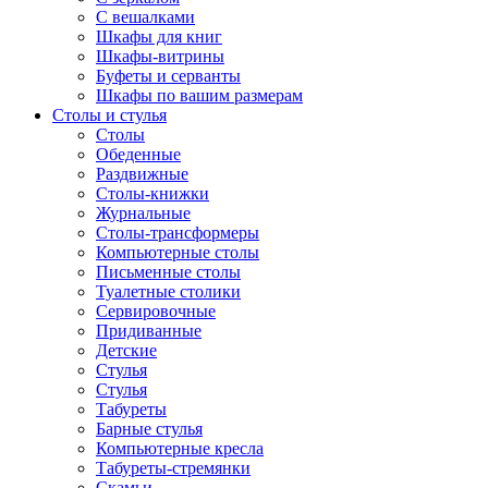
С вешалками
Шкафы для книг
Шкафы-витрины
Буфеты и серванты
Шкафы по вашим размерам
Столы и стулья
Столы
Обеденные
Раздвижные
Столы-книжки
Журнальные
Столы-трансформеры
Компьютерные столы
Письменные столы
Туалетные столики
Сервировочные
Придиванные
Детские
Стулья
Стулья
Табуреты
Барные стулья
Компьютерные кресла
Табуреты-стремянки
Скамьи