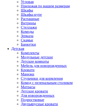
Угловая
Прихожая по вашим размерам
Шкафы
Шкафы-купе
Распашные
Витрины
Стеллажи
Комоды
Зеркала
Скамьи
Банкетки
Детская
Комплекты
Модульные детские
Детские комнаты
Мебель для новорожденных
Кровати
Манежи
Стульчики для кормления
Комод с пеленальным столиком
Матрасы
Детские кровати
Для новорожденных
Подростковые
Двухъярусные кровати