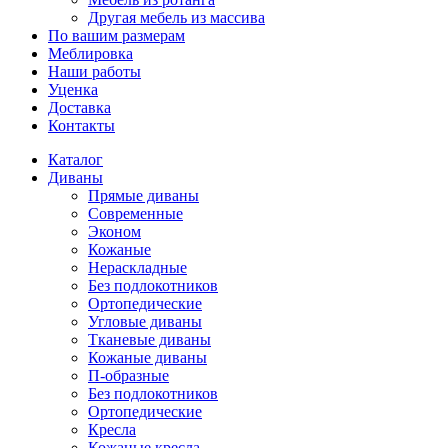
Другая мебель из массива
По вашим размерам
Меблировка
Наши работы
Уценка
Доставка
Контакты
Каталог
Диваны
Прямые диваны
Современные
Эконом
Кожаные
Нераскладные
Без подлокотников
Ортопедические
Угловые диваны
Тканевые диваны
Кожаные диваны
П-образные
Без подлокотников
Ортопедические
Кресла
Кожаные кресла