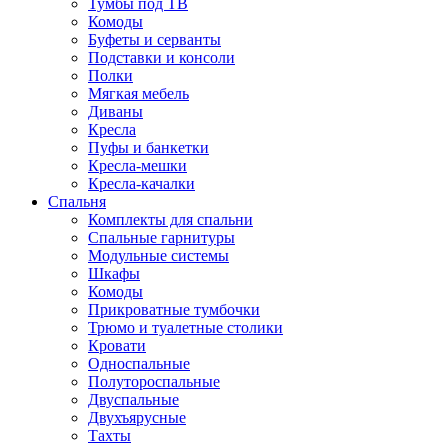
Тумбы под ТВ
Комоды
Буфеты и серванты
Подставки и консоли
Полки
Мягкая мебель
Диваны
Кресла
Пуфы и банкетки
Кресла-мешки
Кресла-качалки
Спальня
Комплекты для спальни
Спальные гарнитуры
Модульные системы
Шкафы
Комоды
Прикроватные тумбочки
Трюмо и туалетные столики
Кровати
Односпальные
Полутороспальные
Двуспальные
Двухъярусные
Тахты