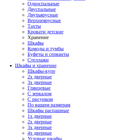
Односпальные
Двуспальные
Двухъярусные
Верхнеярусные
Тахты
Кровати детские
Хранение
Шкафы
Комоды и тумбы
Буфеты и серванты
Стеллажи
Шкафы
и хранение
Шкафы-купе
2х дверные
3х дверные
Глянцевые
С зеркалом
С рисунком
По вашим размерам
Шкафы распашные
1х дверные
2х дверные
3х дверные
4х дверные
Угловые шкафы