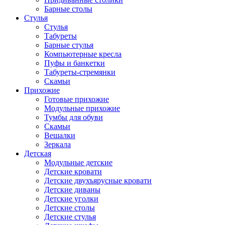
Барные столы
Стулья
Стулья
Табуреты
Барные стулья
Компьютерные кресла
Пуфы и банкетки
Табуреты-стремянки
Скамьи
Прихожие
Готовые прихожие
Модульные прихожие
Тумбы для обуви
Скамьи
Вешалки
Зеркала
Детская
Модульные детские
Детские кровати
Детские двухъярусные кровати
Детские диваны
Детские уголки
Детские столы
Детские стулья