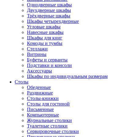
Однодверные шкафы
Двухдверные шкафы
Трёхдверные шкафы
Шкафы четырехдверные
Угловые шкафы
Навесные шкафы
Шкафы для книг
Комоды и тумбы
Стеллажи
Витрины
Буфеты и серванты
Подставки и консоли
Аксессуары
Шкафы по индивидуальным размерам
Столы
Обеденные
Раздвижные
Столы-книжки
Столы для гостиной
Письменные
Компьютерные
Журнальные столики
Туалетные столики
Сервировочные столики
Придиванные столики