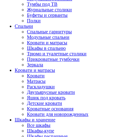
Тумбы под ТВ
Журнальные столики
Буфеты и серванты
Полки
Спальни
Спальные гарнитуры
Модульные спальни
Кровати и матрасы
Шкафы в спальню
Трюмо и туалетные столики
Прикроватные тумбочки
Зеркала
Кровати и матрасы
Кровати
Матрасы
Раскладушки
Двухъярусные кровати
Ящик под кровать
Детские кровати
Кроватные основания
Кровати для новорожденных
Шкафы и хранение
Все шкафы
Шкафы-купе
Шкафы распашные