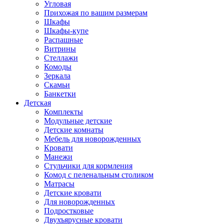
Угловая
Прихожая по вашим размерам
Шкафы
Шкафы-купе
Распашные
Витрины
Стеллажи
Комоды
Зеркала
Скамьи
Банкетки
Детская
Комплекты
Модульные детские
Детские комнаты
Мебель для новорожденных
Кровати
Манежи
Стульчики для кормления
Комод с пеленальным столиком
Матрасы
Детские кровати
Для новорожденных
Подростковые
Двухъярусные кровати