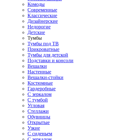
Комоды
Современные
Классические
Дизайнерские
Недорогие
Детские
Тумбы
Тумбы под ТВ
Прикроватные
Тумбы для детской
Подставки и консоли
Вешалки
Настенные
Вешалки-стойки
Костюмные
Гардеробные
С зеркалом
С тумбой
Угловая
Стеллажи
Обувницы
Открытые
Узкие
С сиденьем
С зеркалом