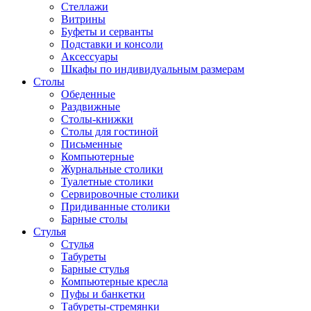
Стеллажи
Витрины
Буфеты и серванты
Подставки и консоли
Аксессуары
Шкафы по индивидуальным размерам
Столы
Обеденные
Раздвижные
Столы-книжки
Столы для гостиной
Письменные
Компьютерные
Журнальные столики
Туалетные столики
Сервировочные столики
Придиванные столики
Барные столы
Стулья
Стулья
Табуреты
Барные стулья
Компьютерные кресла
Пуфы и банкетки
Табуреты-стремянки