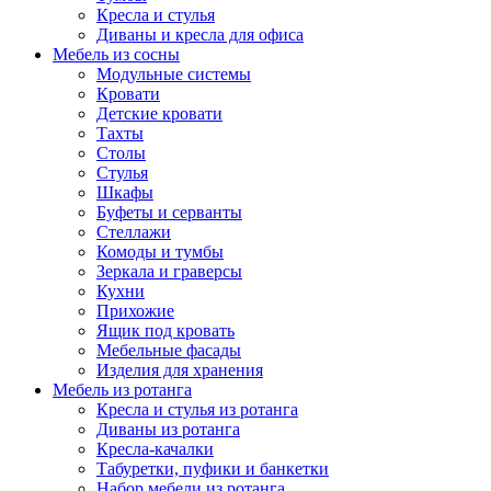
Кресла и стулья
Диваны и кресла для офиса
Мебель из сосны
Модульные системы
Кровати
Детские кровати
Тахты
Столы
Стулья
Шкафы
Буфеты и серванты
Стеллажи
Комоды и тумбы
Зеркала и граверсы
Кухни
Прихожие
Ящик под кровать
Мебельные фасады
Изделия для хранения
Мебель из ротанга
Кресла и стулья из ротанга
Диваны из ротанга
Кресла-качалки
Табуретки, пуфики и банкетки
Набор мебели из ротанга