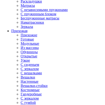
Раскладушки
Матрасы
С независимыми пружинами
С пружинным блоком
Беспружинные матрасы
Наматрасники
Зеркала
Прихожая
Прихожие
Готовые
Модульные
Из массива
Обувницы
Открытые
Узкие
С сиденьем
С зеркалом
С вешалками
Вешалки
Настенные
Вешалки-стойки
Костюмные
Гардеробные
С зеркалом
С тумбой