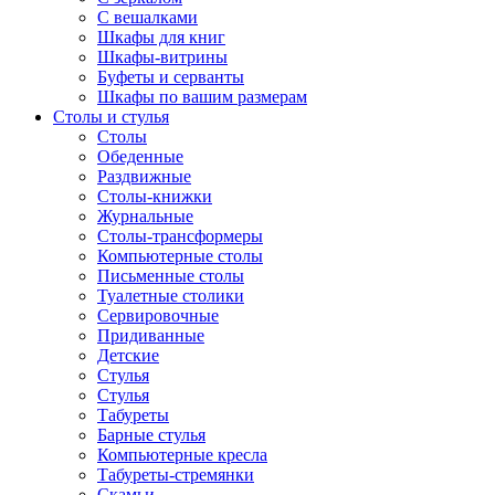
С вешалками
Шкафы для книг
Шкафы-витрины
Буфеты и серванты
Шкафы по вашим размерам
Столы и стулья
Столы
Обеденные
Раздвижные
Столы-книжки
Журнальные
Столы-трансформеры
Компьютерные столы
Письменные столы
Туалетные столики
Сервировочные
Придиванные
Детские
Стулья
Стулья
Табуреты
Барные стулья
Компьютерные кресла
Табуреты-стремянки
Скамьи