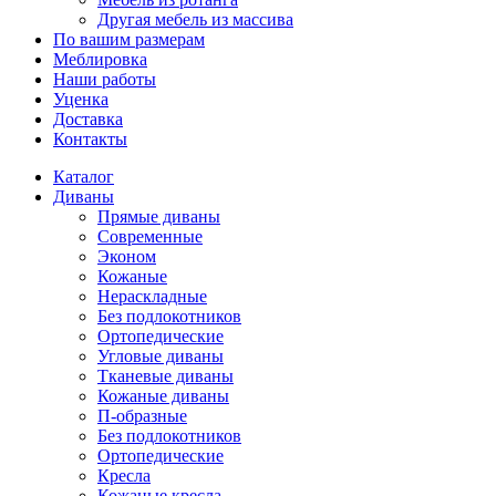
Другая мебель из массива
По вашим размерам
Меблировка
Наши работы
Уценка
Доставка
Контакты
Каталог
Диваны
Прямые диваны
Современные
Эконом
Кожаные
Нераскладные
Без подлокотников
Ортопедические
Угловые диваны
Тканевые диваны
Кожаные диваны
П-образные
Без подлокотников
Ортопедические
Кресла
Кожаные кресла