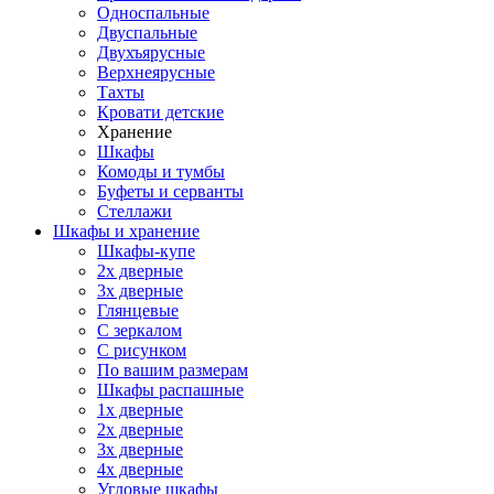
Односпальные
Двуспальные
Двухъярусные
Верхнеярусные
Тахты
Кровати детские
Хранение
Шкафы
Комоды и тумбы
Буфеты и серванты
Стеллажи
Шкафы
и хранение
Шкафы-купе
2х дверные
3х дверные
Глянцевые
С зеркалом
С рисунком
По вашим размерам
Шкафы распашные
1х дверные
2х дверные
3х дверные
4х дверные
Угловые шкафы