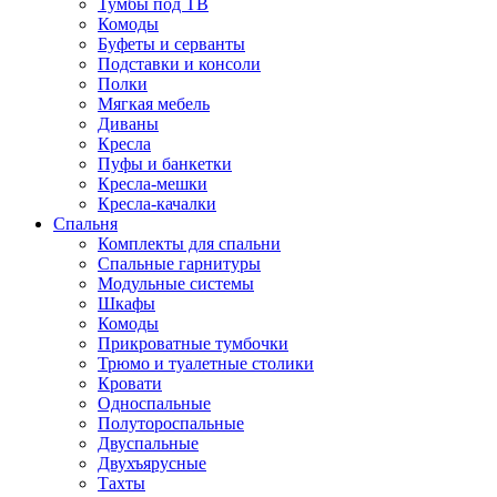
Тумбы под ТВ
Комоды
Буфеты и серванты
Подставки и консоли
Полки
Мягкая мебель
Диваны
Кресла
Пуфы и банкетки
Кресла-мешки
Кресла-качалки
Спальня
Комплекты для спальни
Спальные гарнитуры
Модульные системы
Шкафы
Комоды
Прикроватные тумбочки
Трюмо и туалетные столики
Кровати
Односпальные
Полутороспальные
Двуспальные
Двухъярусные
Тахты