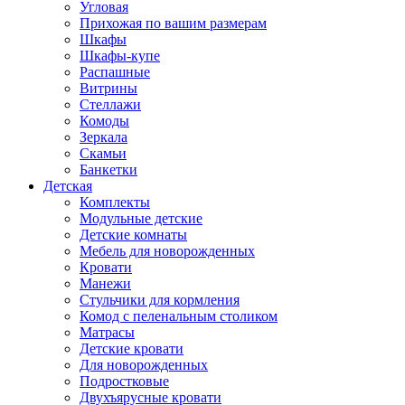
Угловая
Прихожая по вашим размерам
Шкафы
Шкафы-купе
Распашные
Витрины
Стеллажи
Комоды
Зеркала
Скамьи
Банкетки
Детская
Комплекты
Модульные детские
Детские комнаты
Мебель для новорожденных
Кровати
Манежи
Стульчики для кормления
Комод с пеленальным столиком
Матрасы
Детские кровати
Для новорожденных
Подростковые
Двухъярусные кровати