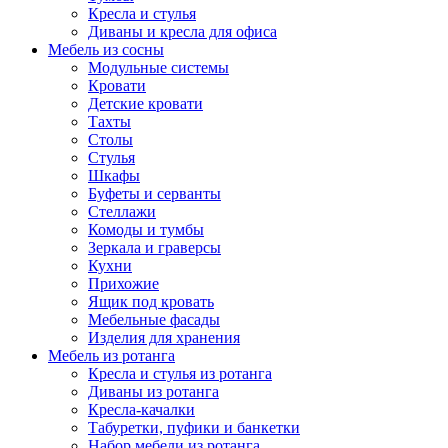
Кресла и стулья
Диваны и кресла для офиса
Мебель из сосны
Модульные системы
Кровати
Детские кровати
Тахты
Столы
Стулья
Шкафы
Буфеты и серванты
Стеллажи
Комоды и тумбы
Зеркала и граверсы
Кухни
Прихожие
Ящик под кровать
Мебельные фасады
Изделия для хранения
Мебель из ротанга
Кресла и стулья из ротанга
Диваны из ротанга
Кресла-качалки
Табуретки, пуфики и банкетки
Набор мебели из ротанга