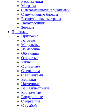
Раскладушки
Матрасы
С независимыми пружинами
С пружинным блоком
Беспружинные матрасы
Наматрасники
Зеркала
Прихожая
Прихожие
Готовые
Модульные
Из массива
Обувницы
Открытые
Узкие
С сиденьем
С зеркалом
С вешалками
Вешалки
Настенные
Вешалки-стойки
Костюмные
Гардеробные
С зеркалом
С тумбой