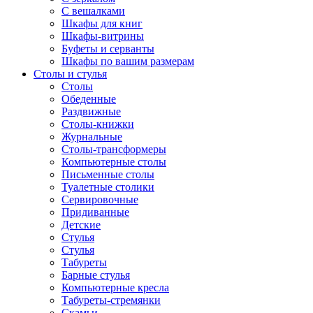
С вешалками
Шкафы для книг
Шкафы-витрины
Буфеты и серванты
Шкафы по вашим размерам
Столы и стулья
Столы
Обеденные
Раздвижные
Столы-книжки
Журнальные
Столы-трансформеры
Компьютерные столы
Письменные столы
Туалетные столики
Сервировочные
Придиванные
Детские
Стулья
Стулья
Табуреты
Барные стулья
Компьютерные кресла
Табуреты-стремянки
Скамьи