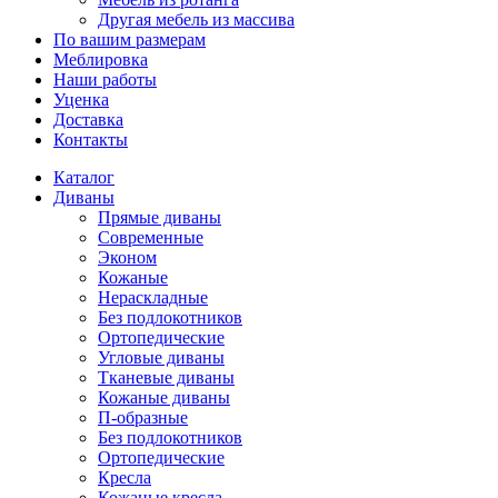
Другая мебель из массива
По вашим размерам
Меблировка
Наши работы
Уценка
Доставка
Контакты
Каталог
Диваны
Прямые диваны
Современные
Эконом
Кожаные
Нераскладные
Без подлокотников
Ортопедические
Угловые диваны
Тканевые диваны
Кожаные диваны
П-образные
Без подлокотников
Ортопедические
Кресла
Кожаные кресла