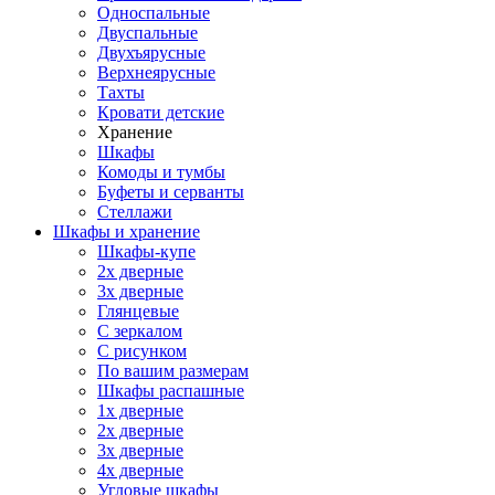
Односпальные
Двуспальные
Двухъярусные
Верхнеярусные
Тахты
Кровати детские
Хранение
Шкафы
Комоды и тумбы
Буфеты и серванты
Стеллажи
Шкафы
и хранение
Шкафы-купе
2х дверные
3х дверные
Глянцевые
С зеркалом
С рисунком
По вашим размерам
Шкафы распашные
1х дверные
2х дверные
3х дверные
4х дверные
Угловые шкафы