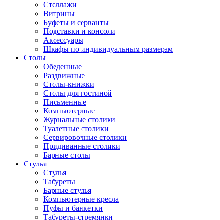
Стеллажи
Витрины
Буфеты и серванты
Подставки и консоли
Аксессуары
Шкафы по индивидуальным размерам
Столы
Обеденные
Раздвижные
Столы-книжки
Столы для гостиной
Письменные
Компьютерные
Журнальные столики
Туалетные столики
Сервировочные столики
Придиванные столики
Барные столы
Стулья
Стулья
Табуреты
Барные стулья
Компьютерные кресла
Пуфы и банкетки
Табуреты-стремянки