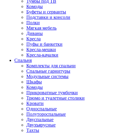
Тумбы под ТВ
Комоды
Буфеты и серванты
Подставки и консоли
Полки
Мягкая мебель
Диваны
Кресла
Пуфы и банкетки
Кресла-мешки
Кресла-качалки
Спальня
Комплекты для спальни
Спальные гарнитуры
Модульные системы
Шкафы
Комоды
Прикроватные тумбочки
Трюмо и туалетные столики
Кровати
Односпальные
Полутороспальные
Двуспальные
Двухъярусные
Тахты