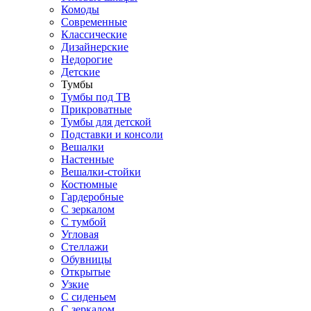
Комоды
Современные
Классические
Дизайнерские
Недорогие
Детские
Тумбы
Тумбы под ТВ
Прикроватные
Тумбы для детской
Подставки и консоли
Вешалки
Настенные
Вешалки-стойки
Костюмные
Гардеробные
С зеркалом
С тумбой
Угловая
Стеллажи
Обувницы
Открытые
Узкие
С сиденьем
С зеркалом