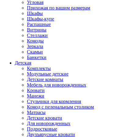
Угловая
Прихожая по вашим размерам
Шкафы
Шкафы-купе
Распашные
Витрины
Стеллажи
Комоды
Зеркала
Скамьи
Банкетки
Детская
Комплекты
Модульные детские
Детские комнаты
Мебель для новорожденных
Кровати
Манежи
Стульчики для кормления
Комод с пеленальным столиком
Матрасы
Детские кровати
Для новорожденных
Подростковые
Двухъярусные кровати