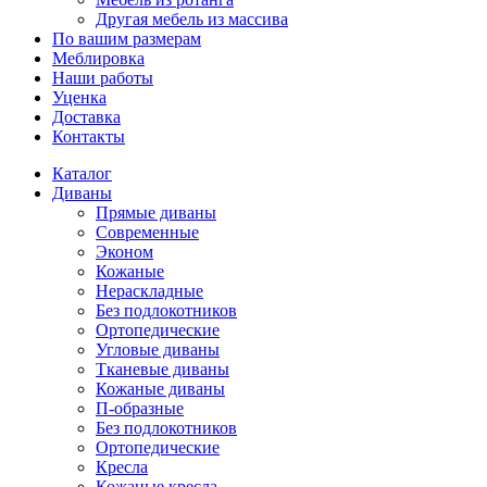
Другая мебель из массива
По вашим размерам
Меблировка
Наши работы
Уценка
Доставка
Контакты
Каталог
Диваны
Прямые диваны
Современные
Эконом
Кожаные
Нераскладные
Без подлокотников
Ортопедические
Угловые диваны
Тканевые диваны
Кожаные диваны
П-образные
Без подлокотников
Ортопедические
Кресла
Кожаные кресла