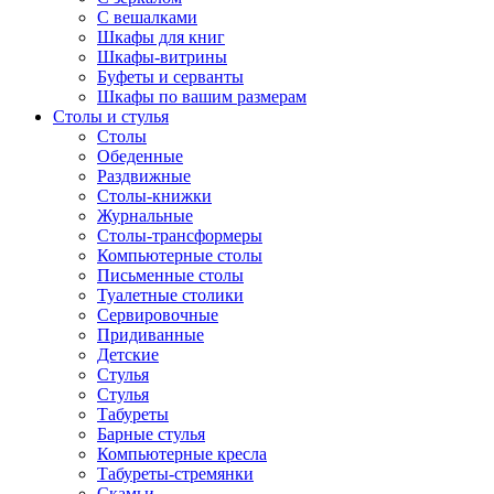
С вешалками
Шкафы для книг
Шкафы-витрины
Буфеты и серванты
Шкафы по вашим размерам
Столы и стулья
Столы
Обеденные
Раздвижные
Столы-книжки
Журнальные
Столы-трансформеры
Компьютерные столы
Письменные столы
Туалетные столики
Сервировочные
Придиванные
Детские
Стулья
Стулья
Табуреты
Барные стулья
Компьютерные кресла
Табуреты-стремянки
Скамьи