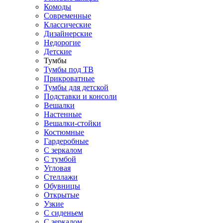
Комоды
Современные
Классические
Дизайнерские
Недорогие
Детские
Тумбы
Тумбы под ТВ
Прикроватные
Тумбы для детской
Подставки и консоли
Вешалки
Настенные
Вешалки-стойки
Костюмные
Гардеробные
С зеркалом
С тумбой
Угловая
Стеллажи
Обувницы
Открытые
Узкие
С сиденьем
С зеркалом