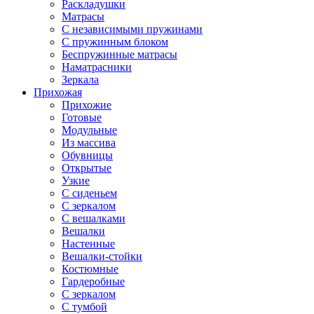
Раскладушки
Матрасы
С независимыми пружинами
С пружинным блоком
Беспружинные матрасы
Наматрасники
Зеркала
Прихожая
Прихожие
Готовые
Модульные
Из массива
Обувницы
Открытые
Узкие
С сиденьем
С зеркалом
С вешалками
Вешалки
Настенные
Вешалки-стойки
Костюмные
Гардеробные
С зеркалом
С тумбой