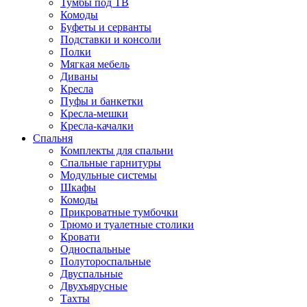
Тумбы под ТВ
Комоды
Буфеты и серванты
Подставки и консоли
Полки
Мягкая мебель
Диваны
Кресла
Пуфы и банкетки
Кресла-мешки
Кресла-качалки
Спальня
Комплекты для спальни
Спальные гарнитуры
Модульные системы
Шкафы
Комоды
Прикроватные тумбочки
Трюмо и туалетные столики
Кровати
Односпальные
Полутороспальные
Двуспальные
Двухъярусные
Тахты