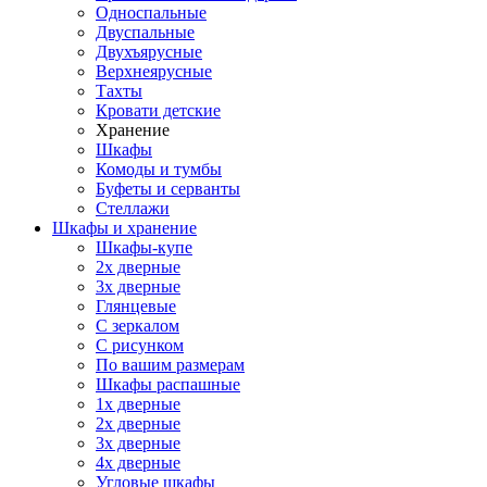
Односпальные
Двуспальные
Двухъярусные
Верхнеярусные
Тахты
Кровати детские
Хранение
Шкафы
Комоды и тумбы
Буфеты и серванты
Стеллажи
Шкафы
и хранение
Шкафы-купе
2х дверные
3х дверные
Глянцевые
С зеркалом
С рисунком
По вашим размерам
Шкафы распашные
1х дверные
2х дверные
3х дверные
4х дверные
Угловые шкафы