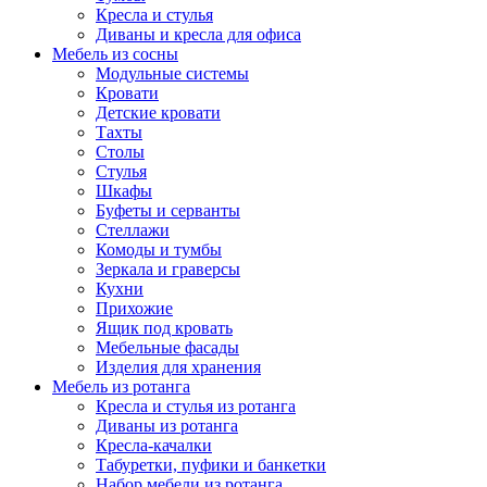
Кресла и стулья
Диваны и кресла для офиса
Мебель из сосны
Модульные системы
Кровати
Детские кровати
Тахты
Столы
Стулья
Шкафы
Буфеты и серванты
Стеллажи
Комоды и тумбы
Зеркала и граверсы
Кухни
Прихожие
Ящик под кровать
Мебельные фасады
Изделия для хранения
Мебель из ротанга
Кресла и стулья из ротанга
Диваны из ротанга
Кресла-качалки
Табуретки, пуфики и банкетки
Набор мебели из ротанга