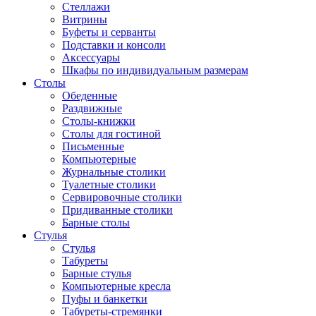
Стеллажи
Витрины
Буфеты и серванты
Подставки и консоли
Аксессуары
Шкафы по индивидуальным размерам
Столы
Обеденные
Раздвижные
Столы-книжки
Столы для гостиной
Письменные
Компьютерные
Журнальные столики
Туалетные столики
Сервировочные столики
Придиванные столики
Барные столы
Стулья
Стулья
Табуреты
Барные стулья
Компьютерные кресла
Пуфы и банкетки
Табуреты-стремянки