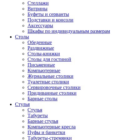
Стеллажи
Витрины
Буфеты и серванты
Подставки и консоли
Аксессуары
Шкафы по индивидуальным размерам
Столы
Обеденные
Раздвижные
Столы-книжки
Столы для гостиной
Письменные
Компьютерные
Журнальные столики
Туалетные столики
Сервировочные столики
Придиванные столики
Барные столы
Стулья
Стулья
Табуреты
Барные стулья
Компьютерные кресла
Пуфы и банкетки
Табуреты-стремянки