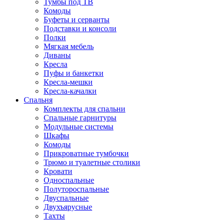
Тумбы под ТВ
Комоды
Буфеты и серванты
Подставки и консоли
Полки
Мягкая мебель
Диваны
Кресла
Пуфы и банкетки
Кресла-мешки
Кресла-качалки
Спальня
Комплекты для спальни
Спальные гарнитуры
Модульные системы
Шкафы
Комоды
Прикроватные тумбочки
Трюмо и туалетные столики
Кровати
Односпальные
Полутороспальные
Двуспальные
Двухъярусные
Тахты