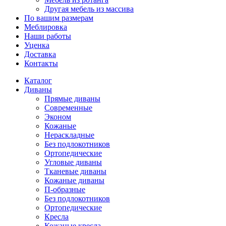
Другая мебель из массива
По вашим размерам
Меблировка
Наши работы
Уценка
Доставка
Контакты
Каталог
Диваны
Прямые диваны
Современные
Эконом
Кожаные
Нераскладные
Без подлокотников
Ортопедические
Угловые диваны
Тканевые диваны
Кожаные диваны
П-образные
Без подлокотников
Ортопедические
Кресла
Кожаные кресла