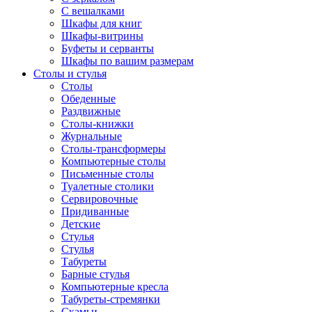
С вешалками
Шкафы для книг
Шкафы-витрины
Буфеты и серванты
Шкафы по вашим размерам
Столы и стулья
Столы
Обеденные
Раздвижные
Столы-книжки
Журнальные
Столы-трансформеры
Компьютерные столы
Письменные столы
Туалетные столики
Сервировочные
Придиванные
Детские
Стулья
Стулья
Табуреты
Барные стулья
Компьютерные кресла
Табуреты-стремянки
Скамьи