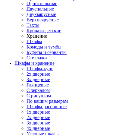
Односпальные
Двуспальные
Двухъярусные
Верхнеярусные
Тахты
Кровати детские
Хранение
Шкафы
Комоды и тумбы
Буфеты и серванты
Стеллажи
Шкафы
и хранение
Шкафы-купе
2х дверные
3х дверные
Глянцевые
С зеркалом
С рисунком
По вашим размерам
Шкафы распашные
1х дверные
2х дверные
3х дверные
4х дверные
Угловые шкафы