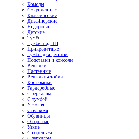
Комоды
Современные
Классические
Дизайнерские
Недорогие
Детские
Тумбы
Тумбы под ТВ
Прикроватные
Тумбы для детской
Подставки и консоли
Вешалки
Настенные
Вешалки-стойки
Костюмные
Гардеробные
С зеркалом
С тумбой
Угловая
Стеллажи
Обувницы
Открытые
Узкие
С сиденьем
С зеркалом