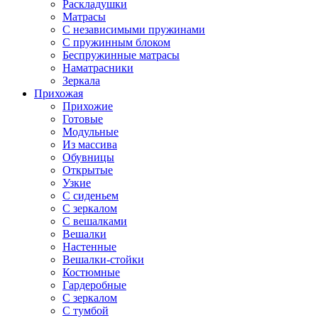
Раскладушки
Матрасы
С независимыми пружинами
С пружинным блоком
Беспружинные матрасы
Наматрасники
Зеркала
Прихожая
Прихожие
Готовые
Модульные
Из массива
Обувницы
Открытые
Узкие
С сиденьем
С зеркалом
С вешалками
Вешалки
Настенные
Вешалки-стойки
Костюмные
Гардеробные
С зеркалом
С тумбой