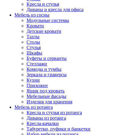
Кресла и стулья
Диваны и кресла для офиса
Мебель из сосны
Модульные системы
Кровати
Детские кровати
Тахты
Столы
Стулья
Шкафы
Буфеты и серванты
Стеллажи
Комоды и тумбы
Зеркала и граверсы
Кухни
Прихожие
Ящик под кровать
Мебельные фасады
Изделия для хранения
Мебель из ротанга
Кресла и стулья из ротанга
Диваны из ротанга
Кресла-качалки
Табуретки, пуфики и банкетки
Набор мебели из ротанга