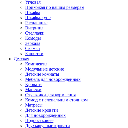
Угловая
Прихожая по вашим размерам
Шкафы
Шкафы-купе
Распашные
Витрины
Стеллажи
Комоды
Зеркала
Скамьи
Банкетки
Детская
Комплекты
Модульные детские
Детские комнаты
Мебель для новорожденных
Кровати
Манежи
Стульчики для кормления
Комод с пеленальным столиком
Матрасы
Детские кровати
Для новорожденных
Подростковые
Двухъярусные кровати