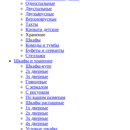
Односпальные
Двуспальные
Двухъярусные
Верхнеярусные
Тахты
Кровати детские
Хранение
Шкафы
Комоды и тумбы
Буфеты и серванты
Стеллажи
Шкафы
и хранение
Шкафы-купе
2х дверные
3х дверные
Глянцевые
С зеркалом
С рисунком
По вашим размерам
Шкафы распашные
1х дверные
2х дверные
3х дверные
4х дверные
Угловые шкафы