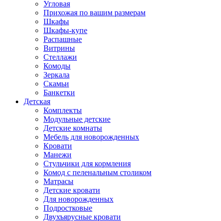
Угловая
Прихожая по вашим размерам
Шкафы
Шкафы-купе
Распашные
Витрины
Стеллажи
Комоды
Зеркала
Скамьи
Банкетки
Детская
Комплекты
Модульные детские
Детские комнаты
Мебель для новорожденных
Кровати
Манежи
Стульчики для кормления
Комод с пеленальным столиком
Матрасы
Детские кровати
Для новорожденных
Подростковые
Двухъярусные кровати