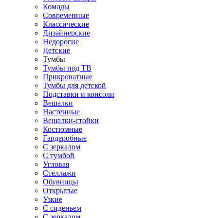
Комоды
Современные
Классические
Дизайнерские
Недорогие
Детские
Тумбы
Тумбы под ТВ
Прикроватные
Тумбы для детской
Подставки и консоли
Вешалки
Настенные
Вешалки-стойки
Костюмные
Гардеробные
С зеркалом
С тумбой
Угловая
Стеллажи
Обувницы
Открытые
Узкие
С сиденьем
С зеркалом