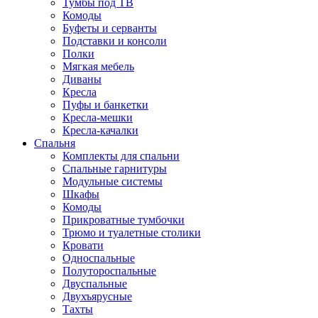
Тумбы под ТВ
Комоды
Буфеты и серванты
Подставки и консоли
Полки
Мягкая мебель
Диваны
Кресла
Пуфы и банкетки
Кресла-мешки
Кресла-качалки
Спальня
Комплекты для спальни
Спальные гарнитуры
Модульные системы
Шкафы
Комоды
Прикроватные тумбочки
Трюмо и туалетные столики
Кровати
Односпальные
Полутороспальные
Двуспальные
Двухъярусные
Тахты