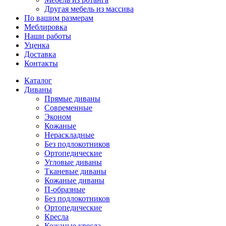
Другая мебель из массива
По вашим размерам
Меблировка
Наши работы
Уценка
Доставка
Контакты
Каталог
Диваны
Прямые диваны
Современные
Эконом
Кожаные
Нераскладные
Без подлокотников
Ортопедические
Угловые диваны
Тканевые диваны
Кожаные диваны
П-образные
Без подлокотников
Ортопедические
Кресла
Кожаные кресла