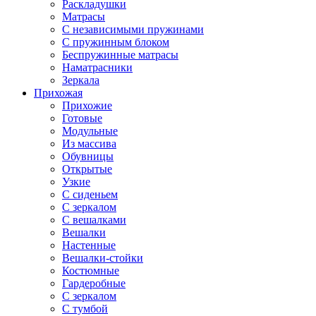
Раскладушки
Матрасы
С независимыми пружинами
С пружинным блоком
Беспружинные матрасы
Наматрасники
Зеркала
Прихожая
Прихожие
Готовые
Модульные
Из массива
Обувницы
Открытые
Узкие
С сиденьем
С зеркалом
С вешалками
Вешалки
Настенные
Вешалки-стойки
Костюмные
Гардеробные
С зеркалом
С тумбой