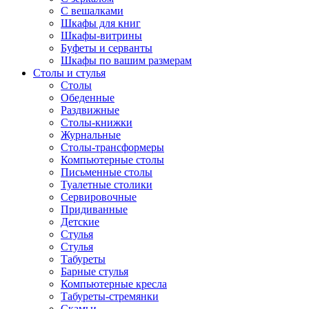
С вешалками
Шкафы для книг
Шкафы-витрины
Буфеты и серванты
Шкафы по вашим размерам
Столы и стулья
Столы
Обеденные
Раздвижные
Столы-книжки
Журнальные
Столы-трансформеры
Компьютерные столы
Письменные столы
Туалетные столики
Сервировочные
Придиванные
Детские
Стулья
Стулья
Табуреты
Барные стулья
Компьютерные кресла
Табуреты-стремянки
Скамьи