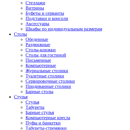
Стеллажи
Витрины
Буфеты и серванты
Подставки и консоли
Аксессуары
Шкафы по индивидуальным размерам
Столы
Обеденные
Раздвижные
Столы-книжки
Столы для гостиной
Письменные
Компьютерные
Журнальные столики
Туалетные столики
Сервировочные столики
Придиванные столики
Барные столы
Стулья
Стулья
Табуреты
Барные стулья
Компьютерные кресла
Пуфы и банкетки
Табуреты-стремянки