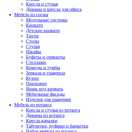
Кресла и стулья
Диваны и кресла для офиса
Мебель из сосны
Модульные системы
Кровати
Детские кровати
Тахты
Столы
Стулья
Шкафы
Буфеты и серванты
Стеллажи
Комоды и тумбы
Зеркала и граверсы
Кухни
Прихожие
Ящик под кровать
Мебельные фасады
Изделия для хранения
Мебель из ротанга
Кресла и стулья из ротанга
Диваны из ротанга
Кресла-качалки
Табуретки, пуфики и банкетки
Набор мебели из ротанга