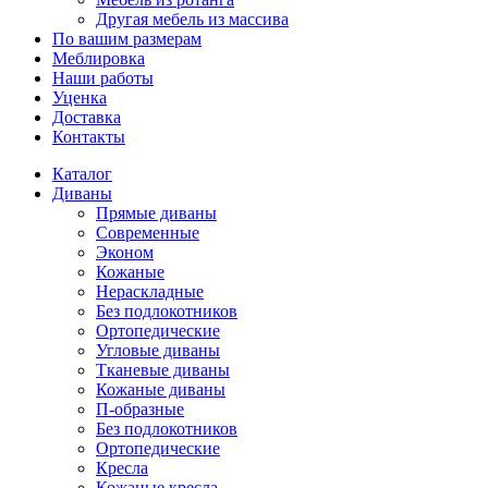
Другая мебель из массива
По вашим размерам
Меблировка
Наши работы
Уценка
Доставка
Контакты
Каталог
Диваны
Прямые диваны
Современные
Эконом
Кожаные
Нераскладные
Без подлокотников
Ортопедические
Угловые диваны
Тканевые диваны
Кожаные диваны
П-образные
Без подлокотников
Ортопедические
Кресла
Кожаные кресла