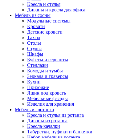
Кресла и стулья
Диваны и кресла для офиса
Мебель из сосны
Модульные системы
Кровати
Детские кровати
Тахты
Столы
Стулья
Шкафы
Буфеты и серванты
Стеллажи
Комоды и тумбы
Зеркала и граверсы
Кухни
Прихожие
Ящик под кровать
Мебельные фасады
Изделия для хранения
Мебель из ротанга
Кресла и стулья из ротанга
Диваны из ротанга
Кресла-качалки
Табуретки, пуфики и банкетки
Набор мебели из ротанга