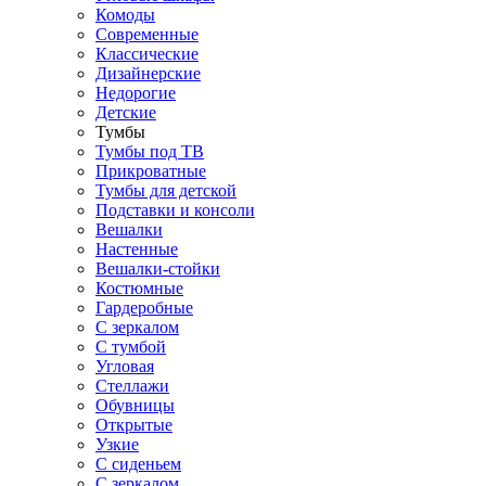
Комоды
Современные
Классические
Дизайнерские
Недорогие
Детские
Тумбы
Тумбы под ТВ
Прикроватные
Тумбы для детской
Подставки и консоли
Вешалки
Настенные
Вешалки-стойки
Костюмные
Гардеробные
С зеркалом
С тумбой
Угловая
Стеллажи
Обувницы
Открытые
Узкие
С сиденьем
С зеркалом