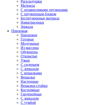
Раскладушки
Матрасы
С независимыми пружинами
С пружинным блоком
Беспружинные матрасы
Наматрасники
Зеркала
Прихожая
Прихожие
Готовые
Модульные
Из массива
Обувницы
Открытые
Узкие
С сиденьем
С зеркалом
С вешалками
Вешалки
Настенные
Вешалки-стойки
Костюмные
Гардеробные
С зеркалом
С тумбой