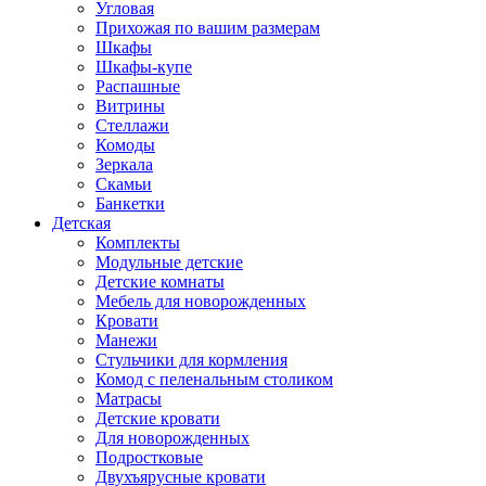
Угловая
Прихожая по вашим размерам
Шкафы
Шкафы-купе
Распашные
Витрины
Стеллажи
Комоды
Зеркала
Скамьи
Банкетки
Детская
Комплекты
Модульные детские
Детские комнаты
Мебель для новорожденных
Кровати
Манежи
Стульчики для кормления
Комод с пеленальным столиком
Матрасы
Детские кровати
Для новорожденных
Подростковые
Двухъярусные кровати