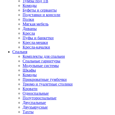
Тумбы под ТВ
Комоды
Буфеты и серванты
Подставки и консоли
Полки
Мягкая мебель
Диваны
Кресла
Пуфы и банкетки
Кресла-мешки
Кресла-качалки
Спальня
Комплекты для спальни
Спальные гарнитуры
Модульные системы
Шкафы
Комоды
Прикроватные тумбочки
Трюмо и туалетные столики
Кровати
Односпальные
Полутороспальные
Двуспальные
Двухъярусные
Тахты