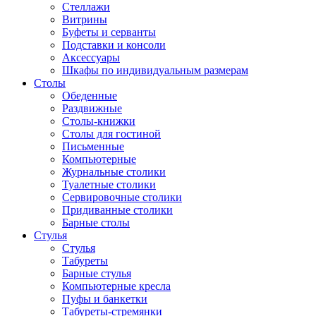
Стеллажи
Витрины
Буфеты и серванты
Подставки и консоли
Аксессуары
Шкафы по индивидуальным размерам
Столы
Обеденные
Раздвижные
Столы-книжки
Столы для гостиной
Письменные
Компьютерные
Журнальные столики
Туалетные столики
Сервировочные столики
Придиванные столики
Барные столы
Стулья
Стулья
Табуреты
Барные стулья
Компьютерные кресла
Пуфы и банкетки
Табуреты-стремянки