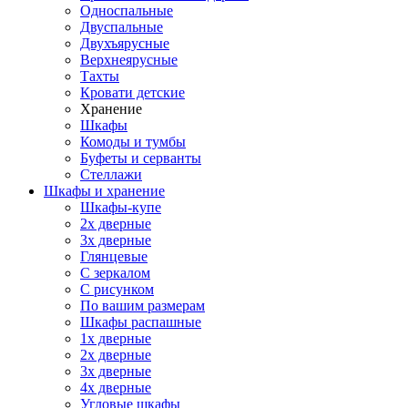
Односпальные
Двуспальные
Двухъярусные
Верхнеярусные
Тахты
Кровати детские
Хранение
Шкафы
Комоды и тумбы
Буфеты и серванты
Стеллажи
Шкафы
и хранение
Шкафы-купе
2х дверные
3х дверные
Глянцевые
С зеркалом
С рисунком
По вашим размерам
Шкафы распашные
1х дверные
2х дверные
3х дверные
4х дверные
Угловые шкафы