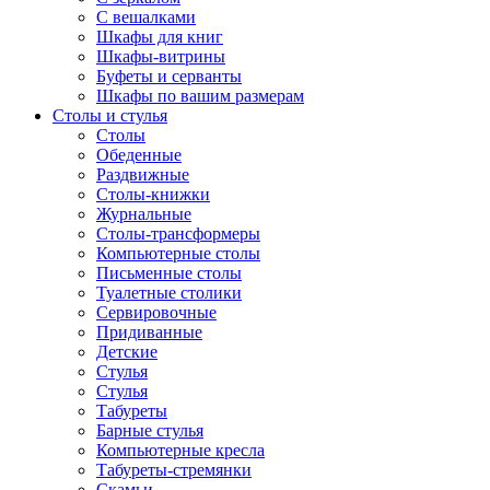
С вешалками
Шкафы для книг
Шкафы-витрины
Буфеты и серванты
Шкафы по вашим размерам
Столы и стулья
Столы
Обеденные
Раздвижные
Столы-книжки
Журнальные
Столы-трансформеры
Компьютерные столы
Письменные столы
Туалетные столики
Сервировочные
Придиванные
Детские
Стулья
Стулья
Табуреты
Барные стулья
Компьютерные кресла
Табуреты-стремянки
Скамьи