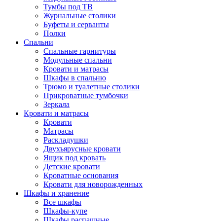
Тумбы под ТВ
Журнальные столики
Буфеты и серванты
Полки
Спальни
Спальные гарнитуры
Модульные спальни
Кровати и матрасы
Шкафы в спальню
Трюмо и туалетные столики
Прикроватные тумбочки
Зеркала
Кровати и матрасы
Кровати
Матрасы
Раскладушки
Двухъярусные кровати
Ящик под кровать
Детские кровати
Кроватные основания
Кровати для новорожденных
Шкафы и хранение
Все шкафы
Шкафы-купе
Шкафы распашные