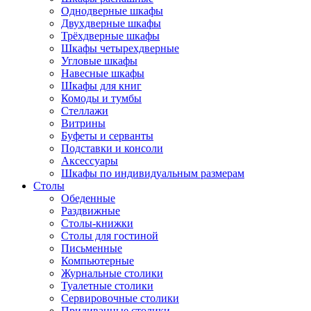
Однодверные шкафы
Двухдверные шкафы
Трёхдверные шкафы
Шкафы четырехдверные
Угловые шкафы
Навесные шкафы
Шкафы для книг
Комоды и тумбы
Стеллажи
Витрины
Буфеты и серванты
Подставки и консоли
Аксессуары
Шкафы по индивидуальным размерам
Столы
Обеденные
Раздвижные
Столы-книжки
Столы для гостиной
Письменные
Компьютерные
Журнальные столики
Туалетные столики
Сервировочные столики
Придиванные столики