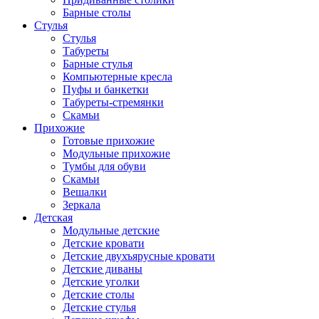
Барные столы
Стулья
Стулья
Табуреты
Барные стулья
Компьютерные кресла
Пуфы и банкетки
Табуреты-стремянки
Скамьи
Прихожие
Готовые прихожие
Модульные прихожие
Тумбы для обуви
Скамьи
Вешалки
Зеркала
Детская
Модульные детские
Детские кровати
Детские двухъярусные кровати
Детские диваны
Детские уголки
Детские столы
Детские стулья