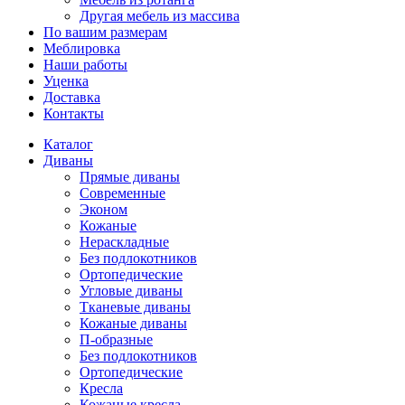
Другая мебель из массива
По вашим размерам
Меблировка
Наши работы
Уценка
Доставка
Контакты
Каталог
Диваны
Прямые диваны
Современные
Эконом
Кожаные
Нераскладные
Без подлокотников
Ортопедические
Угловые диваны
Тканевые диваны
Кожаные диваны
П-образные
Без подлокотников
Ортопедические
Кресла
Кожаные кресла