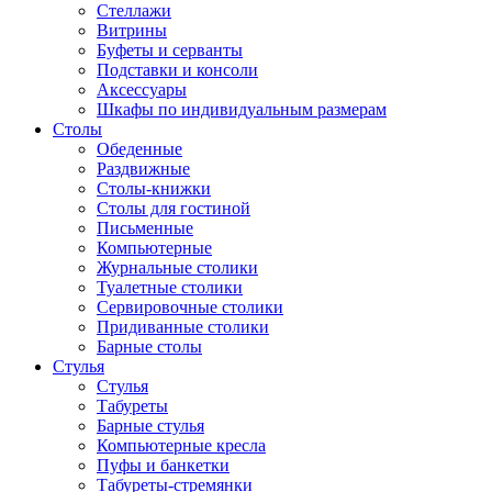
Стеллажи
Витрины
Буфеты и серванты
Подставки и консоли
Аксессуары
Шкафы по индивидуальным размерам
Столы
Обеденные
Раздвижные
Столы-книжки
Столы для гостиной
Письменные
Компьютерные
Журнальные столики
Туалетные столики
Сервировочные столики
Придиванные столики
Барные столы
Стулья
Стулья
Табуреты
Барные стулья
Компьютерные кресла
Пуфы и банкетки
Табуреты-стремянки