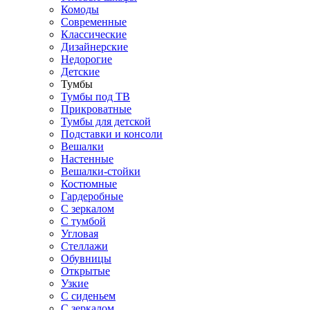
Комоды
Современные
Классические
Дизайнерские
Недорогие
Детские
Тумбы
Тумбы под ТВ
Прикроватные
Тумбы для детской
Подставки и консоли
Вешалки
Настенные
Вешалки-стойки
Костюмные
Гардеробные
С зеркалом
С тумбой
Угловая
Стеллажи
Обувницы
Открытые
Узкие
С сиденьем
С зеркалом