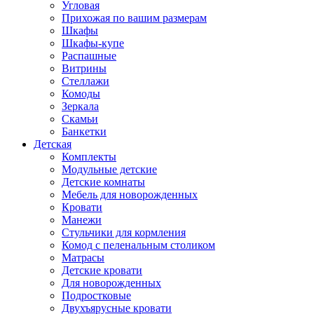
Угловая
Прихожая по вашим размерам
Шкафы
Шкафы-купе
Распашные
Витрины
Стеллажи
Комоды
Зеркала
Скамьи
Банкетки
Детская
Комплекты
Модульные детские
Детские комнаты
Мебель для новорожденных
Кровати
Манежи
Стульчики для кормления
Комод с пеленальным столиком
Матрасы
Детские кровати
Для новорожденных
Подростковые
Двухъярусные кровати