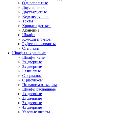
Односпальные
Двуспальные
Двухъярусные
Верхнеярусные
Тахты
Кровати детские
Хранение
Шкафы
Комоды и тумбы
Буфеты и серванты
Стеллажи
Шкафы
и хранение
Шкафы-купе
2х дверные
3х дверные
Глянцевые
С зеркалом
С рисунком
По вашим размерам
Шкафы распашные
1х дверные
2х дверные
3х дверные
4х дверные
Угловые шкафы