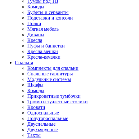
Тумбы под ТВ
Комоды
Буфеты и серванты
Подставки и консоли
Полки
Мягкая мебель
Диваны
Кресла
Пуфы и банкетки
Кресла-мешки
Кресла-качалки
Спальня
Комплекты для спальни
Спальные гарнитуры
Модульные системы
Шкафы
Комоды
Прикроватные тумбочки
Трюмо и туалетные столики
Кровати
Односпальные
Полутороспальные
Двуспальные
Двухъярусные
Тахты