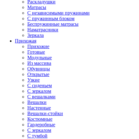
Раскладушки
Матрасы
С независимыми пружинами
С пружинным блоком
Беспружинные матрасы
Наматрасники
Зеркала
Прихожая
Прихожие
Готовые
Модульные
Из массива
Обувницы
Открытые
Узкие
С сиденьем
С зеркалом
С вешалками
Вешалки
Настенные
Вешалки-стойки
Костюмные
Гардеробные
С зеркалом
С тумбой