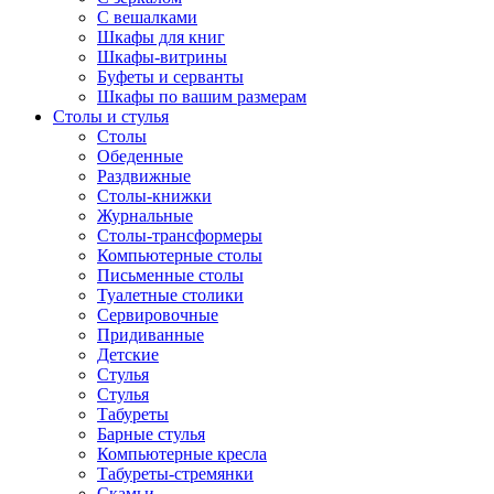
С вешалками
Шкафы для книг
Шкафы-витрины
Буфеты и серванты
Шкафы по вашим размерам
Столы и стулья
Столы
Обеденные
Раздвижные
Столы-книжки
Журнальные
Столы-трансформеры
Компьютерные столы
Письменные столы
Туалетные столики
Сервировочные
Придиванные
Детские
Стулья
Стулья
Табуреты
Барные стулья
Компьютерные кресла
Табуреты-стремянки
Скамьи