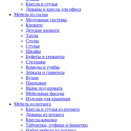
Кресла и стулья
Диваны и кресла для офиса
Мебель из сосны
Модульные системы
Кровати
Детские кровати
Тахты
Столы
Стулья
Шкафы
Буфеты и серванты
Стеллажи
Комоды и тумбы
Зеркала и граверсы
Кухни
Прихожие
Ящик под кровать
Мебельные фасады
Изделия для хранения
Мебель из ротанга
Кресла и стулья из ротанга
Диваны из ротанга
Кресла-качалки
Табуретки, пуфики и банкетки
Набор мебели из ротанга