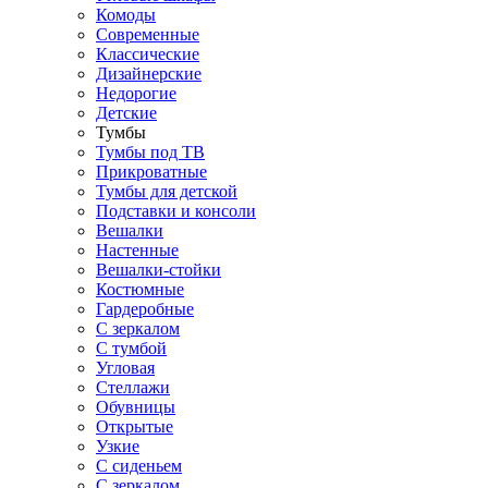
Комоды
Современные
Классические
Дизайнерские
Недорогие
Детские
Тумбы
Тумбы под ТВ
Прикроватные
Тумбы для детской
Подставки и консоли
Вешалки
Настенные
Вешалки-стойки
Костюмные
Гардеробные
С зеркалом
С тумбой
Угловая
Стеллажи
Обувницы
Открытые
Узкие
С сиденьем
С зеркалом