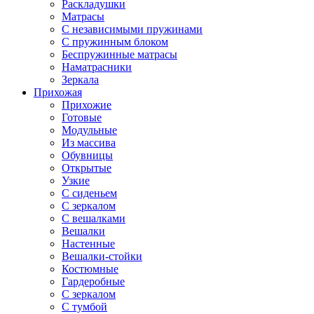
Раскладушки
Матрасы
С независимыми пружинами
С пружинным блоком
Беспружинные матрасы
Наматрасники
Зеркала
Прихожая
Прихожие
Готовые
Модульные
Из массива
Обувницы
Открытые
Узкие
С сиденьем
С зеркалом
С вешалками
Вешалки
Настенные
Вешалки-стойки
Костюмные
Гардеробные
С зеркалом
С тумбой