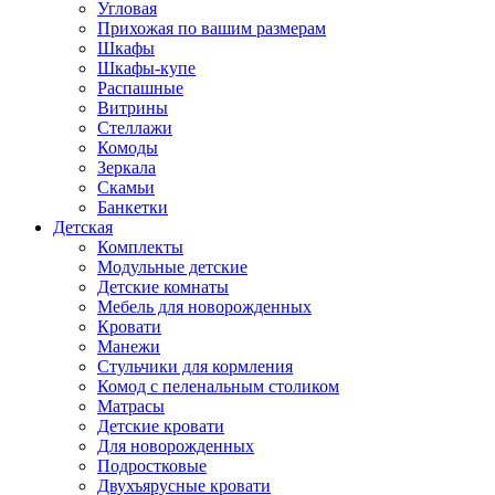
Угловая
Прихожая по вашим размерам
Шкафы
Шкафы-купе
Распашные
Витрины
Стеллажи
Комоды
Зеркала
Скамьи
Банкетки
Детская
Комплекты
Модульные детские
Детские комнаты
Мебель для новорожденных
Кровати
Манежи
Стульчики для кормления
Комод с пеленальным столиком
Матрасы
Детские кровати
Для новорожденных
Подростковые
Двухъярусные кровати