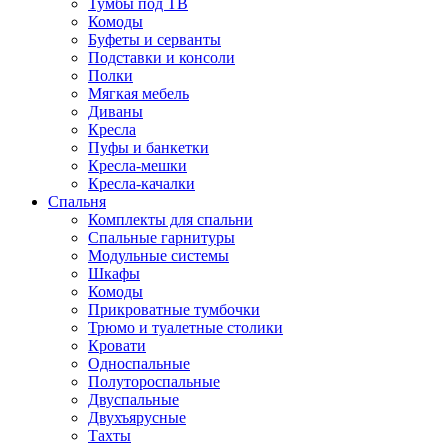
Тумбы под ТВ
Комоды
Буфеты и серванты
Подставки и консоли
Полки
Мягкая мебель
Диваны
Кресла
Пуфы и банкетки
Кресла-мешки
Кресла-качалки
Спальня
Комплекты для спальни
Спальные гарнитуры
Модульные системы
Шкафы
Комоды
Прикроватные тумбочки
Трюмо и туалетные столики
Кровати
Односпальные
Полутороспальные
Двуспальные
Двухъярусные
Тахты