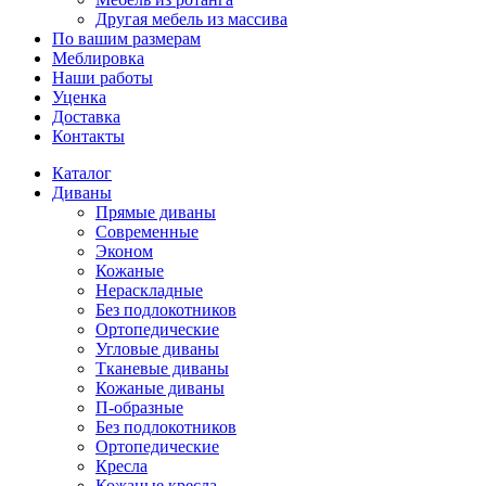
Другая мебель из массива
По вашим размерам
Меблировка
Наши работы
Уценка
Доставка
Контакты
Каталог
Диваны
Прямые диваны
Современные
Эконом
Кожаные
Нераскладные
Без подлокотников
Ортопедические
Угловые диваны
Тканевые диваны
Кожаные диваны
П-образные
Без подлокотников
Ортопедические
Кресла
Кожаные кресла