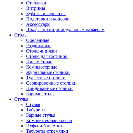
Стеллажи
Витрины
Буфеты и серванты
Подставки и консоли
Аксессуары
Шкафы по индивидуальным размерам
Столы
Обеденные
Раздвижные
Столы-книжки
Столы для гостиной
Письменные
Компьютерные
Журнальные столики
Туалетные столики
Сервировочные столики
Придиванные столики
Барные столы
Стулья
Стулья
Табуреты
Барные стулья
Компьютерные кресла
Пуфы и банкетки
Табуреты-стремянки