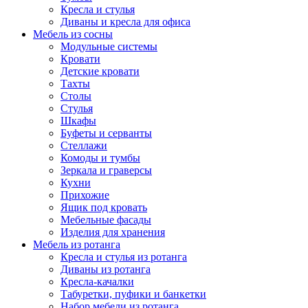
Кресла и стулья
Диваны и кресла для офиса
Мебель из сосны
Модульные системы
Кровати
Детские кровати
Тахты
Столы
Стулья
Шкафы
Буфеты и серванты
Стеллажи
Комоды и тумбы
Зеркала и граверсы
Кухни
Прихожие
Ящик под кровать
Мебельные фасады
Изделия для хранения
Мебель из ротанга
Кресла и стулья из ротанга
Диваны из ротанга
Кресла-качалки
Табуретки, пуфики и банкетки
Набор мебели из ротанга