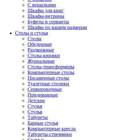
С вешалками
Шкафы для книг
Шкафы-витрины
Буфеты и серванты
Шкафы по вашим размерам
Столы и стулья
Столы
Обеденные
Раздвижные
Столы-книжки
Журнальные
Столы-трансформеры
Компьютерные столы
Письменные столы
Туалетные столики
Сервировочные
Придиванные
Детские
Стулья
Стулья
Табуреты
Барные стулья
Компьютерные кресла
Табуреты-стремянки
Скамьи