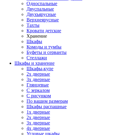
Односпальные
Двуспальные
Двухъярусные
Верхнеярусные
Тахты
Кровати детские
Хранение
Шкафы
Комоды и тумбы
Буфеты и серванты
Стеллажи
Шкафы
и хранение
Шкафы-купе
2х дверные
3х дверные
Глянцевые
С зеркалом
С рисунком
По вашим размерам
Шкафы распашные
1х дверные
2х дверные
3х дверные
4х дверные
Угловые шкафы