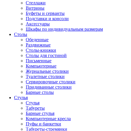
Стеллажи
Витрины
Буфеты и серванты
Подставки и консоли
Аксессуары
Шкафы по индивидуальным размерам
Столы
Обеденные
Раздвижные
Столы-книжки
Столы для гостиной
Письменные
Компьютерные
Журнальные столики
Туалетные столики
Сервировочные столики
Придиванные столики
Барные столы
Стулья
Стулья
Табуреты
Барные стулья
Компьютерные кресла
Пуфы и банкетки
Табуреты-стремянки