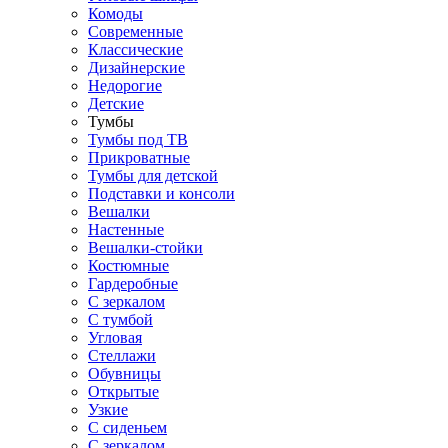
Комоды
Современные
Классические
Дизайнерские
Недорогие
Детские
Тумбы
Тумбы под ТВ
Прикроватные
Тумбы для детской
Подставки и консоли
Вешалки
Настенные
Вешалки-стойки
Костюмные
Гардеробные
С зеркалом
С тумбой
Угловая
Стеллажи
Обувницы
Открытые
Узкие
С сиденьем
С зеркалом