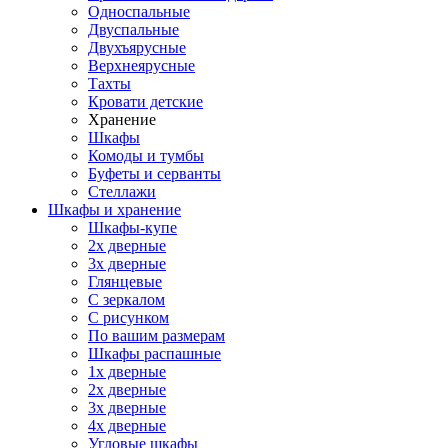
Односпальные
Двуспальные
Двухъярусные
Верхнеярусные
Тахты
Кровати детские
Хранение
Шкафы
Комоды и тумбы
Буфеты и серванты
Стеллажи
Шкафы
и хранение
Шкафы-купе
2х дверные
3х дверные
Глянцевые
С зеркалом
С рисунком
По вашим размерам
Шкафы распашные
1х дверные
2х дверные
3х дверные
4х дверные
Угловые шкафы