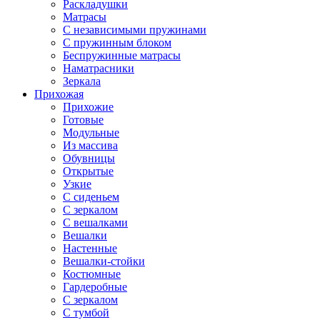
Раскладушки
Матрасы
С независимыми пружинами
С пружинным блоком
Беспружинные матрасы
Наматрасники
Зеркала
Прихожая
Прихожие
Готовые
Модульные
Из массива
Обувницы
Открытые
Узкие
С сиденьем
С зеркалом
С вешалками
Вешалки
Настенные
Вешалки-стойки
Костюмные
Гардеробные
С зеркалом
С тумбой