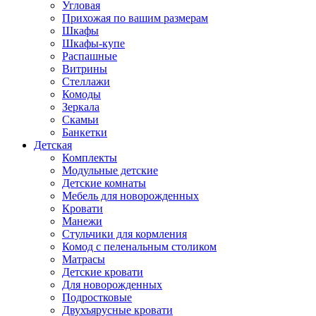
Угловая
Прихожая по вашим размерам
Шкафы
Шкафы-купе
Распашные
Витрины
Стеллажи
Комоды
Зеркала
Скамьи
Банкетки
Детская
Комплекты
Модульные детские
Детские комнаты
Мебель для новорожденных
Кровати
Манежи
Стульчики для кормления
Комод с пеленальным столиком
Матрасы
Детские кровати
Для новорожденных
Подростковые
Двухъярусные кровати