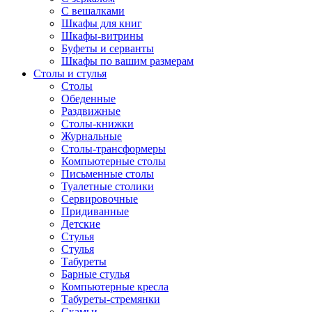
С вешалками
Шкафы для книг
Шкафы-витрины
Буфеты и серванты
Шкафы по вашим размерам
Столы и стулья
Столы
Обеденные
Раздвижные
Столы-книжки
Журнальные
Столы-трансформеры
Компьютерные столы
Письменные столы
Туалетные столики
Сервировочные
Придиванные
Детские
Стулья
Стулья
Табуреты
Барные стулья
Компьютерные кресла
Табуреты-стремянки
Скамьи