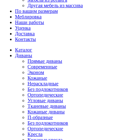
Другая мебель из массива
По вашим размерам
Меблировка
Наши работы
Уценка
Доставка
Контакты
Каталог
Диваны
Прямые диваны
Современные
Эконом
Кожаные
Нераскладные
Без подлокотников
Ортопедические
Угловые диваны
Тканевые диваны
Кожаные диваны
П-образные
Без подлокотников
Ортопедические
Кресла
Кожаные кресла