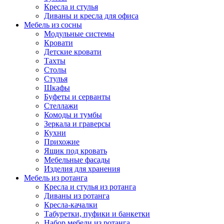
Кресла и стулья
Диваны и кресла для офиса
Мебель из сосны
Модульные системы
Кровати
Детские кровати
Тахты
Столы
Стулья
Шкафы
Буфеты и серванты
Стеллажи
Комоды и тумбы
Зеркала и граверсы
Кухни
Прихожие
Ящик под кровать
Мебельные фасады
Изделия для хранения
Мебель из ротанга
Кресла и стулья из ротанга
Диваны из ротанга
Кресла-качалки
Табуретки, пуфики и банкетки
Набор мебели из ротанга