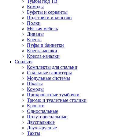
Тумбы под ТВ
Комоды
Буфеты и серванты
Подставки и консоли
Полки
Мягкая мебель
Диваны
Кресла
Пуфы и банкетки
Кресла-мешки
Кресла-качалки
Спальня
Комплекты для спальни
Спальные гарнитуры
Модульные системы
Шкафы
Комоды
Прикроватные тумбочки
Трюмо и туалетные столики
Кровати
Односпальные
Полутороспальные
Двуспальные
Двухъярусные
Тахты