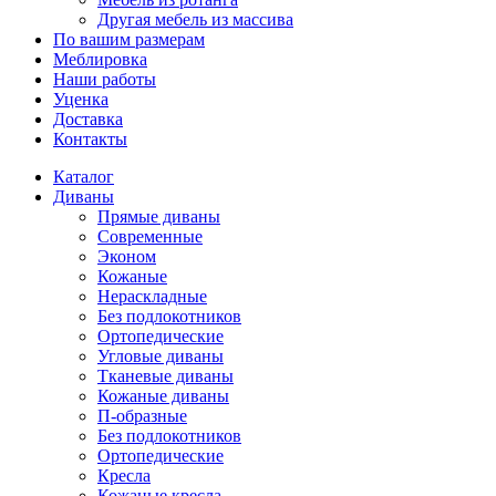
Другая мебель из массива
По вашим размерам
Меблировка
Наши работы
Уценка
Доставка
Контакты
Каталог
Диваны
Прямые диваны
Современные
Эконом
Кожаные
Нераскладные
Без подлокотников
Ортопедические
Угловые диваны
Тканевые диваны
Кожаные диваны
П-образные
Без подлокотников
Ортопедические
Кресла
Кожаные кресла