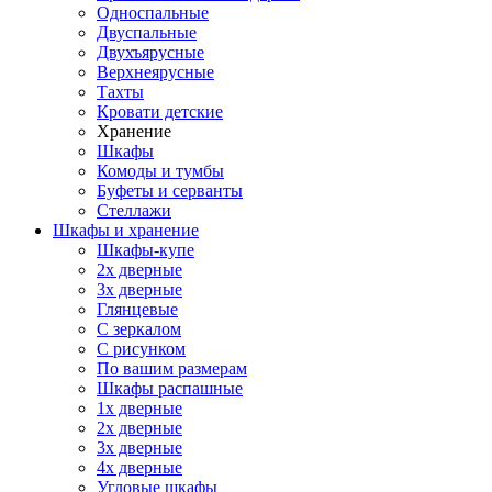
Односпальные
Двуспальные
Двухъярусные
Верхнеярусные
Тахты
Кровати детские
Хранение
Шкафы
Комоды и тумбы
Буфеты и серванты
Стеллажи
Шкафы
и хранение
Шкафы-купе
2х дверные
3х дверные
Глянцевые
С зеркалом
С рисунком
По вашим размерам
Шкафы распашные
1х дверные
2х дверные
3х дверные
4х дверные
Угловые шкафы