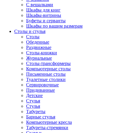
С вешалками
Шкафы для книг
Шкафы-витрины
Буфеты и серванты
Шкафы по вашим размерам
Столы и стулья
Столы
Обеденные
Раздвижные
Столы-книжки
Журнальные
Столы-трансформеры
Компьютерные столы
Письменные столы
Туалетные столики
Сервировочные
Придиванные
Детские
Стулья
Стулья
Табуреты
Барные стулья
Компьютерные кресла
Табуреты-стремянки
Скамьи