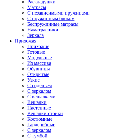
Раскладушки
Матрасы
С независимыми пружинами
С пружинным блоком
Беспружинные матрасы
Наматрасники
Зеркала
Прихожая
Прихожие
Готовые
Модульные
Из массива
Обувницы
Открытые
Узкие
С сиденьем
С зеркалом
С вешалками
Вешалки
Настенные
Вешалки-стойки
Костюмные
Гардеробные
С зеркалом
С тумбой