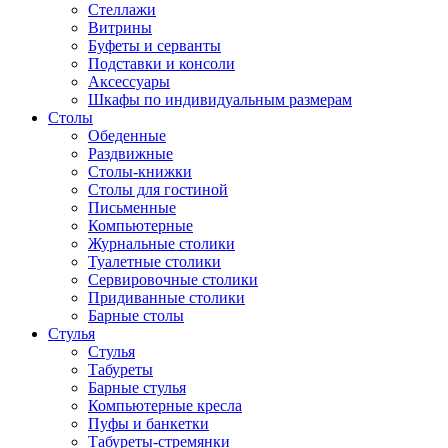
Стеллажи
Витрины
Буфеты и серванты
Подставки и консоли
Аксессуары
Шкафы по индивидуальным размерам
Столы
Обеденные
Раздвижные
Столы-книжки
Столы для гостиной
Письменные
Компьютерные
Журнальные столики
Туалетные столики
Сервировочные столики
Придиванные столики
Барные столы
Стулья
Стулья
Табуреты
Барные стулья
Компьютерные кресла
Пуфы и банкетки
Табуреты-стремянки