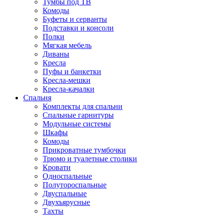
Тумбы под ТВ
Комоды
Буфеты и серванты
Подставки и консоли
Полки
Мягкая мебель
Диваны
Кресла
Пуфы и банкетки
Кресла-мешки
Кресла-качалки
Спальня
Комплекты для спальни
Спальные гарнитуры
Модульные системы
Шкафы
Комоды
Прикроватные тумбочки
Трюмо и туалетные столики
Кровати
Односпальные
Полутороспальные
Двуспальные
Двухъярусные
Тахты