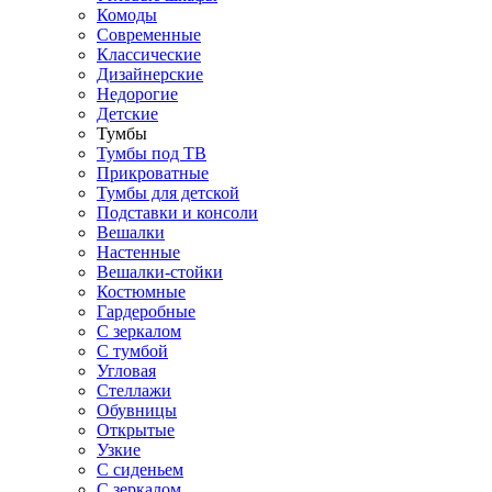
Комоды
Современные
Классические
Дизайнерские
Недорогие
Детские
Тумбы
Тумбы под ТВ
Прикроватные
Тумбы для детской
Подставки и консоли
Вешалки
Настенные
Вешалки-стойки
Костюмные
Гардеробные
С зеркалом
С тумбой
Угловая
Стеллажи
Обувницы
Открытые
Узкие
С сиденьем
С зеркалом