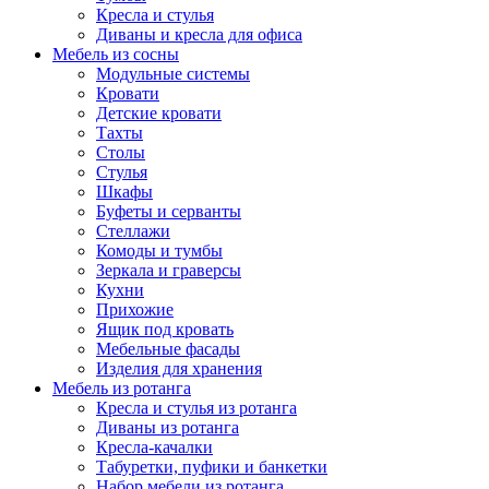
Кресла и стулья
Диваны и кресла для офиса
Мебель из сосны
Модульные системы
Кровати
Детские кровати
Тахты
Столы
Стулья
Шкафы
Буфеты и серванты
Стеллажи
Комоды и тумбы
Зеркала и граверсы
Кухни
Прихожие
Ящик под кровать
Мебельные фасады
Изделия для хранения
Мебель из ротанга
Кресла и стулья из ротанга
Диваны из ротанга
Кресла-качалки
Табуретки, пуфики и банкетки
Набор мебели из ротанга