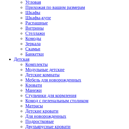
Угловая
Прихожая по вашим размерам
Шкафы
Шкафы-купе
Распашные
Витрины
Стеллажи
Комоды
Зеркала
Скамьи
Банкетки
Детская
Комплекты
Модульные детские
Детские комнаты
Мебель для новорожденных
Кровати
Манежи
Стульчики для кормления
Комод с пеленальным столиком
Матрасы
Детские кровати
Для новорожденных
Подростковые
Двухъярусные кровати