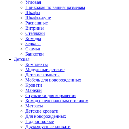
Угловая
Прихожая по вашим размерам
Шкафы
Шкафы-купе
Распашные
Витрины
Стеллажи
Комоды
Зеркала
Скамьи
Банкетки
Детская
Комплекты
Модульные детские
Детские комнаты
Мебель для новорожденных
Кровати
Манежи
Стульчики для кормления
Комод с пеленальным столиком
Матрасы
Детские кровати
Для новорожденных
Подростковые
Двухъярусные кровати