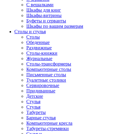
С вешалками
Шкафы для книг
Шкафы-витрины
Буфеты и серванты
Шкафы по вашим размерам
Столы и стулья
Столы
Обеденные
Раздвижные
Столы-книжки
Журнальные
Столы-трансформеры
Компьютерные столы
Письменные столы
Туалетные столики
Сервировочные
Придиванные
Детские
Стулья
Стулья
Табуреты
Барные стулья
Компьютерные кресла
Табуреты-стремянки
Скамьи