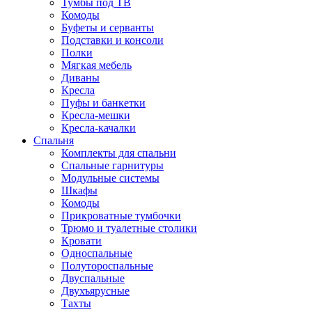
Тумбы под ТВ
Комоды
Буфеты и серванты
Подставки и консоли
Полки
Мягкая мебель
Диваны
Кресла
Пуфы и банкетки
Кресла-мешки
Кресла-качалки
Спальня
Комплекты для спальни
Спальные гарнитуры
Модульные системы
Шкафы
Комоды
Прикроватные тумбочки
Трюмо и туалетные столики
Кровати
Односпальные
Полутороспальные
Двуспальные
Двухъярусные
Тахты