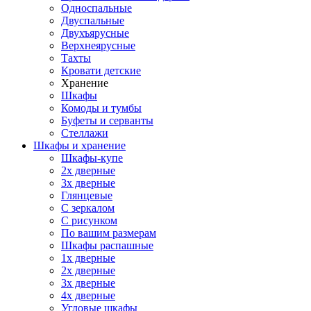
Односпальные
Двуспальные
Двухъярусные
Верхнеярусные
Тахты
Кровати детские
Хранение
Шкафы
Комоды и тумбы
Буфеты и серванты
Стеллажи
Шкафы
и хранение
Шкафы-купе
2х дверные
3х дверные
Глянцевые
С зеркалом
С рисунком
По вашим размерам
Шкафы распашные
1х дверные
2х дверные
3х дверные
4х дверные
Угловые шкафы