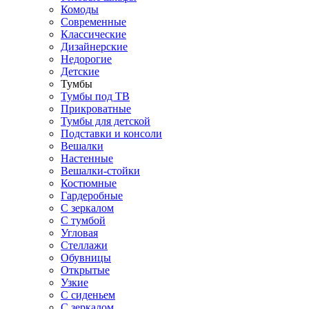
Комоды
Современные
Классические
Дизайнерские
Недорогие
Детские
Тумбы
Тумбы под ТВ
Прикроватные
Тумбы для детской
Подставки и консоли
Вешалки
Настенные
Вешалки-стойки
Костюмные
Гардеробные
С зеркалом
С тумбой
Угловая
Стеллажи
Обувницы
Открытые
Узкие
С сиденьем
С зеркалом