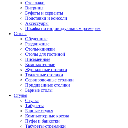
Стеллажи
Витрины
Буфеты и серванты
Подставки и консоли
Аксессуары
Шкафы по индивидуальным размерам
Столы
Обеденные
Раздвижные
Столы-книжки
Столы для гостиной
Письменные
Компьютерные
Журнальные столики
Туалетные столики
Сервировочные столики
Придиванные столики
Барные столы
Стулья
Стулья
Табуреты
Барные стулья
Компьютерные кресла
Пуфы и банкетки
Табуреты-стремянки