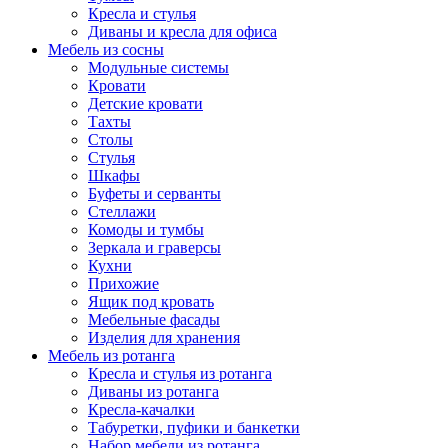
Кресла и стулья
Диваны и кресла для офиса
Мебель из сосны
Модульные системы
Кровати
Детские кровати
Тахты
Столы
Стулья
Шкафы
Буфеты и серванты
Стеллажи
Комоды и тумбы
Зеркала и граверсы
Кухни
Прихожие
Ящик под кровать
Мебельные фасады
Изделия для хранения
Мебель из ротанга
Кресла и стулья из ротанга
Диваны из ротанга
Кресла-качалки
Табуретки, пуфики и банкетки
Набор мебели из ротанга