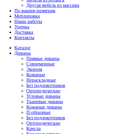
Другая мебель из массива
По вашим размерам
Меблировка
Наши работы
Уценка
Доставка
Контакты
Каталог
Диваны
Прямые диваны
Современные
Эконом
Кожаные
Нераскладные
Без подлокотников
Ортопедические
Угловые диваны
Тканевые диваны
Кожаные диваны
П-образные
Без подлокотников
Ортопедические
Кресла
Кожаные кресла