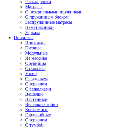
Раскладушки
Матрасы
С независимыми пружинами
С пружинным блоком
Беспружинные матрасы
Наматрасники
Зеркала
Прихожая
Прихожие
Готовые
Модульные
Из массива
Обувницы
Открытые
Узкие
С сиденьем
С зеркалом
С вешалками
Вешалки
Настенные
Вешалки-стойки
Костюмные
Гардеробные
С зеркалом
С тумбой