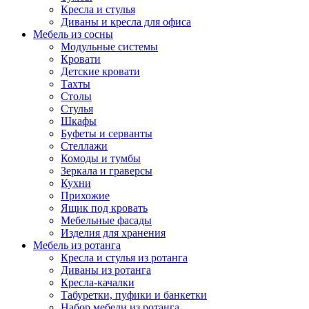
Кресла и стулья
Диваны и кресла для офиса
Мебель из сосны
Модульные системы
Кровати
Детские кровати
Тахты
Столы
Стулья
Шкафы
Буфеты и серванты
Стеллажи
Комоды и тумбы
Зеркала и граверсы
Кухни
Прихожие
Ящик под кровать
Мебельные фасады
Изделия для хранения
Мебель из ротанга
Кресла и стулья из ротанга
Диваны из ротанга
Кресла-качалки
Табуретки, пуфики и банкетки
Набор мебели из ротанга