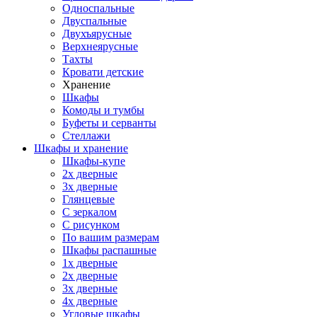
Односпальные
Двуспальные
Двухъярусные
Верхнеярусные
Тахты
Кровати детские
Хранение
Шкафы
Комоды и тумбы
Буфеты и серванты
Стеллажи
Шкафы
и хранение
Шкафы-купе
2х дверные
3х дверные
Глянцевые
С зеркалом
С рисунком
По вашим размерам
Шкафы распашные
1х дверные
2х дверные
3х дверные
4х дверные
Угловые шкафы