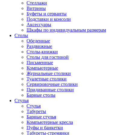
Стеллажи
Витрины
Буфеты и серванты
Подставки и консоли
Аксессуары
Шкафы по индивидуальным размерам
Столы
Обеденные
Раздвижные
Столы-книжки
Столы для гостиной
Письменные
Компьютерные
Журнальные столики
Туалетные столики
Сервировочные столики
Придиванные столики
Барные столы
Стулья
Стулья
Табуреты
Барные стулья
Компьютерные кресла
Пуфы и банкетки
Табуреты-стремянки