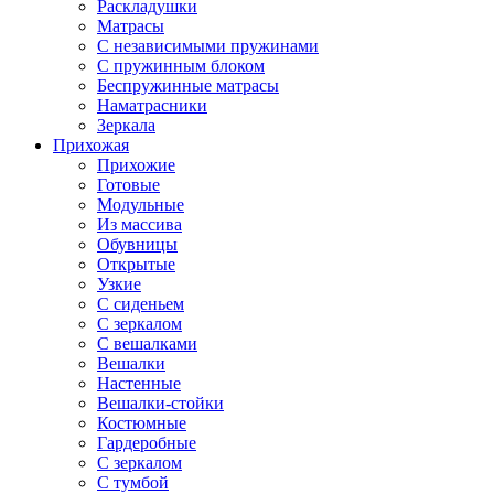
Раскладушки
Матрасы
С независимыми пружинами
С пружинным блоком
Беспружинные матрасы
Наматрасники
Зеркала
Прихожая
Прихожие
Готовые
Модульные
Из массива
Обувницы
Открытые
Узкие
С сиденьем
С зеркалом
С вешалками
Вешалки
Настенные
Вешалки-стойки
Костюмные
Гардеробные
С зеркалом
С тумбой