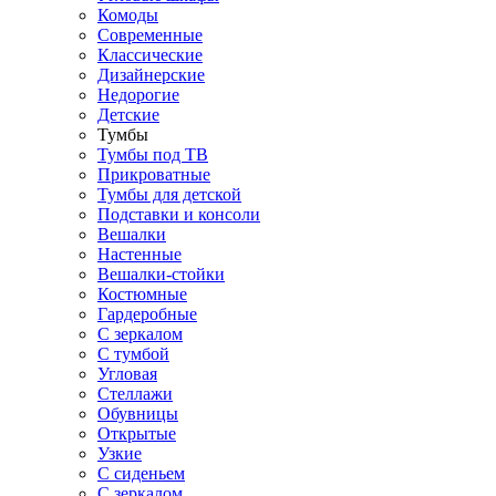
Комоды
Современные
Классические
Дизайнерские
Недорогие
Детские
Тумбы
Тумбы под ТВ
Прикроватные
Тумбы для детской
Подставки и консоли
Вешалки
Настенные
Вешалки-стойки
Костюмные
Гардеробные
С зеркалом
С тумбой
Угловая
Стеллажи
Обувницы
Открытые
Узкие
С сиденьем
С зеркалом