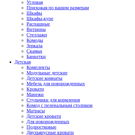
Угловая
Прихожая по вашим размерам
Шкафы
Шкафы-купе
Распашные
Витрины
Стеллажи
Комоды
Зеркала
Скамьи
Банкетки
Детская
Комплекты
Модульные детские
Детские комнаты
Мебель для новорожденных
Кровати
Манежи
Стульчики для кормления
Комод с пеленальным столиком
Матрасы
Детские кровати
Для новорожденных
Подростковые
Двухъярусные кровати