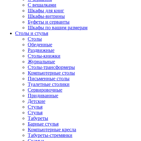
С вешалками
Шкафы для книг
Шкафы-витрины
Буфеты и серванты
Шкафы по вашим размерам
Столы и стулья
Столы
Обеденные
Раздвижные
Столы-книжки
Журнальные
Столы-трансформеры
Компьютерные столы
Письменные столы
Туалетные столики
Сервировочные
Придиванные
Детские
Стулья
Стулья
Табуреты
Барные стулья
Компьютерные кресла
Табуреты-стремянки
Скамьи