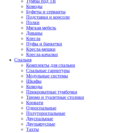
Тумбы под ТВ
Комоды
Буфеты и серванты
Подставки и консоли
Полки
Мягкая мебель
Диваны
Кресла
Пуфы и банкетки
Кресла-мешки
Кресла-качалки
Спальня
Комплекты для спальни
Спальные гарнитуры
Модульные системы
Шкафы
Комоды
Прикроватные тумбочки
Трюмо и туалетные столики
Кровати
Односпальные
Полутороспальные
Двуспальные
Двухъярусные
Тахты