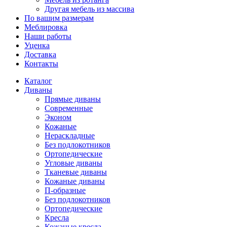
Другая мебель из массива
По вашим размерам
Меблировка
Наши работы
Уценка
Доставка
Контакты
Каталог
Диваны
Прямые диваны
Современные
Эконом
Кожаные
Нераскладные
Без подлокотников
Ортопедические
Угловые диваны
Тканевые диваны
Кожаные диваны
П-образные
Без подлокотников
Ортопедические
Кресла
Кожаные кресла