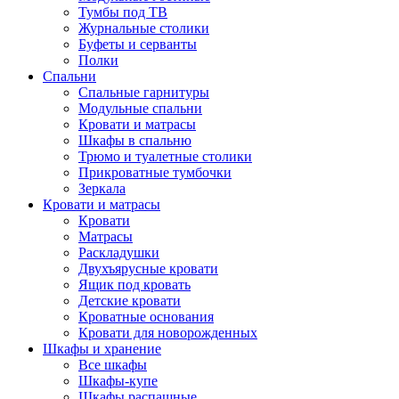
Тумбы под ТВ
Журнальные столики
Буфеты и серванты
Полки
Спальни
Спальные гарнитуры
Модульные спальни
Кровати и матрасы
Шкафы в спальню
Трюмо и туалетные столики
Прикроватные тумбочки
Зеркала
Кровати и матрасы
Кровати
Матрасы
Раскладушки
Двухъярусные кровати
Ящик под кровать
Детские кровати
Кроватные основания
Кровати для новорожденных
Шкафы и хранение
Все шкафы
Шкафы-купе
Шкафы распашные