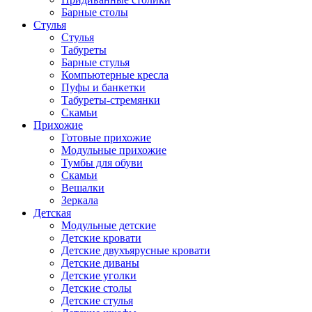
Барные столы
Стулья
Стулья
Табуреты
Барные стулья
Компьютерные кресла
Пуфы и банкетки
Табуреты-стремянки
Скамьи
Прихожие
Готовые прихожие
Модульные прихожие
Тумбы для обуви
Скамьи
Вешалки
Зеркала
Детская
Модульные детские
Детские кровати
Детские двухъярусные кровати
Детские диваны
Детские уголки
Детские столы
Детские стулья