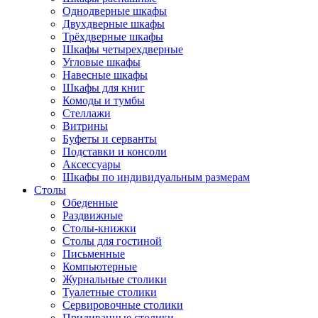
Однодверные шкафы
Двухдверные шкафы
Трёхдверные шкафы
Шкафы четырехдверные
Угловые шкафы
Навесные шкафы
Шкафы для книг
Комоды и тумбы
Стеллажи
Витрины
Буфеты и серванты
Подставки и консоли
Аксессуары
Шкафы по индивидуальным размерам
Столы
Обеденные
Раздвижные
Столы-книжки
Столы для гостиной
Письменные
Компьютерные
Журнальные столики
Туалетные столики
Сервировочные столики
Придиванные столики